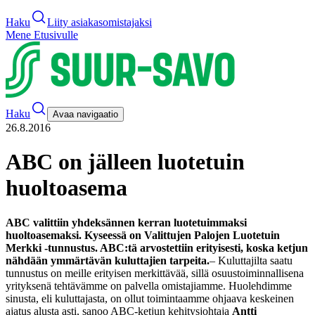
Haku
Liity asiakasomistajaksi
Mene Etusivulle
Haku
Avaa navigaatio
26.8.2016
ABC on jälleen luotetuin
huoltoasema
ABC valittiin yhdeksännen kerran luotetuimmaksi
huoltoasemaksi. Kyseessä on Valittujen Palojen Luotetuin
Merkki -tunnustus. ABC:tä arvostettiin erityisesti, koska ketjun
nähdään ymmärtävän kuluttajien tarpeita.
– Kuluttajilta saatu
tunnustus on meille erityisen merkittävää, sillä osuustoiminnallisena
yrityksenä tehtävämme on palvella omistajiamme. Huolehdimme
sinusta, eli kuluttajasta, on ollut toimintaamme ohjaava keskeinen
ajatus alusta asti, sanoo ABC-ketjun kehitysjohtaja
Antti