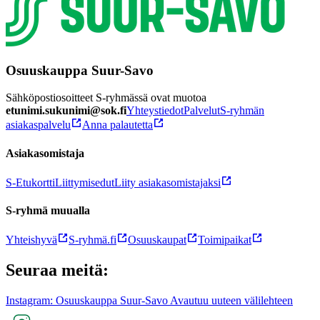
Osuuskauppa Suur-Savo
Sähköpostiosoitteet S-ryhmässä ovat muotoa
etunimi.sukunimi@sok.fi
Yhteystiedot
Palvelut
S-ryhmän
asiakaspalvelu
Anna palautetta
Asiakasomistaja
S-Etukortti
Liittymisedut
Liity asiakasomistajaksi
S-ryhmä muualla
Yhteishyvä
S-ryhmä.fi
Osuuskaupat
Toimipaikat
Seuraa meitä:
Instagram: Osuuskauppa Suur-Savo Avautuu uuteen välilehteen