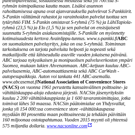
puhelinpalvelussa, sosiaalisessa mediassa sekä yli 700:ssa S-
ryhmän toimipaikassa kautta maan. Lisäksi asunnon
rahoittamisessa apuna ovat ajanvarauksella palvelevat S-Pankkiirit.
S-Pankin välittämät rahastot ja varainhoidon palvelut tuottaa sen
tytäryhtiö FIM. S-Pankin omistavat S-ryhmä (75 %) ja LähiTapiola-
ryhmä (23,5 %) ja Elo (1,5 %) ja sen palvelut on ensisijaisesti
suunnattu S-ryhmän asiakasomistajille. S-Pankille on myönnetty
kotimaisuudesta kertova Avainlippu-tunnus. www.s-pankki.fi
ABC
on suomalainen palveluyritys, joka on osa S-ryhmää. Toiminnan
tarkoituksena on tarjota palveluita helposti ja nopeasti sekä
matkailijoille että lähiseudulla asuville vuoden jokaisena päivänä.
ABC tarjoaa nykyaikaisen ja monipuolisen palveluverkoston ympäri
Suomea, mukaan lukien Ahvenanmaan. ABC-ketjuun kuuluu ABC-
palveluasemia, ABC-automaattiasemia sekä ABC CarWash -
autopesupaikkoja. Auton voi tankata 441 ABC-asemalla.
www.abcasemat.fi
National Association of Convenience Stores
(NACS)
on vuonna 1961 perustettu kansainvälinen polttoaine- ja
vähittäiskauppa-aloja edustava järjestö. NACSin jäsenyrityksiin
kuuluu 2 200 vähittäiskauppiasta ja 1 600 tavarantoimittajaa, jotka
toimivat lähes 50 maassa. NACSin päätoimialue on Yhdysvallat,
jonka yli 154 000:ssa convenience store -vähittäiskaupassa
myydään 80 prosenttia maan polttoaineesta ja tehdään päivittäin
160 miljoonaa ostotapahtumaa. Vuoden 2015 myynti oli yhteensä
575 miljardia dollaria.
www.nacsonline.com