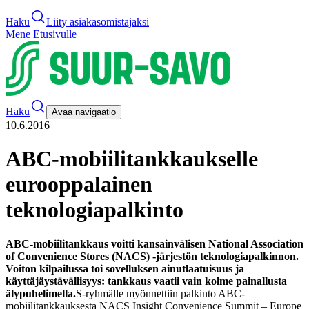
Haku
Liity asiakasomistajaksi
Mene Etusivulle
Haku
Avaa navigaatio
10.6.2016
ABC-mobiilitankkaukselle
eurooppalainen
teknologiapalkinto
ABC-mobiilitankkaus voitti kansainvälisen National Association
of Convenience Stores (NACS) -järjestön teknologiapalkinnon.
Voiton kilpailussa toi sovelluksen ainutlaatuisuus ja
käyttäjäystävällisyys:
tankkaus vaatii vain kolme painallusta
älypuhelimella.
S-ryhmälle myönnettiin palkinto ABC-
mobiilitankkauksesta NACS Insight Convenience Summit – Europe