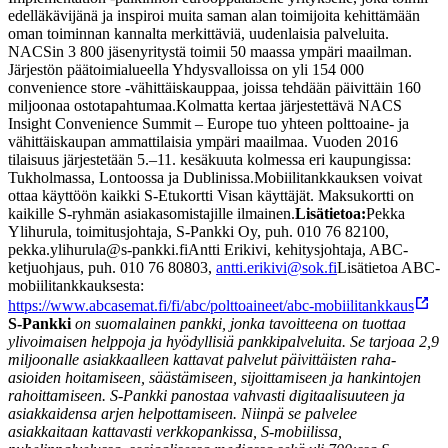
edelläkävijänä ja inspiroi muita saman alan toimijoita kehittämään
oman toiminnan kannalta merkittäviä, uudenlaisia palveluita.
NACSin 3 800 jäsenyritystä toimii 50 maassa ympäri maailman.
Järjestön päätoimialueella Yhdysvalloissa on yli 154 000
convenience store -vähittäiskauppaa, joissa tehdään päivittäin 160
miljoonaa ostotapahtumaa.
Kolmatta kertaa järjestettävä NACS
Insight Convenience Summit – Europe tuo yhteen polttoaine- ja
vähittäiskaupan ammattilaisia ympäri maailmaa. Vuoden 2016
tilaisuus järjestetään 5.–11. kesäkuuta kolmessa eri kaupungissa:
Tukholmassa, Lontoossa ja Dublinissa.
Mobiilitankkauksen voivat
ottaa käyttöön kaikki S-Etukortti Visan käyttäjät. Maksukortti on
kaikille S-ryhmän asiakasomistajille ilmainen.
Lisätietoa:
Pekka
Ylihurula, toimitusjohtaja, S-Pankki Oy, puh. 010 76 82100,
pekka.ylihurula@s-pankki.fi
Antti Erikivi, kehitysjohtaja, ABC-
ketjuohjaus, puh. 010 76 80803,
antti.erikivi@sok.fi
Lisätietoa ABC-
mobiilitankkauksesta:
https://www.abcasemat.fi/fi/abc/polttoaineet/abc-mobiilitankkaus
S-Pankki
on suomalainen pankki, jonka tavoitteena on tuottaa
ylivoimaisen helppoja ja hyödyllisiä pankkipalveluita. Se tarjoaa 2,9
miljoonalle asiakkaalleen kattavat palvelut päivittäisten raha-
asioiden hoitamiseen, säästämiseen, sijoittamiseen ja hankintojen
rahoittamiseen. S-Pankki panostaa vahvasti digitaalisuuteen ja
asiakkaidensa arjen helpottamiseen. Niinpä se palvelee
asiakkaitaan kattavasti verkkopankissa, S-mobiilissa,