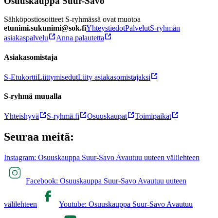
Osuuskauppa Suur-Savo
Sähköpostiosoitteet S-ryhmässä ovat muotoa
etunimi.sukunimi@sok.fi
Yhteystiedot
Palvelut
S-ryhmän
asiakaspalvelu
Anna palautetta
Asiakasomistaja
S-Etukortti
Liittymisedut
Liity asiakasomistajaksi
S-ryhmä muualla
Yhteishyvä
S-ryhmä.fi
Osuuskaupat
Toimipaikat
Seuraa meitä:
Instagram: Osuuskauppa Suur-Savo Avautuu uuteen välilehteen
Facebook: Osuuskauppa Suur-Savo Avautuu uuteen
välilehteen
Youtube: Osuuskauppa Suur-Savo Avautuu