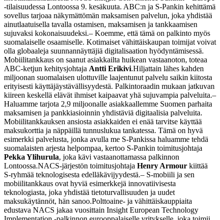
-tilaisuudessa Lontoossa 9. kesäkuuta. ABC:n ja S-Pankin kehittämä
sovellus tarjoaa näkymättömän maksamisen palvelun, joka yhdistää
ainutlaatuisella tavalla ostamisen, maksamisen ja tankkaamisen
sujuvaksi kokonaisuudeksi.
– Koemme, että tämä on palkinto myös
suomalaiselle osaamiselle. Kotimaiset vähittäiskaupan toimijat voivat
olla globaaleja suunnannäyttäjiä digitalisaation hyödyntämisessä.
Mobiilitankkaus on saanut asiakkailta huikean vastaanoton, toteaa
ABC-ketjun kehitysjohtaja
Antti Erikivi
.
Hiljattain lähes kahden
miljoonan suomalaisen ulottuville laajentunut palvelu saikin kiitosta
erityisesti käyttäjäystävällisyydestä. Palkintoraadin mukaan jatkuvan
kiireen keskellä elävät ihmiset kaipaavat yhä sujuvampia palveluita.
–
Haluamme tarjota 2,9 miljoonalle asiakkaallemme Suomen parhaita
maksamisen ja pankkiasioinnin yhdistäviä digitaalisia palveluita.
Mobiilitankkauksen ansiosta asiakkaiden ei enää tarvitse käyttää
maksukorttia ja näppäillä tunnuslukua tankatessa. Tämä on hyvä
esimerkki palvelusta, jonka avulla me S-Pankissa haluamme tehdä
suomalaisten arjesta helpompaa, kertoo S-Pankin toimitusjohtaja
Pekka Ylihurula
, joka kävi vastaanottamassa palkinnon
Lontoossa.
NACS-järjestön toimitusjohtaja
Henry Armour
kiittää
S-ryhmää teknologisesta edelläkävijyydestä.
– S-mobiili ja sen
mobiilitankkaus ovat hyviä esimerkkejä innovatiivisesta
teknologiasta, joka yhdistää tietoturvallisuuden ja uudet
maksukäytännöt, hän sanoo.
Polttoaine- ja vähittäiskauppiaita
edustava NACS jakaa vuosittain Insight European Technology
Implementation -palkinnon eurooppalaiselle yritykselle, joka toimii