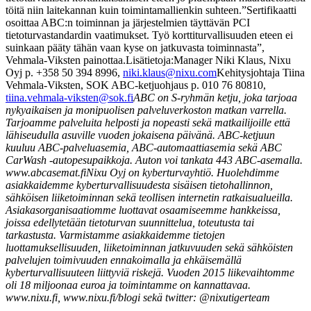
töitä niin laitekannan kuin toimintamallienkin suhteen.
”Sertifikaatti
osoittaa ABC:n toiminnan ja järjestelmien täyttävän PCI
tietoturvastandardin vaatimukset. Työ korttiturvallisuuden eteen ei
suinkaan pääty tähän vaan kyse on jatkuvasta toiminnasta”,
Vehmala-Viksten painottaa.
Lisätietoja:
Manager Niki Klaus, Nixu
Oyj
p. +358 50 394 8996,
niki.klaus@nixu.com
Kehitysjohtaja Tiina
Vehmala-Viksten, SOK ABC-ketjuohjaus
p. 010 76 80810,
tiina.vehmala-viksten@sok.fi
ABC on S-ryhmän ketju, joka tarjoaa
nykyaikaisen ja monipuolisen palveluverkoston matkan varrella.
Tarjoamme palveluita helposti ja nopeasti sekä matkailijoille että
lähiseudulla asuville vuoden jokaisena päivänä. ABC-ketjuun
kuuluu ABC-palveluasemia, ABC-automaattiasemia sekä ABC
CarWash -autopesupaikkoja. Auton voi tankata 443 ABC-asemalla.
www.abcasemat.fi
Nixu Oyj on kyberturvayhtiö. Huolehdimme
asiakkaidemme kyberturvallisuudesta sisäisen tietohallinnon,
sähköisen liiketoiminnan sekä teollisen internetin ratkaisualueilla.
Asiakasorganisaatiomme luottavat osaamiseemme hankkeissa,
joissa edellytetään tietoturvan suunnittelua, toteutusta tai
tarkastusta. Varmistamme asiakkaidemme tietojen
luottamuksellisuuden, liiketoiminnan jatkuvuuden sekä sähköisten
palvelujen toimivuuden ennakoimalla ja ehkäisemällä
kyberturvallisuuteen liittyviä riskejä. Vuoden 2015 liikevaihtomme
oli 18 miljoonaa euroa ja toimintamme on kannattavaa.
www.nixu.fi, www.nixu.fi/blogi sekä twitter: @nixutigerteam