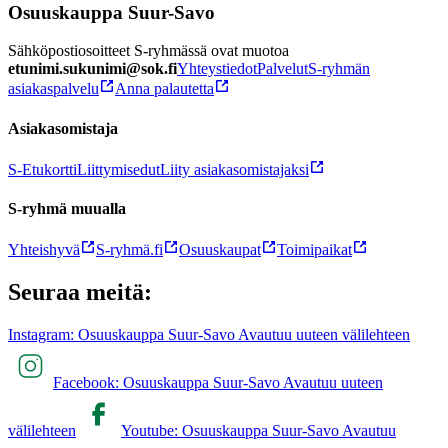
Osuuskauppa Suur-Savo
Sähköpostiosoitteet S-ryhmässä ovat muotoa
etunimi.sukunimi@sok.fi
Yhteystiedot
Palvelut
S-ryhmän
asiakaspalvelu
Anna palautetta
Asiakasomistaja
S-Etukortti
Liittymisedut
Liity asiakasomistajaksi
S-ryhmä muualla
Yhteishyvä
S-ryhmä.fi
Osuuskaupat
Toimipaikat
Seuraa meitä:
Instagram: Osuuskauppa Suur-Savo Avautuu uuteen välilehteen
Facebook: Osuuskauppa Suur-Savo Avautuu uuteen
välilehteen
Youtube: Osuuskauppa Suur-Savo Avautuu