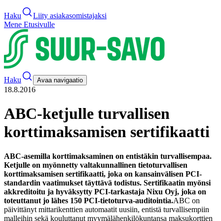
Haku
Liity asiakasomistajaksi
Mene Etusivulle
Haku
Avaa navigaatio
18.8.2016
ABC-ketjulle turvallisen
korttimaksamisen sertifikaatti
ABC-asemilla korttimaksaminen on entistäkin turvallisempaa.
Ketjulle on myönnetty valtakunnallinen tietoturvallisen
korttimaksamisen sertifikaatti, joka on kansainvälisen PCI-
standardin vaatimukset täyttävä todistus. Sertifikaatin myönsi
akkreditoitu ja hyväksytty PCI-tarkastaja Nixu Oyj, joka on
toteuttanut jo lähes 150 PCI-tietoturva-auditointia.
ABC on
päivittänyt mittarikenttien automaatit uusiin, entistä turvallisempiin
malleihin sekä kouluttanut myymälähenkilökuntansa maksukorttien