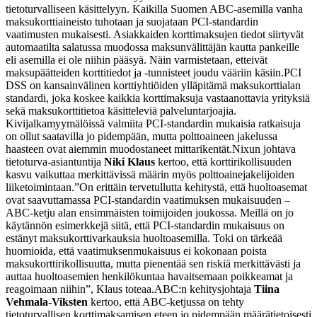
tietoturvalliseen käsittelyyn. Kaikilla Suomen ABC-asemilla vanha
maksukorttiaineisto tuhotaan ja suojataan PCI-standardin
vaatimusten mukaisesti. Asiakkaiden korttimaksujen tiedot siirtyvät
automaatilta salatussa muodossa maksunvälittäjän kautta pankeille
eli asemilla ei ole niihin pääsyä. Näin varmistetaan, etteivät
maksupäätteiden korttitiedot ja -tunnisteet joudu vääriin käsiin.
PCI
DSS on kansainvälinen korttiyhtiöiden ylläpitämä maksukorttialan
standardi, joka koskee kaikkia korttimaksuja vastaanottavia yrityksiä
sekä maksukorttitietoa käsitteleviä palveluntarjoajia.
Kivijalkamyymälöissä valmiita PCI-standardin mukaisia ratkaisuja
on ollut saatavilla jo pidempään, mutta polttoaineen jakelussa
haasteen ovat aiemmin muodostaneet mittarikentät.
Nixun johtava
tietoturva-asiantuntija
Niki Klaus
kertoo, että korttirikollisuuden
kasvu vaikuttaa merkittävissä määrin myös polttoainejakelijoiden
liiketoimintaan.
”On erittäin tervetullutta kehitystä, että huoltoasemat
ovat saavuttamassa PCI-standardin vaatimuksen mukaisuuden –
ABC-ketju alan ensimmäisten toimijoiden joukossa. Meillä on jo
käytännön esimerkkejä siitä, että PCI-standardin mukaisuus on
estänyt maksukorttivarkauksia huoltoasemilla. Toki on tärkeää
huomioida, että vaatimuksenmukaisuus ei kokonaan poista
maksukorttirikollisuutta, mutta pienentää sen riskiä merkittävästi ja
auttaa huoltoasemien henkilökuntaa havaitsemaan poikkeamat ja
reagoimaan niihin”, Klaus toteaa.
ABC:n kehitysjohtaja
Tiina
Vehmala-Viksten
kertoo, että ABC-ketjussa on tehty
tietoturvallisen korttimaksamisen eteen jo pidempään määrätietoisesti