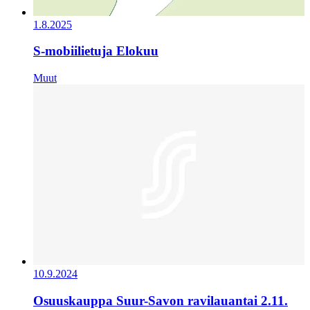
1.8.2025
S-mobiilietuja Elokuu
Muut
10.9.2024
Osuuskauppa Suur-Savon ravilauantai 2.11.