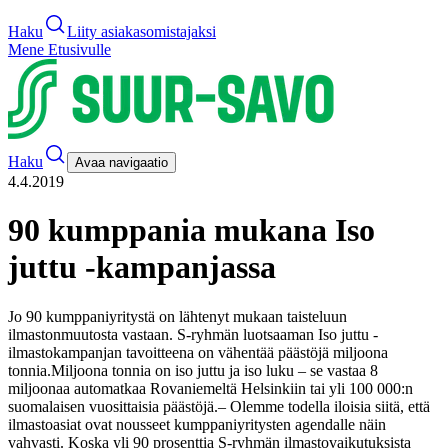
Haku
Liity asiakasomistajaksi
Mene Etusivulle
Haku
Avaa navigaatio
4.4.2019
90 kumppania mukana Iso
juttu -kampanjassa
Jo 90 kumppaniyritystä on lähtenyt mukaan taisteluun
ilmastonmuutosta vastaan. S-ryhmän luotsaaman Iso juttu -
ilmastokampanjan tavoitteena on vähentää päästöjä miljoona
tonnia.
Miljoona tonnia on iso juttu ja iso luku – se vastaa 8
miljoonaa automatkaa Rovaniemeltä Helsinkiin tai yli 100 000:n
suomalaisen vuosittaisia päästöjä.
– Olemme todella iloisia siitä, että
ilmastoasiat ovat nousseet kumppaniyritysten agendalle näin
vahvasti. Koska yli 90 prosenttia S-ryhmän ilmastovaikutuksista