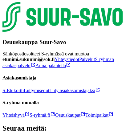
Osuuskauppa Suur-Savo
Sähköpostiosoitteet S-ryhmässä ovat muotoa
etunimi.sukunimi@sok.fi
Yhteystiedot
Palvelut
S-ryhmän
asiakaspalvelu
Anna palautetta
Asiakasomistaja
S-Etukortti
Liittymisedut
Liity asiakasomistajaksi
S-ryhmä muualla
Yhteishyvä
S-ryhmä.fi
Osuuskaupat
Toimipaikat
Seuraa meitä: