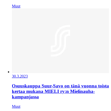
Muut
30.3.2023
Osuuskauppa Suur-Savo on tänä vuonna toista
kertaa mukana MIELI ry:n Mielinauha-
kampanjassa
Muut