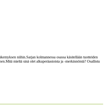
näkemyksen niihin.
Sarjan kolmannessa osassa käsitellään tuotteiden
nen.
Mitä mieltä sinä olet alkuperäasioista ja -merkinnöistä? Osallistu