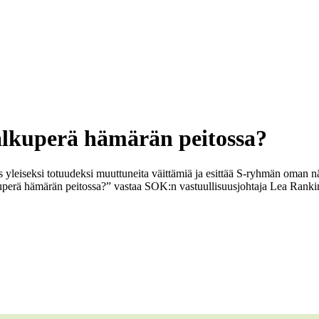
alkuperä hämärän peitossa?
es yleiseksi totuudeksi muuttuneita väittämiä ja esittää S-ryhmän oman 
perä hämärän peitossa?” vastaa SOK:n vastuullisuusjohtaja Lea Ranki