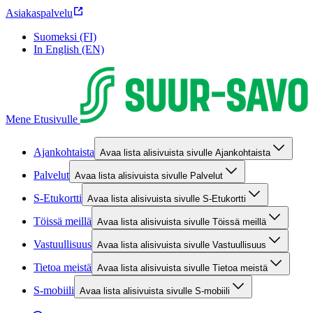
Asiakaspalvelu
Suomeksi (FI)
In English (EN)
Mene Etusivulle
Ajankohtaista
Avaa lista alisivuista sivulle Ajankohtaista
Palvelut
Avaa lista alisivuista sivulle Palvelut
S-Etukortti
Avaa lista alisivuista sivulle S-Etukortti
Töissä meillä
Avaa lista alisivuista sivulle Töissä meillä
Vastuullisuus
Avaa lista alisivuista sivulle Vastuullisuus
Tietoa meistä
Avaa lista alisivuista sivulle Tietoa meistä
S-mobiili
Avaa lista alisivuista sivulle S-mobiili