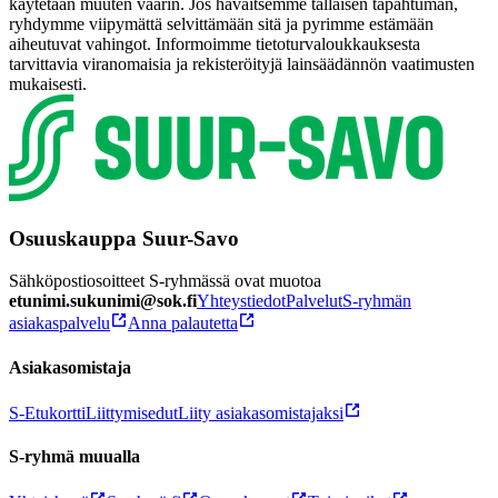
käytetään muuten väärin. Jos havaitsemme tällaisen tapahtuman,
ryhdymme viipymättä selvittämään sitä ja pyrimme estämään
aiheutuvat vahingot. Informoimme tietoturvaloukkauksesta
tarvittavia viranomaisia ja rekisteröityjä lainsäädännön vaatimusten
mukaisesti.
Osuuskauppa Suur-Savo
Sähköpostiosoitteet S-ryhmässä ovat muotoa
etunimi.sukunimi@sok.fi
Yhteystiedot
Palvelut
S-ryhmän
asiakaspalvelu
Anna palautetta
Asiakasomistaja
S-Etukortti
Liittymisedut
Liity asiakasomistajaksi
S-ryhmä muualla