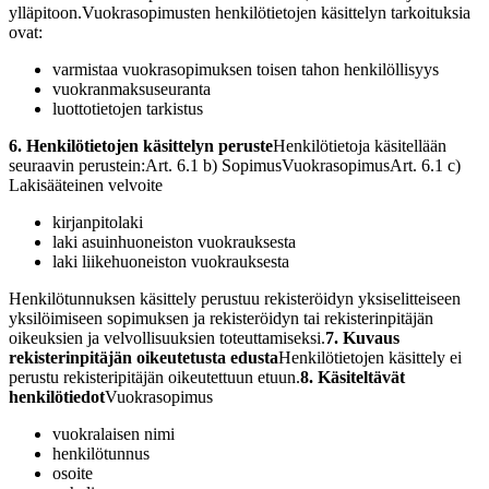
ylläpitoon.
Vuokrasopimusten henkilötietojen käsittelyn tarkoituksia
ovat:
varmistaa vuokrasopimuksen toisen tahon henkilöllisyys
vuokranmaksuseuranta
luottotietojen tarkistus
6. Henkilötietojen käsittelyn peruste
Henkilötietoja käsitellään
seuraavin perustein:
Art. 6.1 b) Sopimus
Vuokrasopimus
Art. 6.1 c)
Lakisääteinen velvoite
kirjanpitolaki
laki asuinhuoneiston vuokrauksesta
laki liikehuoneiston vuokrauksesta
Henkilötunnuksen käsittely perustuu rekisteröidyn yksiselitteiseen
yksilöimiseen sopimuksen ja rekisteröidyn tai rekisterinpitäjän
oikeuksien ja velvollisuuksien toteuttamiseksi.
7. Kuvaus
rekisterinpitäjän oikeutetusta edusta
Henkilötietojen käsittely ei
perustu rekisteripitäjän oikeutettuun etuun.
8. Käsiteltävät
henkilötiedot
Vuokrasopimus
vuokralaisen nimi
henkilötunnus
osoite