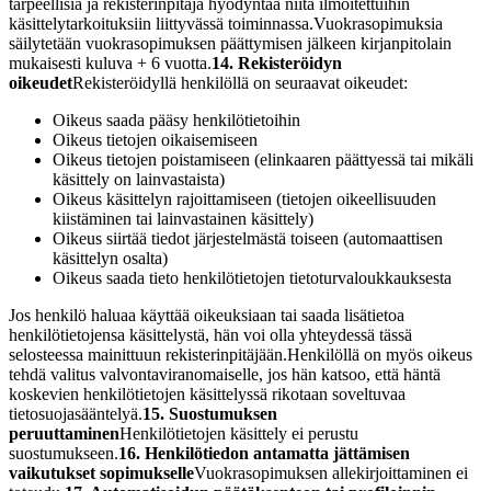
tarpeellisia ja rekisterinpitäjä hyödyntää niitä ilmoitettuihin
käsittelytarkoituksiin liittyvässä toiminnassa.
Vuokrasopimuksia
säilytetään vuokrasopimuksen päättymisen jälkeen kirjanpitolain
mukaisesti kuluva + 6 vuotta.
14. Rekisteröidyn
oikeudet
Rekisteröidyllä henkilöllä on seuraavat oikeudet:
Oikeus saada pääsy henkilötietoihin
Oikeus tietojen oikaisemiseen
Oikeus tietojen poistamiseen (elinkaaren päättyessä tai mikäli
käsittely on lainvastaista)
Oikeus käsittelyn rajoittamiseen (tietojen oikeellisuuden
kiistäminen tai lainvastainen käsittely)
Oikeus siirtää tiedot järjestelmästä toiseen (automaattisen
käsittelyn osalta)
Oikeus saada tieto henkilötietojen tietoturvaloukkauksesta
Jos henkilö haluaa käyttää oikeuksiaan tai saada lisätietoa
henkilötietojensa käsittelystä, hän voi olla yhteydessä tässä
selosteessa mainittuun rekisterinpitäjään.
Henkilöllä on myös oikeus
tehdä valitus valvontaviranomaiselle, jos hän katsoo, että häntä
koskevien henkilötietojen käsittelyssä rikotaan soveltuvaa
tietosuojasääntelyä.
15. Suostumuksen
peruuttaminen
Henkilötietojen käsittely ei perustu
suostumukseen.
16. Henkilötiedon antamatta jättämisen
vaikutukset sopimukselle
Vuokrasopimuksen allekirjoittaminen ei