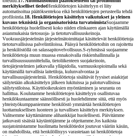
toteudu.
17. Automatisoidun päätöksenteon tai profiloinnin
merkitykselliset tiedot
Henkilötietojen käsittelyyn ei liity
automatisoitua päätöksentekoa eikä henkilötietojen perusteella tehdä
profilointia.
18. Henkilötietojen käsittelyn vaikutukset ja yleinen
kuvaus teknisistä ja organisatorisista turvatoimista
Suojaamme
henkilötietoja huolellisesti koko niiden elinkaaren ajan käyttämällä
asianmukaisia tietosuoja- ja tietoturvallisuuskeinoja.
Vuokrausjärjestelmän järjestelmätoimittajat käsittelevät henkilötietoja
tietoturvallisissa palvelintiloissa. Pääsyä henkilötietoihin on rajoitettu
ja henkilöstöllä on salassapitovelvollisuus.
S-ryhmässä suojaamme
henkilötietoja muun muassa ennakoivalla riskienhallinnalla ja
turvallisuussuunnittelulla, tietoliikenteen suojakeinoin,
tietojärjestelmien jatkuvalla ylläpidolla, varmuuskopioimalla sekä
käyttämällä turvallisia laitetiloja, kulunvalvontaa ja
turvallisuusjärjestelmiä. Henkilötietoja sisältävät fyysiset asiakirjat
säilytetään alkukäsittelyn jälkeen lukituissa ja paloturvallisissa
säilytystiloissa. Käyttöoikeuksien myöntäminen ja seuranta on
hallittua. Koulutamme henkilötietojen käsittelyyn osallistuvaa
henkilökuntaamme säännöllisesti ja huolehdimme siitä, että myös
yhteistyökumppaniemme henkilöstö ymmärtää henkilötietojen
luottamuksellisen luonteen ja turvallisen käsittelyn merkityksen.
Valitsemme käyttämämme alihankkijat huolellisesti. Päivitämme
jatkuvasti sisäisiä käytäntöjämme ja ohjeitamme.
Jos kaikista
suojatoimistamme huolimatta henkilötiedot joutuvat vääriin käsiin,
on mahdollista, että henkilöllisyys varastetaan tai henkilötietoja