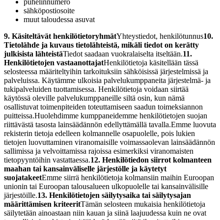
puhelinnumero
sähköpostiosoite
muut taloudessa asuvat
9. Käsiteltävät henkilötietoryhmät
Yhteystiedot, henkilötunnus
10.
Tietolähde ja kuvaus tietolähteistä, mikäli tiedot on kerätty
julkisista lähteistä
Tiedot saadaan vuokralaiselta itseltään.
11.
Henkilötietojen vastaanottajat
Henkilötietoja käsitellään tässä
selosteessa määriteltyihin tarkoituksiin sähköisissä järjestelmissä ja
palveluissa. Käytämme ulkoisia palvelukumppaneita järjestelmä- ja
tukipalveluiden tuottamisessa. Henkilötietoja voidaan siirtää
käytössä oleville palvelukumppaneille siltä osin, kun nämä
osallistuvat toimenpiteiden toteuttamiseen saadun toimeksiannon
puitteissa.
Huolehdimme kumppaneidemme henkilötietojen suojan
riittävästä tasosta lainsäädännön edellyttämällä tavalla.
Emme luovuta
rekisterin tietoja edelleen kolmannelle osapuolelle, pois lukien
tietojen luovuttaminen viranomaisille voimassaolevan lainsäädännön
sallimissa ja velvoittamissa rajoissa esimerkiksi viranomaisten
tietopyyntöihin vastattaessa.
12. Henkilötiedon siirrot kolmanteen
maahan tai kansainväliselle järjestölle ja käytetyt
suojatakeet
Emme siirrä henkilötietoja kolmansiin maihin Euroopan
unionin tai Euroopan talousalueen ulkopuolelle tai kansainvälisille
järjestöille.
13. Henkilötietojen säilytysaika tai säilytysajan
määrittämisen kriteerit
Tämän selosteen mukaisia henkilötietoja
säilytetään ainoastaan niin kauan ja siinä laajuudessa kuin ne ovat