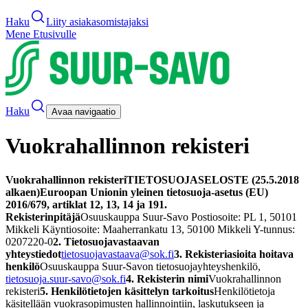
Haku
Liity asiakasomistajaksi
Mene Etusivulle
Haku
Avaa navigaatio
Vuokrahallinnon rekisteri
Vuokrahallinnon rekisteri
TIETOSUOJASELOSTE (25.5.2018
alkaen)
Euroopan Unionin yleinen tietosuoja-asetus (EU)
2016/679, artiklat 12, 13, 14 ja 19
1.
Rekisterinpitäjä
Osuuskauppa Suur-Savo Postiosoite: PL 1, 50101
Mikkeli Käyntiosoite: Maaherrankatu 13, 50100 Mikkeli Y-tunnus:
0207220-0
2. Tietosuojavastaavan
yhteystiedot
tietosuojavastaava@sok.fi
3. Rekisteriasioita hoitava
henkilö
Osuuskauppa Suur-Savon tietosuojayhteyshenkilö,
tietosuoja.suur-savo@sok.fi
4. Rekisterin nimi
Vuokrahallinnon
rekisteri
5. Henkilötietojen käsittelyn tarkoitus
Henkilötietoja
käsitellään vuokrasopimusten hallinnointiin, laskutukseen ja