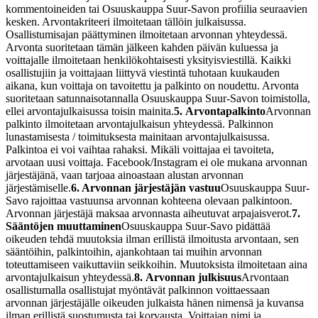
kommentoineiden tai Osuuskauppa Suur-Savon profiilia seuraavien
kesken. Arvontakriteeri ilmoitetaan tällöin julkaisussa.
Osallistumisajan päättyminen ilmoitetaan arvonnan yhteydessä.
Arvonta suoritetaan tämän jälkeen kahden päivän kuluessa ja
voittajalle ilmoitetaan henkilökohtaisesti yksityisviestillä. Kaikki
osallistujiin ja voittajaan liittyvä viestintä tuhotaan kuukauden
aikana, kun voittaja on tavoitettu ja palkinto on noudettu. Arvonta
suoritetaan satunnaisotannalla Osuuskauppa Suur-Savon toimistolla,
ellei arvontajulkaisussa toisin mainita.
5.
Arvontapalkinto
Arvonnan
palkinto ilmoitetaan arvontajulkaisun yhteydessä. Palkinnon
lunastamisesta / toimituksesta mainitaan arvontajulkaisussa.
Palkintoa ei voi vaihtaa rahaksi. Mikäli voittajaa ei tavoiteta,
arvotaan uusi voittaja. Facebook/Instagram ei ole mukana arvonnan
järjestäjänä, vaan tarjoaa ainoastaan alustan arvonnan
järjestämiselle.
6. Arvonnan järjestäjän vastuu
Osuuskauppa Suur-
Savo rajoittaa vastuunsa arvonnan kohteena olevaan palkintoon.
Arvonnan järjestäjä maksaa arvonnasta aiheutuvat arpajaisverot.
7.
Sääntöjen muuttaminen
Osuuskauppa Suur-Savo pidättää
oikeuden tehdä muutoksia ilman erillistä ilmoitusta arvontaan, sen
sääntöihin, palkintoihin, ajankohtaan tai muihin arvonnan
toteuttamiseen vaikuttaviin seikkoihin. Muutoksista ilmoitetaan aina
arvontajulkaisun yhteydessä.
8.
Arvonnan julkisuus
Arvontaan
osallistumalla osallistujat myöntävät palkinnon voittaessaan
arvonnan järjestäjälle oikeuden julkaista hänen nimensä ja kuvansa
ilman erillistä suostumusta tai korvausta. Voittajan nimi ja