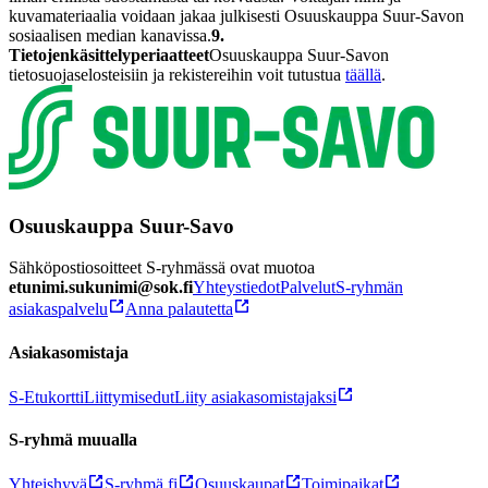
kuvamateriaalia voidaan jakaa julkisesti Osuuskauppa Suur-Savon
sosiaalisen median kanavissa.
9.
Tietojenkäsittelyperiaatteet
Osuuskauppa Suur-Savon
tietosuojaselosteisiin ja rekistereihin voit tutustua
täällä
.
Osuuskauppa Suur-Savo
Sähköpostiosoitteet S-ryhmässä ovat muotoa
etunimi.sukunimi@sok.fi
Yhteystiedot
Palvelut
S-ryhmän
asiakaspalvelu
Anna palautetta
Asiakasomistaja
S-Etukortti
Liittymisedut
Liity asiakasomistajaksi
S-ryhmä muualla
Yhteishyvä
S-ryhmä.fi
Osuuskaupat
Toimipaikat