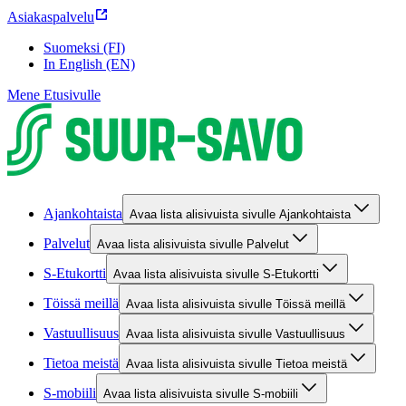
Asiakaspalvelu
Suomeksi (FI)
In English (EN)
Mene Etusivulle
Ajankohtaista
Avaa lista alisivuista sivulle Ajankohtaista
Palvelut
Avaa lista alisivuista sivulle Palvelut
S-Etukortti
Avaa lista alisivuista sivulle S-Etukortti
Töissä meillä
Avaa lista alisivuista sivulle Töissä meillä
Vastuullisuus
Avaa lista alisivuista sivulle Vastuullisuus
Tietoa meistä
Avaa lista alisivuista sivulle Tietoa meistä
S-mobiili
Avaa lista alisivuista sivulle S-mobiili