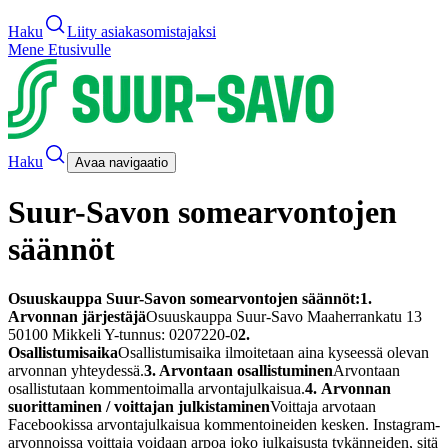
Haku
Liity asiakasomistajaksi
Mene Etusivulle
Haku
Avaa navigaatio
Suur-Savon somearvontojen
säännöt
Osuuskauppa Suur-Savon somearvontojen säännöt:
1.
Arvonnan järjestäjä
Osuuskauppa Suur-Savo Maaherrankatu 13
50100 Mikkeli Y-tunnus: 0207220-0
2.
Osallistumisaika
Osallistumisaika ilmoitetaan aina kyseessä olevan
arvonnan yhteydessä.
3. Arvontaan osallistuminen
Arvontaan
osallistutaan kommentoimalla arvontajulkaisua.
4.
Arvonnan
suorittaminen / voittajan julkistaminen
Voittaja arvotaan
Facebookissa arvontajulkaisua kommentoineiden kesken. Instagram-
arvonnoissa voittaja voidaan arpoa joko julkaisusta tykänneiden, sitä