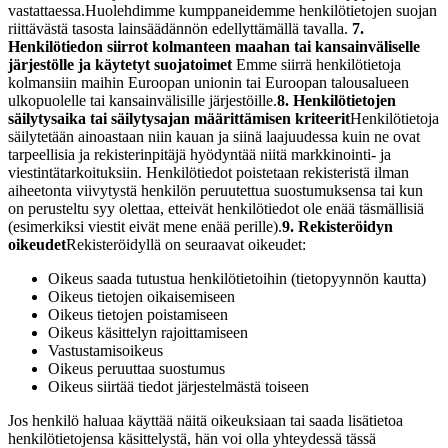
vastattaessa.
Huolehdimme kumppaneidemme henkilötietojen suojan
riittävästä tasosta lainsäädännön edellyttämällä tavalla.
7.
Henkilötiedon siirrot kolmanteen maahan tai kansainväliselle
järjestölle ja käytetyt suojatoimet
Emme siirrä henkilötietoja
kolmansiin maihin Euroopan unionin tai Euroopan talousalueen
ulkopuolelle tai kansainvälisille järjestöille.
8. Henkilötietojen
säilytysaika tai säilytysajan määrittämisen kriteerit
Henkilötietoja
säilytetään ainoastaan niin kauan ja siinä laajuudessa kuin ne ovat
tarpeellisia ja rekisterinpitäjä hyödyntää niitä markkinointi- ja
viestintätarkoituksiin. Henkilötiedot poistetaan rekisteristä ilman
aiheetonta viivytystä henkilön peruutettua suostumuksensa tai kun
on perusteltu syy olettaa, etteivät henkilötiedot ole enää täsmällisiä
(esimerkiksi viestit eivät mene enää perille).
9. Rekisteröidyn
oikeudet
Rekisteröidyllä on seuraavat oikeudet:
Oikeus saada tutustua henkilötietoihin (tietopyynnön kautta)
Oikeus tietojen oikaisemiseen
Oikeus tietojen poistamiseen
Oikeus käsittelyn rajoittamiseen
Vastustamisoikeus
Oikeus peruuttaa suostumus
Oikeus siirtää tiedot järjestelmästä toiseen
Jos henkilö haluaa käyttää näitä oikeuksiaan tai saada lisätietoa
henkilötietojensa käsittelystä, hän voi olla yhteydessä tässä