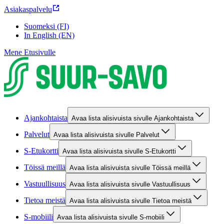
Asiakaspalvelu
Suomeksi (FI)
In English (EN)
Mene Etusivulle
Ajankohtaista
Avaa lista alisivuista sivulle Ajankohtaista
Palvelut
Avaa lista alisivuista sivulle Palvelut
S-Etukortti
Avaa lista alisivuista sivulle S-Etukortti
Töissä meillä
Avaa lista alisivuista sivulle Töissä meillä
Vastuullisuus
Avaa lista alisivuista sivulle Vastuullisuus
Tietoa meistä
Avaa lista alisivuista sivulle Tietoa meistä
S-mobiili
Avaa lista alisivuista sivulle S-mobiili