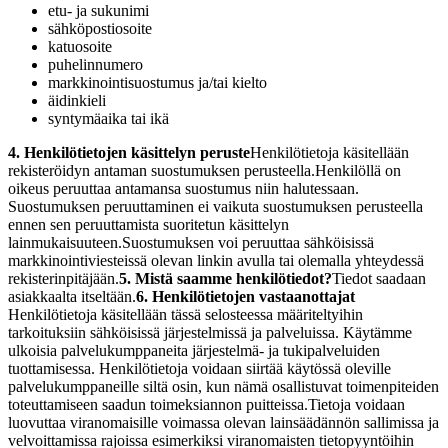
etu- ja sukunimi
sähköpostiosoite
katuosoite
puhelinnumero
markkinointisuostumus ja/tai kielto
äidinkieli
syntymäaika tai ikä
4. Henkilötietojen käsittelyn peruste
Henkilötietoja käsitellään
rekisteröidyn antaman suostumuksen perusteella.
Henkilöllä on
oikeus peruuttaa antamansa suostumus niin halutessaan.
Suostumuksen peruuttaminen ei vaikuta suostumuksen perusteella
ennen sen peruuttamista suoritetun käsittelyn
lainmukaisuuteen.
Suostumuksen voi peruuttaa sähköisissä
markkinointiviesteissä olevan linkin avulla tai olemalla yhteydessä
rekisterinpitäjään.
5. Mistä saamme henkilötiedot?
Tiedot saadaan
asiakkaalta itseltään.
6. Henkilötietojen vastaanottajat
Henkilötietoja käsitellään tässä selosteessa määriteltyihin
tarkoituksiin sähköisissä järjestelmissä ja palveluissa. Käytämme
ulkoisia palvelukumppaneita järjestelmä- ja tukipalveluiden
tuottamisessa. Henkilötietoja voidaan siirtää käytössä oleville
palvelukumppaneille siltä osin, kun nämä osallistuvat toimenpiteiden
toteuttamiseen saadun toimeksiannon puitteissa.
Tietoja voidaan
luovuttaa viranomaisille voimassa olevan lainsäädännön sallimissa ja
velvoittamissa rajoissa esimerkiksi viranomaisten tietopyyntöihin