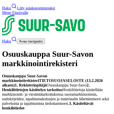
Haku
Liity asiakasomistajaksi
Mene Etusivulle
Haku
Avaa navigaatio
Osuuskauppa Suur-Savon
markkinointirekisteri
Osuuskauppa Suur-Savon
markkinointirekisteri
TIETOSUOJASELOSTE (13.2.2026
alkaen)
1. Rekisterinpitäjä
Osuuskauppa Suur-Savo
2.
Henkilötietojen käsittelyn tarkoitus
Henkilötietoja käsitellään
markkinointi- ja viestintätarkoituksissa suoramarkkinoinnin,
uutiskirjeiden, tapahtumakutsujen ja materiaalin lähettämiseen sekä
palveluista ja tapahtumista tiedottamiseen.
3. Käsiteltävät
henkilötiedot