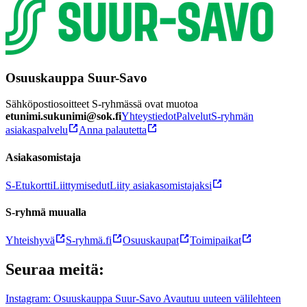
Osuuskauppa Suur-Savo
Sähköpostiosoitteet S-ryhmässä ovat muotoa
etunimi.sukunimi@sok.fi
Yhteystiedot
Palvelut
S-ryhmän
asiakaspalvelu
Anna palautetta
Asiakasomistaja
S-Etukortti
Liittymisedut
Liity asiakasomistajaksi
S-ryhmä muualla
Yhteishyvä
S-ryhmä.fi
Osuuskaupat
Toimipaikat
Seuraa meitä:
Instagram: Osuuskauppa Suur-Savo Avautuu uuteen välilehteen