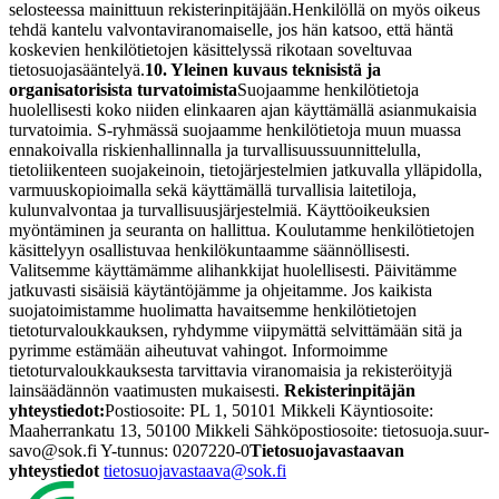
selosteessa mainittuun rekisterinpitäjään.
Henkilöllä on myös oikeus
tehdä kantelu valvontaviranomaiselle, jos hän katsoo, että häntä
koskevien henkilötietojen käsittelyssä rikotaan soveltuvaa
tietosuojasääntelyä.
10. Yleinen kuvaus teknisistä ja
organisatorisista turvatoimista
Suojaamme henkilötietoja
huolellisesti koko niiden elinkaaren ajan käyttämällä asianmukaisia
turvatoimia.
S-ryhmässä suojaamme henkilötietoja muun muassa
ennakoivalla riskienhallinnalla ja turvallisuussuunnittelulla,
tietoliikenteen suojakeinoin, tietojärjestelmien jatkuvalla ylläpidolla,
varmuuskopioimalla sekä käyttämällä turvallisia laitetiloja,
kulunvalvontaa ja turvallisuusjärjestelmiä. Käyttöoikeuksien
myöntäminen ja seuranta on hallittua. Koulutamme henkilötietojen
käsittelyyn osallistuvaa henkilökuntaamme säännöllisesti.
Valitsemme käyttämämme alihankkijat huolellisesti. Päivitämme
jatkuvasti sisäisiä käytäntöjämme ja ohjeitamme.
Jos kaikista
suojatoimistamme huolimatta havaitsemme henkilötietojen
tietoturvaloukkauksen, ryhdymme viipymättä selvittämään sitä ja
pyrimme estämään aiheutuvat vahingot. Informoimme
tietoturvaloukkauksesta tarvittavia viranomaisia ja rekisteröityjä
lainsäädännön vaatimusten mukaisesti.
Rekisterinpitäjän
yhteystiedot:
Postiosoite: PL 1, 50101 Mikkeli Käyntiosoite:
Maaherrankatu 13, 50100 Mikkeli Sähköpostiosoite: tietosuoja.suur-
savo@sok.fi Y-tunnus: 0207220-0
Tietosuojavastaavan
yhteystiedot
tietosuojavastaava@sok.fi