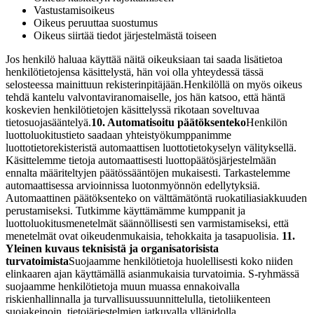
Vastustamisoikeus
Oikeus peruuttaa suostumus
Oikeus siirtää tiedot järjestelmästä toiseen
Jos henkilö haluaa käyttää näitä oikeuksiaan tai saada lisätietoa
henkilötietojensa käsittelystä, hän voi olla yhteydessä tässä
selosteessa mainittuun rekisterinpitäjään.
Henkilöllä on myös oikeus
tehdä kantelu valvontaviranomaiselle, jos hän katsoo, että häntä
koskevien henkilötietojen käsittelyssä rikotaan soveltuvaa
tietosuojasääntelyä.
10. Automatisoitu päätöksenteko
Henkilön
luottoluokitustieto saadaan yhteistyökumppanimme
luottotietorekisteristä automaattisen luottotietokyselyn välityksellä.
Käsittelemme tietoja automaattisesti luottopäätösjärjestelmään
ennalta määriteltyjen päätössääntöjen mukaisesti. Tarkastelemme
automaattisessa arvioinnissa luotonmyönnön edellytyksiä.
Automaattinen päätöksenteko on välttämätöntä ruokatiliasiakkuuden
perustamiseksi. Tutkimme käyttämämme kumppanit ja
luottoluokitusmenetelmät säännöllisesti sen varmistamiseksi, että
menetelmät ovat oikeudenmukaisia, tehokkaita ja tasapuolisia.
11.
Yleinen kuvaus teknisistä ja organisatorisista
turvatoimista
Suojaamme henkilötietoja huolellisesti koko niiden
elinkaaren ajan käyttämällä asianmukaisia turvatoimia.
S-ryhmässä
suojaamme henkilötietoja muun muassa ennakoivalla
riskienhallinnalla ja turvallisuussuunnittelulla, tietoliikenteen
suojakeinoin, tietojärjestelmien jatkuvalla ylläpidolla,