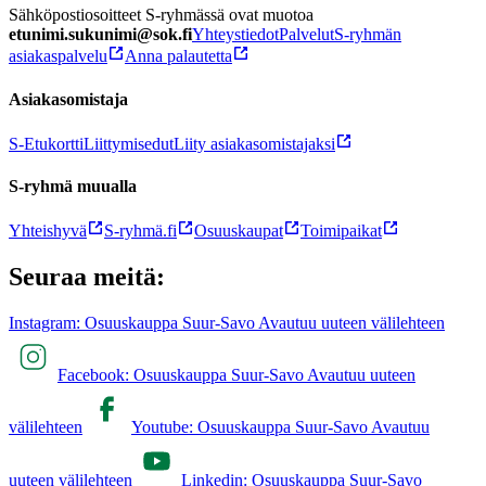
Sähköpostiosoitteet S-ryhmässä ovat muotoa
etunimi.sukunimi@sok.fi
Yhteystiedot
Palvelut
S-ryhmän
asiakaspalvelu
Anna palautetta
Asiakasomistaja
S-Etukortti
Liittymisedut
Liity asiakasomistajaksi
S-ryhmä muualla
Yhteishyvä
S-ryhmä.fi
Osuuskaupat
Toimipaikat
Seuraa meitä:
Instagram: Osuuskauppa Suur-Savo Avautuu uuteen välilehteen
Facebook: Osuuskauppa Suur-Savo Avautuu uuteen
välilehteen
Youtube: Osuuskauppa Suur-Savo Avautuu
uuteen välilehteen
Linkedin: Osuuskauppa Suur-Savo