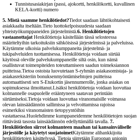
Tunnistusasiakirjan (passi, ajokortti, henkilökortti, kuvallinen
KELA-kortti) numero
5. Mistä saamme henkilötiedot?
Tiedot saadaan lähtökohtaisesti
asiakkaalta itseltään.
Tieto luottokelpoisuudesta saadaan
yhteistyökumppaneiden järjestelmistä.
6. Henkilötietojen
vastaanottajat
Henkilötietoja käsitellään tässä selosteessa
määriteltyihin tarkoituksiin sähköisissä järjestelmissä ja palveluissa.
Käytämme ulkoisia palvelukumppaneita järjestelmä- ja
tukipalveluiden tuottamisessa. Henkilötietoja voidaan siirtää
käytössä oleville palvelukumppaneille siltä osin, kun nämä
osallistuvat toimenpiteiden toteuttamiseen saadun toimeksiannon
puitteissa.
Tietoa ostoista luovutetaan S-ryhmän asiakasomistaja- ja
asiakasrekisteriin bonuksenmyöntämisehtojen puitteissa
automaattisesti sen S-Etukortin jäsennumerolle, jonka asiakas on
sopimuksessa ilmoittanut.
Lisäksi henkilötietoja voidaan luovuttaa
kolmannelle osapuolelle erääntyneen saatavan perintään
siirtämiseksi.
Tietoja voidaan luovuttaa viranomaisille voimassa
olevan lainsäädännön sallimissa ja velvoittamissa rajoissa
esimerkiksi viranomaisten tietopyyntöihin
vastattaessa.
Huolehdimme kumppaneidemme henkilötietojen suojan
riittävästä tasosta lainsäädännön edellyttämällä tavalla.
7.
Henkilötiedon siirrot kolmanteen maahan tai kansainväliselle
järjestölle ja käytetyt suojatoimet
Käytämme alihankkijoita
henkilötietojen käsittelyssä. Tietoja siirretään Euroopan unionin