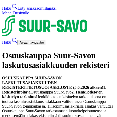
Haku
Liity asiakasomistajaksi
Mene Etusivulle
Haku
Avaa navigaatio
Osuuskauppa Suur-Savon
laskutusasiakkuuden rekisteri
OSUUSKAUPPA SUUR-SAVON
LASKUTUSASIAKKUUDEN
REKISTERI
TIETOSUOJASELOSTE (5.6.2026 alkaen)
1.
Rekisterinpitäjä
Osuuskauppa Suur-Savo
2. Henkilötietojen
käsittelyn tarkoitus
Henkilötietojen käsittelyn tarkoituksena on
tuottaa laskutusasiakkuus asiakkaan valitsemassa Osuuskauppa
Suur-Savon toimipaikassa.
Tilisopimusasiakirjalla asiakas valtuuttaa
Osuuskauppa Suur-Savon tarkastamaan luottokelpoisuutensa ja
merkitsemään asiakasrekisteriinsä tilisopimuksesta ilmenevät