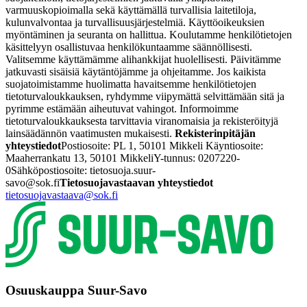
varmuuskopioimalla sekä käyttämällä turvallisia laitetiloja,
kulunvalvontaa ja turvallisuusjärjestelmiä. Käyttöoikeuksien
myöntäminen ja seuranta on hallittua. Koulutamme henkilötietojen
käsittelyyn osallistuvaa henkilökuntaamme säännöllisesti.
Valitsemme käyttämämme alihankkijat huolellisesti. Päivitämme
jatkuvasti sisäisiä käytäntöjämme ja ohjeitamme.
Jos kaikista
suojatoimistamme huolimatta havaitsemme henkilötietojen
tietoturvaloukkauksen, ryhdymme viipymättä selvittämään sitä ja
pyrimme estämään aiheutuvat vahingot. Informoimme
tietoturvaloukkauksesta tarvittavia viranomaisia ja rekisteröityjä
lainsäädännön vaatimusten mukaisesti.
Rekisterinpitäjän
yhteystiedot
Postiosoite: PL 1, 50101 Mikkeli
Käyntiosoite:
Maaherrankatu 13, 50101 Mikkeli
Y-tunnus: 0207220-
0
Sähköpostiosoite: tietosuoja.suur-
savo@sok.fi
Tietosuojavastaavan yhteystiedot
tietosuojavastaava@sok.fi
Osuuskauppa Suur-Savo