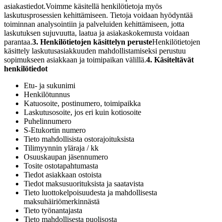
asiakastiedot.
Voimme käsitellä henkilötietoja myös
laskutusprosessien kehittämiseen. Tietoja voidaan hyödyntää
toiminnan analysointiin ja palveluiden kehittämiseen, jotta
laskutuksen sujuvuutta, laatua ja asiakaskokemusta voidaan
parantaa.
3. Henkilötietojen käsittelyn peruste
Henkilötietojen
käsittely laskutusasiakkuuden mahdollistamiseksi perustuu
sopimukseen asiakkaan ja toimipaikan välillä.
4. Käsiteltävät
henkilötiedot
Etu- ja sukunimi
Henkilötunnus
Katuosoite, postinumero, toimipaikka
Laskutusosoite, jos eri kuin kotiosoite
Puhelinnumero
S-Etukortin numero
Tieto mahdollisista ostorajoituksista
Tilimyynnin yläraja / kk
Osuuskaupan jäsennumero
Tosite ostotapahtumasta
Tiedot asiakkaan ostoista
Tiedot maksusuorituksista ja saatavista
Tieto luottokelpoisuudesta ja mahdollisesta
maksuhäiriömerkinnästä
Tieto työnantajasta
Tieto mahdollisesta puolisosta