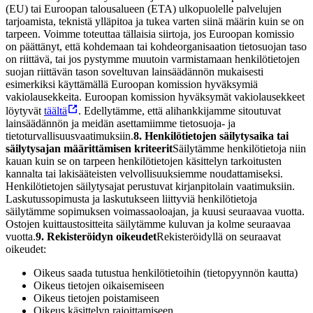
(EU) tai Euroopan talousalueen (ETA) ulkopuolelle palvelujen
tarjoamista, teknistä ylläpitoa ja tukea varten siinä määrin kuin se on
tarpeen. Voimme toteuttaa tällaisia siirtoja, jos Euroopan komissio
on päättänyt, että kohdemaan tai kohdeorganisaation tietosuojan taso
on riittävä, tai jos pystymme muutoin varmistamaan henkilötietojen
suojan riittävän tason soveltuvan lainsäädännön mukaisesti
esimerkiksi käyttämällä Euroopan komission hyväksymiä
vakiolausekkeita. Euroopan komission hyväksymät vakiolausekkeet
löytyvät
täältä
.
Edellytämme, että alihankkijamme sitoutuvat
lainsäädännön ja meidän asettamiimme tietosuoja- ja
tietoturvallisuusvaatimuksiin.
8. Henkilötietojen säilytysaika tai
säilytysajan määrittämisen kriteerit
Säilytämme henkilötietoja niin
kauan kuin se on tarpeen henkilötietojen käsittelyn tarkoitusten
kannalta tai lakisääteisten velvollisuuksiemme noudattamiseksi.
Henkilötietojen säilytysajat perustuvat kirjanpitolain vaatimuksiin.
Laskutussopimusta ja laskutukseen liittyviä henkilötietoja
säilytämme sopimuksen voimassaoloajan, ja kuusi seuraavaa vuotta.
Ostojen kuittaustositteita säilytämme kuluvan ja kolme seuraavaa
vuotta.
9. Rekisteröidyn oikeudet
Rekisteröidyllä on seuraavat
oikeudet:
Oikeus saada tutustua henkilötietoihin (tietopyynnön kautta)
Oikeus tietojen oikaisemiseen
Oikeus tietojen poistamiseen
Oikeus käsittelyn rajoittamiseen