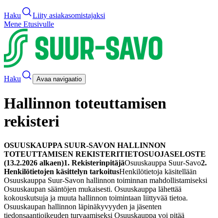
Haku
Liity asiakasomistajaksi
Mene Etusivulle
Haku
Avaa navigaatio
Hallinnon toteuttamisen
rekisteri
OSUUSKAUPPA SUUR-SAVON HALLINNON
TOTEUTTAMISEN REKISTERI
TIETOSUOJASELOSTE
(13.2.2026 alkaen)
1. Rekisterinpitäjä
Osuuskauppa Suur-Savo
2.
Henkilötietojen käsittelyn tarkoitus
Henkilötietoja käsitellään
Osuuskauppa Suur-Savon hallinnon toiminnan mahdollistamiseksi
Osuuskaupan sääntöjen mukaisesti. Osuuskauppa lähettää
kokouskutsuja ja muuta hallinnon toimintaan liittyvää tietoa.
Osuuskaupan hallinnon läpinäkyvyyden ja jäsenten
tiedonsaantioikeuden turvaamiseksi Osuuskauppa voi pitää