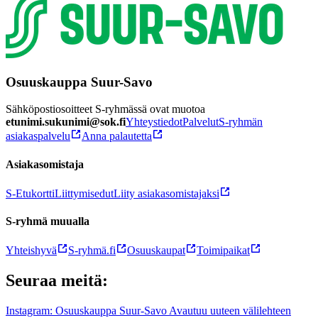
Osuuskauppa Suur-Savo
Sähköpostiosoitteet S-ryhmässä ovat muotoa
etunimi.sukunimi@sok.fi
Yhteystiedot
Palvelut
S-ryhmän
asiakaspalvelu
Anna palautetta
Asiakasomistaja
S-Etukortti
Liittymisedut
Liity asiakasomistajaksi
S-ryhmä muualla
Yhteishyvä
S-ryhmä.fi
Osuuskaupat
Toimipaikat
Seuraa meitä:
Instagram: Osuuskauppa Suur-Savo Avautuu uuteen välilehteen