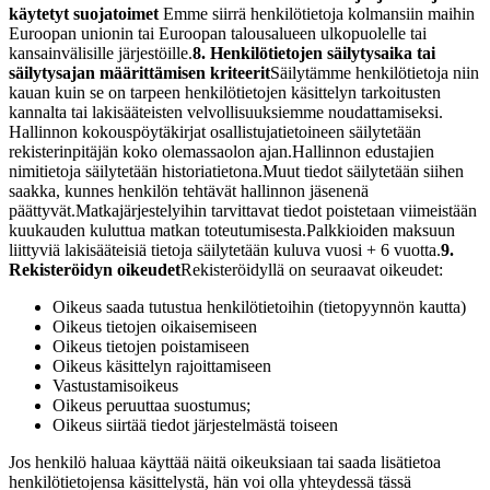
käytetyt suojatoimet
Emme siirrä henkilötietoja kolmansiin maihin
Euroopan unionin tai Euroopan talousalueen ulkopuolelle tai
kansainvälisille järjestöille.
8. Henkilötietojen säilytysaika tai
säilytysajan määrittämisen kriteerit
Säilytämme henkilötietoja niin
kauan kuin se on tarpeen henkilötietojen käsittelyn tarkoitusten
kannalta tai lakisääteisten velvollisuuksiemme noudattamiseksi.
Hallinnon kokouspöytäkirjat osallistujatietoineen säilytetään
rekisterinpitäjän koko olemassaolon ajan.
Hallinnon edustajien
nimitietoja säilytetään historiatietona.
Muut tiedot säilytetään siihen
saakka, kunnes henkilön tehtävät hallinnon jäsenenä
päättyvät.
Matkajärjestelyihin tarvittavat tiedot poistetaan viimeistään
kuukauden kuluttua matkan toteutumisesta.
Palkkioiden maksuun
liittyviä lakisääteisiä tietoja säilytetään kuluva vuosi + 6 vuotta.
9.
Rekisteröidyn oikeudet
Rekisteröidyllä on seuraavat oikeudet:
Oikeus saada tutustua henkilötietoihin (tietopyynnön kautta)
Oikeus tietojen oikaisemiseen
Oikeus tietojen poistamiseen
Oikeus käsittelyn rajoittamiseen
Vastustamisoikeus
Oikeus peruuttaa suostumus;
Oikeus siirtää tiedot järjestelmästä toiseen
Jos henkilö haluaa käyttää näitä oikeuksiaan tai saada lisätietoa
henkilötietojensa käsittelystä, hän voi olla yhteydessä tässä