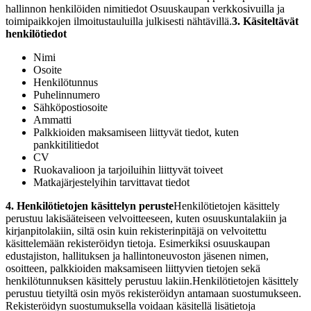
hallinnon henkilöiden nimitiedot Osuuskaupan verkkosivuilla ja
toimipaikkojen ilmoitustauluilla julkisesti nähtävillä.
3. Käsiteltävät
henkilötiedot
Nimi
Osoite
Henkilötunnus
Puhelinnumero
Sähköpostiosoite
Ammatti
Palkkioiden maksamiseen liittyvät tiedot, kuten
pankkitilitiedot
CV
Ruokavalioon ja tarjoiluihin liittyvät toiveet
Matkajärjestelyihin tarvittavat tiedot
4. Henkilötietojen käsittelyn peruste
Henkilötietojen käsittely
perustuu lakisääteiseen velvoitteeseen, kuten osuuskuntalakiin ja
kirjanpitolakiin, siltä osin kuin rekisterinpitäjä on velvoitettu
käsittelemään rekisteröidyn tietoja. Esimerkiksi osuuskaupan
edustajiston, hallituksen ja hallintoneuvoston jäsenen nimen,
osoitteen, palkkioiden maksamiseen liittyvien tietojen sekä
henkilötunnuksen käsittely perustuu lakiin.
Henkilötietojen käsittely
perustuu tietyiltä osin myös rekisteröidyn antamaan suostumukseen.
Rekisteröidyn suostumuksella voidaan käsitellä lisätietoja