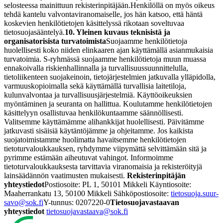
selosteessa mainittuun rekisterinpitäjään.
Henkilöllä on myös oikeus
tehdä kantelu valvontaviranomaiselle, jos hän katsoo, että häntä
koskevien henkilötietojen käsittelyssä rikotaan soveltuvaa
tietosuojasääntelyä.
10. Yleinen kuvaus teknisistä ja
organisatorisista turvatoimista
Suojaamme henkilötietoja
huolellisesti koko niiden elinkaaren ajan käyttämällä asianmukaisia
turvatoimia.
S-ryhmässä suojaamme henkilötietoja muun muassa
ennakoivalla riskienhallinnalla ja turvallisuussuunnittelulla,
tietoliikenteen suojakeinoin, tietojärjestelmien jatkuvalla ylläpidolla,
varmuuskopioimalla sekä käyttämällä turvallisia laitetiloja,
kulunvalvontaa ja turvallisuusjärjestelmiä. Käyttöoikeuksien
myöntäminen ja seuranta on hallittua. Koulutamme henkilötietojen
käsittelyyn osallistuvaa henkilökuntaamme säännöllisesti.
Valitsemme käyttämämme alihankkijat huolellisesti. Päivitämme
jatkuvasti sisäisiä käytäntöjämme ja ohjeitamme.
Jos kaikista
suojatoimistamme huolimatta havaitsemme henkilötietojen
tietoturvaloukkauksen, ryhdymme viipymättä selvittämään sitä ja
pyrimme estämään aiheutuvat vahingot. Informoimme
tietoturvaloukkauksesta tarvittavia viranomaisia ja rekisteröityjä
lainsäädännön vaatimusten mukaisesti.
Rekisterinpitäjän
yhteystiedot
Postiosoite: PL 1, 50101 Mikkeli
Käyntiosoite:
Maaherrankatu 13, 50100 Mikkeli
Sähköpostiosoite:
tietosuoja.suur-
savo@sok.fi
Y-tunnus: 0207220-0
Tietosuojavastaavan
yhteystiedot
tietosuojavastaava@sok.fi