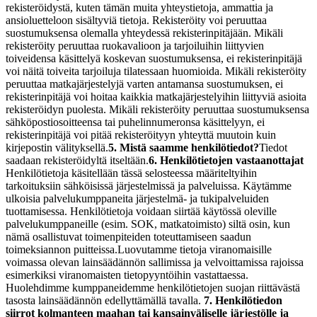
rekisteröidystä, kuten tämän muita yhteystietoja, ammattia ja
ansioluetteloon sisältyviä tietoja.
Rekisteröity voi peruuttaa
suostumuksensa olemalla yhteydessä rekisterinpitäjään. Mikäli
rekisteröity peruuttaa ruokavalioon ja tarjoiluihin liittyvien
toiveidensa käsittelyä koskevan suostumuksensa, ei rekisterinpitäjä
voi näitä toiveita tarjoiluja tilatessaan huomioida. Mikäli rekisteröity
peruuttaa matkajärjestelyjä varten antamansa suostumuksen, ei
rekisterinpitäjä voi hoitaa kaikkia matkajärjestelyihin liittyviä asioita
rekisteröidyn puolesta. Mikäli rekisteröity peruuttaa suostumuksensa
sähköpostiosoitteensa tai puhelinnumeronsa käsittelyyn, ei
rekisterinpitäjä voi pitää rekisteröityyn yhteyttä muutoin kuin
kirjepostin välityksellä.
5. Mistä saamme henkilötiedot?
Tiedot
saadaan rekisteröidyltä itseltään.
6. Henkilötietojen vastaanottajat
Henkilötietoja käsitellään tässä selosteessa määriteltyihin
tarkoituksiin sähköisissä järjestelmissä ja palveluissa. Käytämme
ulkoisia palvelukumppaneita järjestelmä- ja tukipalveluiden
tuottamisessa. Henkilötietoja voidaan siirtää käytössä oleville
palvelukumppaneille (esim. SOK, matkatoimisto) siltä osin, kun
nämä osallistuvat toimenpiteiden toteuttamiseen saadun
toimeksiannon puitteissa.
Luovutamme tietoja viranomaisille
voimassa olevan lainsäädännön sallimissa ja velvoittamissa rajoissa
esimerkiksi viranomaisten tietopyyntöihin vastattaessa.
Huolehdimme kumppaneidemme henkilötietojen suojan riittävästä
tasosta lainsäädännön edellyttämällä tavalla.
7. Henkilötiedon
siirrot kolmanteen maahan tai kansainväliselle järjestölle ja