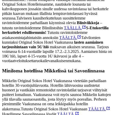
Original Sokos Hotelleissamme, nautiskele lounasta tai
kahvikupponen jossakin sinulle uudessa ravintolassa tai herkuttele
pitkän kaavan mukaan illallista lempiravintolassasi hyvässä
seurassa.
Talviseen kausiherkutteluun suosittelemme
ravintoloidemme parhaillaan käynnissä olevia
Bliniviikkoja
–
tutustu ravintoloidemme Blinilistoihin
TÄÄLLÄ.
S-Etukortilla
herkuttelet edullisemmin!
Tutustu ravintoloidemme
asiakasomistajahintaisiin annoksiin
TÄÄLTÄ.
Talvilomien
kunniaksi Original Sokos Hotel Vaakunassa
lasten aamiainen
tarjoushintaan vain 5€/ hlö
maksavan aikuisen seurassa. Tarjous
voimassa 6-14-vuotiaille lapsille 17.2.-2.3.2025.
Aamiaisen
hinta
on
18€/
hlö
,
lapset
4-15-vuotta 1€/
ikävuosi
ja alle 4 –
vuotiaat
veloituksetta
ruokailevan
aikuisen
mukana
.
Miniloma hotellissa Mikkelissä tai Savonlinnassa
Mikkelin Original Sokos Hotel Vaakunassa vietetään parhaillaan
hotellin 30-vuotisjuhlavuotta. Hotellin lähivuosina uudistetut
huoneet ja vastikään remontoidut ravintolatilat tarjoavat viihtyisät
puitteet lomailuun. Vaakunassa voit myös saunoa Mikkelin kattojen
yllä tilavalla saunaosastolla, josta löytyy myös poreallas. Perheen
pienimmille Vaakunassa on oma leikkipaikka hotellin
alakerrassa.
Tutustu Original Sokos Hotel Vaakunaan
TÄÄLTÄ.
Hotellimme Savonlinnassa löydät
TÄÄLTÄ.