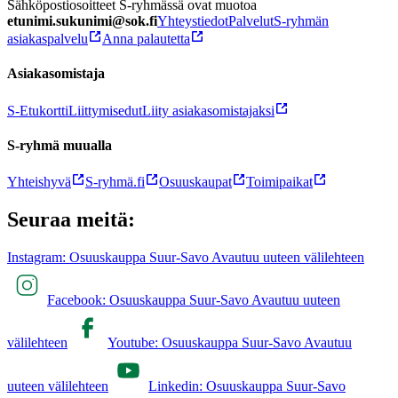
Sähköpostiosoitteet S-ryhmässä ovat muotoa
etunimi.sukunimi@sok.fi
Yhteystiedot
Palvelut
S-ryhmän
asiakaspalvelu
Anna palautetta
Asiakasomistaja
S-Etukortti
Liittymisedut
Liity asiakasomistajaksi
S-ryhmä muualla
Yhteishyvä
S-ryhmä.fi
Osuuskaupat
Toimipaikat
Seuraa meitä:
Instagram: Osuuskauppa Suur-Savo Avautuu uuteen välilehteen
Facebook: Osuuskauppa Suur-Savo Avautuu uuteen
välilehteen
Youtube: Osuuskauppa Suur-Savo Avautuu
uuteen välilehteen
Linkedin: Osuuskauppa Suur-Savo