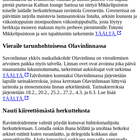
pientä purtavaa Kaihun lounge barissa tai siirtyä Mikkelipuiston
toiselle laidalle herkuttelemaan ravintola Greeneriin. Greenerissä on
päivittäin tarjolla maistuvia lautasannoksia listalta, arkisin lounasta ja
viikonloppuisin monipuolinen viikonloppubuffa, josta löytyy
herkkuja moneen makuun myös perheen pienimmille.
Tutustu
Mikkelipuistoon ja sen tapahtumiin tarkemmin
TÄÄLTÄ.
Vieraile tarunhohtoisessa Olavinlinnassa
Savonlinnan ykkös matkailukohde Olavinlinna on vierailemisen
arvoinen paikka myös talvella. Linnan ovet ovat avoinna joka päivä
maanantaita lukuunottamatta, tarkemmat aukioloajat voit tarkistaa
TÄÄLTÄ.
Talvilomien kunniaksi Olavinlinnassa järjestetään
lapsille tarinakierroksia, joissa kerrotaan Olavinlinnaan liittyviä
tarinoita ja monenmoista linnan arkielämästä. Tarinakierroksia
järjestetään 18.2., 20.2., 25.2., 27.2., 4.3. ja 6.3. Lue lisää
TÄÄLTÄ.
Nauti kiireettömästä herkuttelusta
Ravintoloidemme valmiit pöydät kutsuvat hiihtolomailijoita
herkuttelemaan. Lomalla onkin ihana höllätä ja unohtaa hetkeksi
arkiset rutiinit kuten ruoanlaitto, ja delegoida kokkaus alan
ammattilaisille. Aloita lomapäivä vaikkapa runsaalla aamiaisella