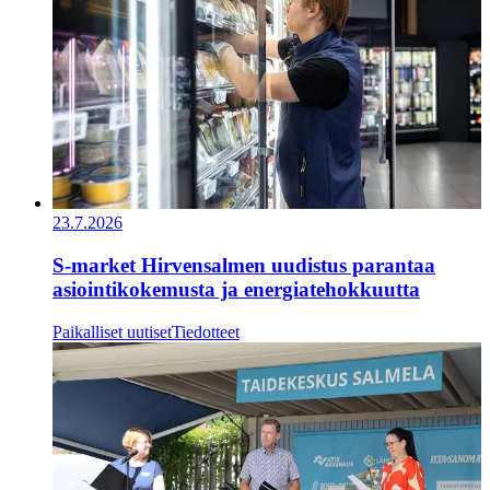
23.7.2026
S-market Hirvensalmen uudistus parantaa
asiointikokemusta ja energiatehokkuutta
Paikalliset uutiset
Tiedotteet