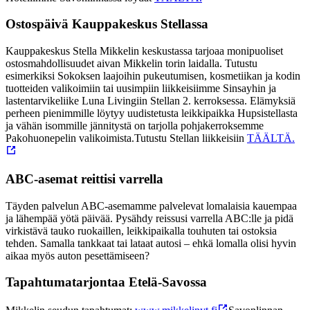
Ostospäivä Kauppakeskus Stellassa
Kauppakeskus Stella Mikkelin keskustassa tarjoaa monipuoliset
ostosmahdollisuudet aivan Mikkelin torin laidalla. Tutustu
esimerkiksi Sokoksen laajoihin pukeutumisen, kosmetiikan ja kodin
tuotteiden valikoimiin tai uusimpiin liikkeisiimme Sinsayhin ja
lastentarvikeliike Luna Livingiin Stellan 2. kerroksessa. Elämyksiä
perheen pienimmille löytyy uudistetusta leikkipaikka Hupsistellasta
ja vähän isommille jännitystä on tarjolla pohjakerroksemme
Pakohuonepelin valikoimista.
Tutustu Stellan liikkeisiin
TÄÄLTÄ.
ABC-asemat reittisi varrella
Täyden palvelun ABC-asemamme palvelevat lomalaisia kauempaa
ja lähempää yötä päivää. Pysähdy reissusi varrella ABC:lle ja pidä
virkistävä tauko ruokaillen, leikkipaikalla touhuten tai ostoksia
tehden. Samalla tankkaat tai lataat autosi – ehkä lomalla olisi hyvin
aikaa myös auton pesettämiseen?
Tapahtumatarjontaa Etelä-Savossa