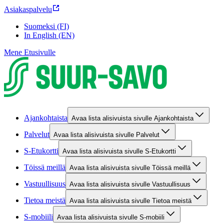
Asiakaspalvelu
Suomeksi (FI)
In English (EN)
Mene Etusivulle
Ajankohtaista
Avaa lista alisivuista sivulle Ajankohtaista
Palvelut
Avaa lista alisivuista sivulle Palvelut
S-Etukortti
Avaa lista alisivuista sivulle S-Etukortti
Töissä meillä
Avaa lista alisivuista sivulle Töissä meillä
Vastuullisuus
Avaa lista alisivuista sivulle Vastuullisuus
Tietoa meistä
Avaa lista alisivuista sivulle Tietoa meistä
S-mobiili
Avaa lista alisivuista sivulle S-mobiili