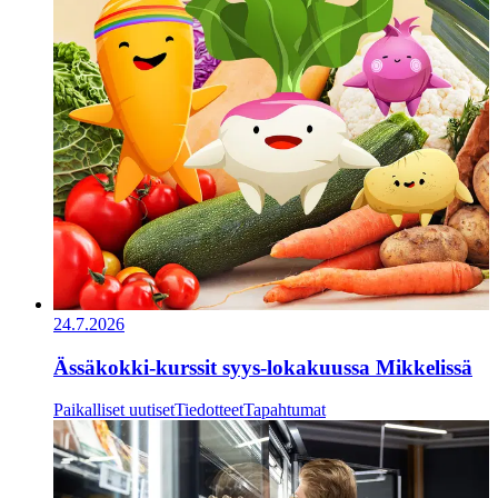
24.7.2026
Ässäkokki-kurssit syys-lokakuussa Mikkelissä
Paikalliset uutiset
Tiedotteet
Tapahtumat