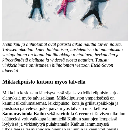
Helmikuu ja hiihtolomat ovat parasta aikaa nauttia talven iloista.
Talvisen ulkoilun, kuten hiihtämisen, luistelemisen tai mäenlaskun
vastapainona on ihana latailla akkuja rentoutuen, herkutellen ja
kiireettömästä oleilusta ja yhdessä olosta nauttien. Tutustu
vinkkeihimme onnistuneen hiihtoloman viettoon Etelä-Savon
alueella!
Mikkelipuisto kutsuu myös talvella
Mikkelin keskustan läheisyydessä sijaitseva Mikkelipuisto tarjoaa
elämyksiä myös talvisaikaan. Mikkelipuiston ympäristössä on
kauniit ulkoilumaisemat, leikkipuisto, kota ja grillauspaikkoja ja
puistossa palvelevat joka päivä myös talvisin uusi kelluva
Saunaravintola Kaihu
sekä
ravintola Greeneri
.
Talvisen ulkoilun
päätteeksi voit vaikkapa lämmitellä Kaihun saunojen lempeissä
löylyissä ja virkistäytyä pulahtamalla Kaihun lämmitetyssä
ulkoaltaassa tai avannossa. Saunan ja uinnin jälkeen voit napata