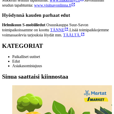
Mikkelin seudun tapahtumat:
www.mikkelinyt.fi
Savonlinnan
seudun tapahtumia:
www.visitsavonlinna.fi
Hyödynnä kauden parhaat edut
Helmikuun S-mobiiliedut
Osuuskauppa Suur-Savon
toimipaikoissamme on koottu
TÄNNE
.
Lisää toimipaikkojemme
voimassaolevia tarjouksia löydät mm.
TÄÄLTÄ.
KATEGORIAT
Paikalliset uutiset
Edut
Asiakasomistajuus
Sinua saattaisi kiinnostaa