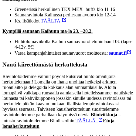
Greenerissä herkullinen TEX MEX -buffa klo 11-16
Saunaravintola Kaihussa perhesaunavuoro klo 12-14
Ks. lisätiedot
TÄÄLTÄ.
Kympillä saunaan Kaihuun ma-la 23. –28.2.
Hiihtolomaviikolla Kaihun saunavuorot etuhintaan 10€ (lapset
4-12v. 5€)
Varaa kampanjahintaiset saunavuorot osoitteesta:
saunat.fi
Nauti kiireettömästä herkuttelusta
Ravintoloidemme valmiit pöydät kutsuvat hiihtolomailijoita
herkuttelemaan! Lomalla on ihana unohtaa hetkeksi arkinen
ruoanlaitto ja delegoida kokkaus alan ammattilaisille. Aloita
lomapäivä vaikkapa runsaalla aamiaisella hotelleissamme, nautiskele
lounasta tai kahvikupponen jossakin sinulle uudessa ravintolassa tai
herkuttele pitkän kaavan mukaan illallista lempiravintolassasi
hyvässä seurassa.
Talviseen kausiherkutteluun suosittelemme
ravintoloidemme parhaillaan käynnissä olevia
Bliniviikkoja
–
tutustu ravintoloidemme Blinilistoihin
TÄÄLLÄ.
Etuja
lomaherkutteluun