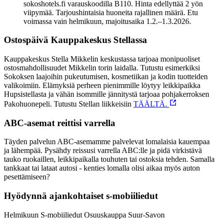
sokoshotels.fi varauskoodilla B110. Hinta edellyttää 2 yön
viipymää. Tarjoushintaisia huoneita rajallinen määrä. Etu
voimassa vain helmikuun, majoitusaika 1.2.–1.3.2026.
Ostospäivä Kauppakeskus Stellassa
Kauppakeskus Stella Mikkelin keskustassa tarjoaa monipuoliset
ostosmahdollisuudet Mikkelin torin laidalla. Tutustu esimerkiksi
Sokoksen laajoihin pukeutumisen, kosmetiikan ja kodin tuotteiden
valikoimiin. Elämyksiä perheen pienimmille löytyy leikkipaikka
Hupsistellasta ja vähän isommille jännitystä tarjoaa pohjakerroksen
Pakohuonepeli.
Tutustu Stellan liikkeisiin
TÄÄLTÄ.
ABC-asemat reittisi varrella
Täyden palvelun ABC-asemamme palvelevat lomalaisia kauempaa
ja lähempää. Pysähdy reissusi varrella ABC:lle ja pidä virkistävä
tauko ruokaillen, leikkipaikalla touhuten tai ostoksia tehden. Samalla
tankkaat tai lataat autosi - kenties lomalla olisi aikaa myös auton
pesettämiseen?
Hyödynnä ajankohtaiset s-mobiiliedut
Helmikuun S-mobiiliedut Osuuskauppa Suur-Savon