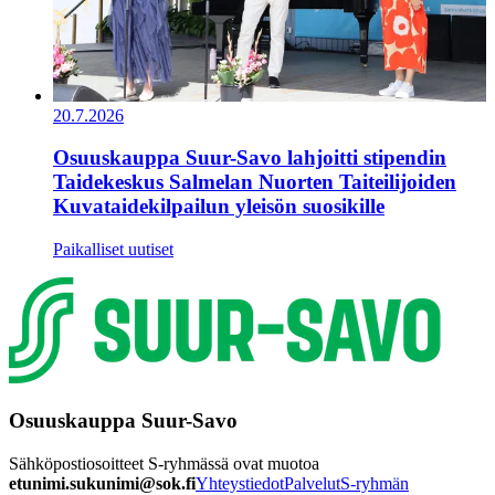
20.7.2026
Osuuskauppa Suur-Savo lahjoitti stipendin
Taidekeskus Salmelan Nuorten Taiteilijoiden
Kuvataidekilpailun yleisön suosikille
Paikalliset uutiset
Osuuskauppa Suur-Savo
Sähköpostiosoitteet S-ryhmässä ovat muotoa
etunimi.sukunimi@sok.fi
Yhteystiedot
Palvelut
S-ryhmän