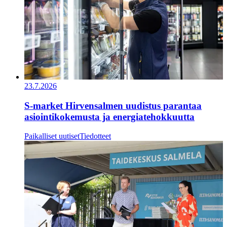
23.7.2026
S-market Hirvensalmen uudistus parantaa
asiointikokemusta ja energiatehokkuutta
Paikalliset uutiset
Tiedotteet