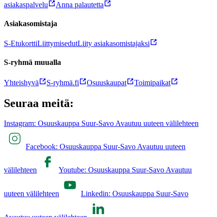
asiakaspalvelu
Anna palautetta
Asiakasomistaja
S-Etukortti
Liittymisedut
Liity asiakasomistajaksi
S-ryhmä muualla
Yhteishyvä
S-ryhmä.fi
Osuuskaupat
Toimipaikat
Seuraa meitä:
Instagram: Osuuskauppa Suur-Savo Avautuu uuteen välilehteen
Facebook: Osuuskauppa Suur-Savo Avautuu uuteen
välilehteen
Youtube: Osuuskauppa Suur-Savo Avautuu
uuteen välilehteen
Linkedin: Osuuskauppa Suur-Savo