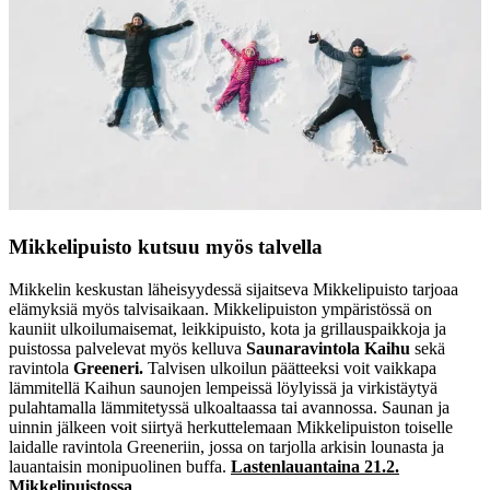
Mikkelipuisto kutsuu myös talvella
Mikkelin keskustan läheisyydessä sijaitseva Mikkelipuisto tarjoaa
elämyksiä myös talvisaikaan. Mikkelipuiston ympäristössä on
kauniit ulkoilumaisemat, leikkipuisto, kota ja grillauspaikkoja ja
puistossa palvelevat myös kelluva
Saunaravintola Kaihu
sekä
ravintola
Greeneri.
Talvisen ulkoilun päätteeksi voit vaikkapa
lämmitellä Kaihun saunojen lempeissä löylyissä ja virkistäytyä
pulahtamalla lämmitetyssä ulkoaltaassa tai avannossa. Saunan ja
uinnin jälkeen voit siirtyä herkuttelemaan Mikkelipuiston toiselle
laidalle ravintola Greeneriin, jossa on tarjolla arkisin lounasta ja
lauantaisin monipuolinen buffa.
Lastenlauantaina 21.2.
Mikkelipuistossa