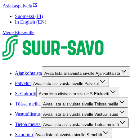
Asiakaspalvelu
Suomeksi (FI)
In English (EN)
Mene Etusivulle
Ajankohtaista
Avaa lista alisivuista sivulle Ajankohtaista
Palvelut
Avaa lista alisivuista sivulle Palvelut
S-Etukortti
Avaa lista alisivuista sivulle S-Etukortti
Töissä meillä
Avaa lista alisivuista sivulle Töissä meillä
Vastuullisuus
Avaa lista alisivuista sivulle Vastuullisuus
Tietoa meistä
Avaa lista alisivuista sivulle Tietoa meistä
S-mobiili
Avaa lista alisivuista sivulle S-mobiili