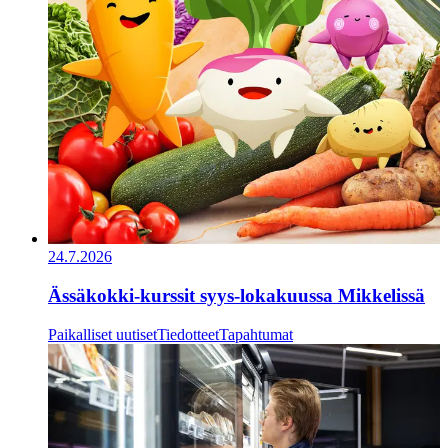
24.7.2026
Ässäkokki-kurssit syys-lokakuussa Mikkelissä
Paikalliset uutiset
Tiedotteet
Tapahtumat