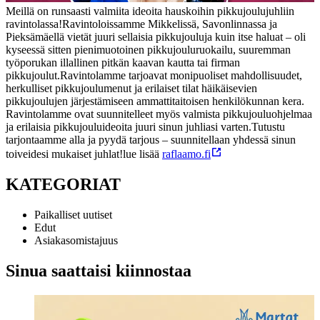
Meillä on runsaasti valmiita ideoita hauskoihin pikkujoulujuhliin
ravintolassa!
Ravintoloissamme Mikkelissä, Savonlinnassa ja
Pieksämäellä vietät juuri sellaisia pikkujouluja kuin itse haluat – oli
kyseessä sitten pienimuotoinen pikkujouluruokailu, suuremman
työporukan illallinen pitkän kaavan kautta tai firman
pikkujoulut.
Ravintolamme tarjoavat monipuoliset mahdollisuudet,
herkulliset pikkujoulumenut ja erilaiset tilat häikäisevien
pikkujoulujen järjestämiseen ammattitaitoisen henkilökunnan kera.
Ravintolamme ovat suunnitelleet myös valmista pikkujouluohjelmaa
ja erilaisia pikkujouluideoita juuri sinun juhliasi varten.
Tutustu
tarjontaamme alla ja pyydä tarjous – suunnitellaan yhdessä sinun
toiveidesi mukaiset juhlat!
lue lisää
raflaamo.fi
KATEGORIAT
Paikalliset uutiset
Edut
Asiakasomistajuus
Sinua saattaisi kiinnostaa