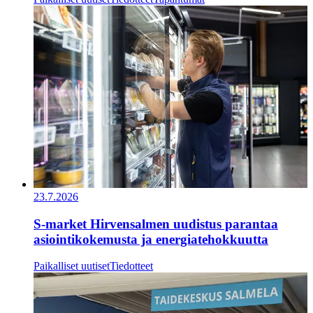
23.7.2026
S-market Hirvensalmen uudistus parantaa
asiointikokemusta ja energiatehokkuutta
Paikalliset uutiset
Tiedotteet