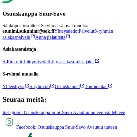
Osuuskauppa Suur-Savo
Sähköpostiosoitteet S-ryhmässä ovat muotoa
etunimi.sukunimi@sok.fi
Yhteystiedot
Palvelut
S-ryhmän
asiakaspalvelu
Anna palautetta
Asiakasomistaja
S-Etukortti
Liittymisedut
Liity asiakasomistajaksi
S-ryhmä muualla
Yhteishyvä
S-ryhmä.fi
Osuuskaupat
Toimipaikat
Seuraa meitä:
Instagram: Osuuskauppa Suur-Savo Avautuu uuteen välilehteen
Facebook: Osuuskauppa Suur-Savo Avautuu uuteen