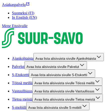
Asiakaspalvelu
Suomeksi (FI)
In English (EN)
Mene Etusivulle
Ajankohtaista
Avaa lista alisivuista sivulle Ajankohtaista
Palvelut
Avaa lista alisivuista sivulle Palvelut
S-Etukortti
Avaa lista alisivuista sivulle S-Etukortti
Töissä meillä
Avaa lista alisivuista sivulle Töissä meillä
Vastuullisuus
Avaa lista alisivuista sivulle Vastuullisuus
Tietoa meistä
Avaa lista alisivuista sivulle Tietoa meistä
S-mobiili
Avaa lista alisivuista sivulle S-mobiili