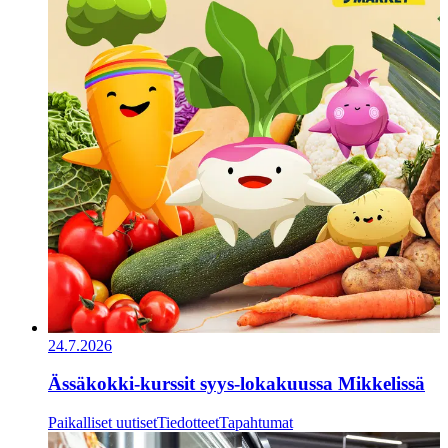
24.7.2026
Ässäkokki-kurssit syys-lokakuussa Mikkelissä
Paikalliset uutiset
Tiedotteet
Tapahtumat