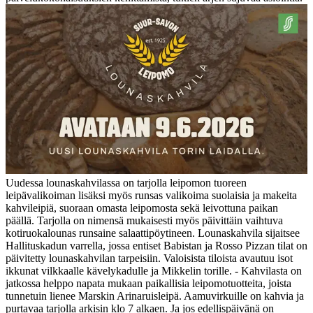
Uudessa lounaskahvilassa on tarjolla leipomon tuoreen
leipävalikoiman lisäksi myös runsas valikoima suolaisia ja makeita
kahvileipiä, suoraan omasta leipomosta sekä leivottuna paikan
päällä. Tarjolla on nimensä mukaisesti myös päivittäin vaihtuva
kotiruokalounas runsaine salaattipöytineen. Lounaskahvila sijaitsee
Hallituskadun varrella, jossa entiset Babistan ja Rosso Pizzan tilat on
päivitetty lounaskahvilan tarpeisiin. Valoisista tiloista avautuu isot
ikkunat vilkkaalle kävelykadulle ja Mikkelin torille. - Kahvilasta on
jatkossa helppo napata mukaan paikallisia leipomotuotteita, joista
tunnetuin lienee Marskin Arinaruisleipä. Aamuvirkuille on kahvia ja
purtavaa tarjolla arkisin klo 7 alkaen. Ja jos edellispäivänä on