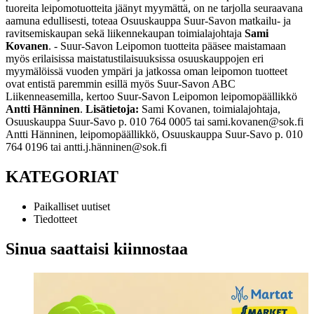
tuoreita leipomotuotteita jäänyt myymättä, on ne tarjolla seuraavana
aamuna edullisesti, toteaa Osuuskauppa Suur-Savon matkailu- ja
ravitsemiskaupan sekä liikennekaupan toimialajohtaja
Sami
Kovanen
. - Suur-Savon Leipomon tuotteita pääsee maistamaan
myös erilaisissa maistatustilaisuuksissa osuuskauppojen eri
myymälöissä vuoden ympäri ja jatkossa oman leipomon tuotteet
ovat entistä paremmin esillä myös Suur-Savon ABC
Liikenneasemilla, kertoo Suur-Savon Leipomon leipomopäällikkö
Antti Hänninen
.
Lisätietoja:
Sami Kovanen, toimialajohtaja,
Osuuskauppa Suur-Savo p. 010 764 0005 tai sami.kovanen@sok.fi
Antti Hänninen, leipomopäällikkö, Osuuskauppa Suur-Savo p. 010
764 0196 tai antti.j.hänninen@sok.fi
KATEGORIAT
Paikalliset uutiset
Tiedotteet
Sinua saattaisi kiinnostaa