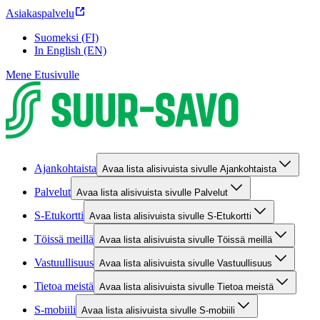
Asiakaspalvelu
Suomeksi (FI)
In English (EN)
Mene Etusivulle
Ajankohtaista
Avaa lista alisivuista sivulle Ajankohtaista
Palvelut
Avaa lista alisivuista sivulle Palvelut
S-Etukortti
Avaa lista alisivuista sivulle S-Etukortti
Töissä meillä
Avaa lista alisivuista sivulle Töissä meillä
Vastuullisuus
Avaa lista alisivuista sivulle Vastuullisuus
Tietoa meistä
Avaa lista alisivuista sivulle Tietoa meistä
S-mobiili
Avaa lista alisivuista sivulle S-mobiili