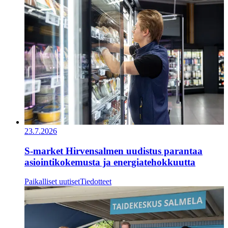
23.7.2026
S-market Hirvensalmen uudistus parantaa
asiointikokemusta ja energiatehokkuutta
Paikalliset uutiset
Tiedotteet