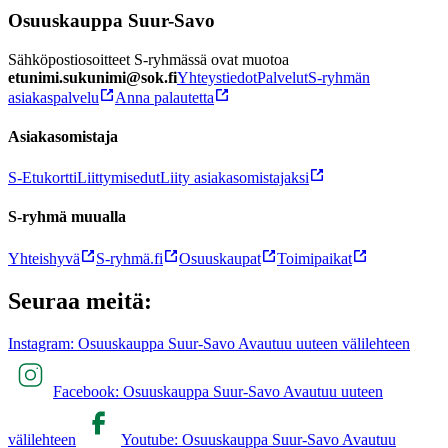
Osuuskauppa Suur-Savo
Sähköpostiosoitteet S-ryhmässä ovat muotoa
etunimi.sukunimi@sok.fi
Yhteystiedot
Palvelut
S-ryhmän
asiakaspalvelu
Anna palautetta
Asiakasomistaja
S-Etukortti
Liittymisedut
Liity asiakasomistajaksi
S-ryhmä muualla
Yhteishyvä
S-ryhmä.fi
Osuuskaupat
Toimipaikat
Seuraa meitä:
Instagram: Osuuskauppa Suur-Savo Avautuu uuteen välilehteen
Facebook: Osuuskauppa Suur-Savo Avautuu uuteen
välilehteen
Youtube: Osuuskauppa Suur-Savo Avautuu