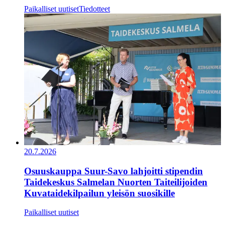
Paikalliset uutiset
Tiedotteet
20.7.2026
Osuuskauppa Suur-Savo lahjoitti stipendin
Taidekeskus Salmelan Nuorten Taiteilijoiden
Kuvataidekilpailun yleisön suosikille
Paikalliset uutiset