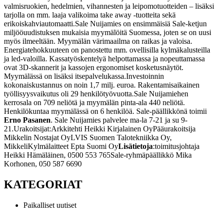
valmisruokien, hedelmien, vihannesten ja leipomotuotteiden – lisäksi
tarjolla on mm. laaja valikoima take away ‑tuotteita sekä
erikoiskahviautomaatti.
Sale Nuijamies on ensimmäisiä Sale-ketjun
miljööuudistuksen mukaisia myymälöitä Suomessa, joten se on uusi
myös ilmeeltään. Myymälän värimaailma on raikas ja valoisa.
Energiatehokkuuteen on panostettu mm. ovellisilla kylmäkalusteilla
ja led-valoilla. Kassatyöskentelyä helpottamassa ja nopeuttamassa
ovat 3D-skannerit ja kassojen ergonomiset kosketusnäytöt.
Myymälässä on lisäksi itsepalvelukassa.
Investoinnin
kokonaiskustannus on noin 1,7 milj. euroa. Rakentamisaikainen
työllisyysvaikutus oli 29 henkilötyövuotta.
Sale Nuijamiehen
kerrosala on 709 neliötä ja myymälän pinta-ala 440 neliötä.
Henkilökuntaa myymälässä on 6 henkilöä. Sale-päällikkönä toimii
Erno Pasanen
. Sale Nuijamies palvelee ma-la 7-21 ja su 9-
21.
Urakoitsijat:
Arkkitehti Heikki Kirjalainen Oy
Pääurakoitsija
Mikkelin Nostajat Oy
LVIS Suomen Talotekniikka Oy,
Mikkeli
Kylmälaitteet Epta Suomi Oy
Lisätietoja
:
toimitusjohtaja
Heikki Hämäläinen, 0500 553 765
Sale-ryhmäpäällikkö Mika
Korhonen, 050 587 6690
KATEGORIAT
Paikalliset uutiset