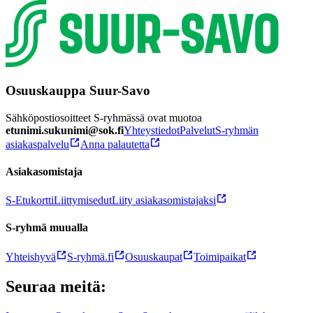
Osuuskauppa Suur-Savo
Sähköpostiosoitteet S-ryhmässä ovat muotoa
etunimi.sukunimi@sok.fi
Yhteystiedot
Palvelut
S-ryhmän
asiakaspalvelu
Anna palautetta
Asiakasomistaja
S-Etukortti
Liittymisedut
Liity asiakasomistajaksi
S-ryhmä muualla
Yhteishyvä
S-ryhmä.fi
Osuuskaupat
Toimipaikat
Seuraa meitä: