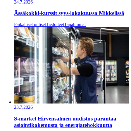
24.7.2026
Ässäkokki-kurssit syys-lokakuussa Mikkelissä
Paikalliset uutiset
Tiedotteet
Tapahtumat
23.7.2026
S-market Hirvensalmen uudistus parantaa
asiointikokemusta ja energiatehokkuutta