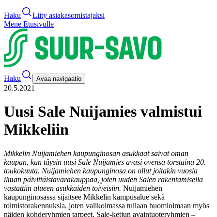
Haku
Liity asiakasomistajaksi
Mene Etusivulle
Haku
Avaa navigaatio
20.5.2021
Uusi Sale Nuijamies valmistui
Mikkeliin
Mikkelin Nuijamiehen kaupunginosan asukkaat saivat oman
kaupan, kun täysin uusi Sale Nuijamies avasi ovensa torstaina 20.
toukokuuta. Nuijamiehen kaupunginosa on ollut joitakin vuosia
ilman päivittäistavarakauppaa, joten uuden Salen rakentamisella
vastattiin alueen asukkaiden toiveisiin.
Nuijamiehen
kaupunginosassa sijaitsee Mikkelin kampusalue sekä
toimistorakennuksia, joten valikoimassa tullaan huomioimaan myös
näiden kohderyhmien tarpeet. Sale-ketjun avaintuoteryhmien –