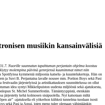
tronisen musiikin kansainvälisiä
 31.7. Nuorille suunnatun tapahtuman perjantain ohjelma koostuu
ista löytyy molempina päivinä genrejensä kuumimmat nimet niin
 Spotifyissa kymmeniä miljoonia katselu- ja kuuntelukertoja. Hän on
ystem ja Suvi B. Perjantaina lavalle nousee mm. Portion Boys sekä Pasi
estivaalin järjestelyissä ja artistikattauksen suunnittelussa on ollut
tuman idea syntyi Mikkelipuiston uudesta miljööstä sekä ajatuksesta,
 viikonlopun St. Michel Summerfestiin. Tämäntyyppistä, etenkään
sa järjestetty kehä kolmosen sisäpuolella. Nyt katsotaan miltä
pen air” -ajatuksella eli yökerhon kiihkeä tunnelma tuodaan isosti
 Boys sekä Pasi ja Anssi, joten meno tulee olemaan vähintäänkin