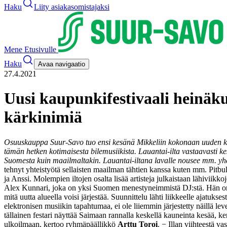
Haku
Liity asiakasomistajaksi
Mene Etusivulle
Haku
Avaa navigaatio
27.4.2021
Uusi kaupunkifestivaali heinäku
kärkinimiä
Osuuskauppa Suur-Savo tuo ensi kesänä Mikkeliin kokonaan uuden kau
tämän hetken kotimaisesta bilemusiikista. Lauantai-ilta vastaavasti k
Suomesta kuin maailmaltakin. Lauantai-iltana lavalle nousee mm. yh
tehnyt yhteistyötä sellaisten maailman tähtien kanssa kuten mm. Pitbul
ja Anssi. Molempien iltojen osalta lisää artisteja julkaistaan lähiviikk
Alex Kunnari, joka on yksi Suomen menestyneimmistä DJ:stä. Hän on
mitä uutta alueella voisi järjestää. Suunnittelu lähti liikkeelle ajatuk
elektronisen musiikin tapahtumaa, ei ole liiemmin järjestetty näillä l
tällainen festari näyttää Saimaan rannalla keskellä kauneinta kesää, ke
ulkoilmaan, kertoo ryhmäpäällikkö
Arttu Toroi
. − Illan viihteestä 