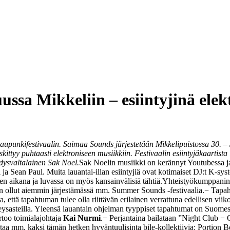
ussa Mikkeliin – esiintyjinä elek
punkifestivaalin. Saimaa Sounds järjestetään Mikkelipuistossa 30. –
eskittyy puhtaasti elektroniseen musiikkiin. Festivaalin esiintyjäkaart
dysvaltalainen Sak Noel.
Sak Noelin musiikki on kerännyt Youtubessa ja
 ja Sean Paul. Muita lauantai-illan esiintyjiä ovat kotimaiset DJ:t K-s
ojen aikana ja luvassa on myös kansainvälisiä tähtiä.
Yhteistyökumppanina f
 ollut aiemmin järjestämässä mm. Summer Sounds -festivaalia.
− Tapah
sesta, että tapahtuman tulee olla riittävän erilainen verrattuna edellisen
eveysasteilla. Yleensä lauantain ohjelman tyyppiset tapahtumat on Suomes
rtoo toimialajohtaja
Kai Nurmi
.
− Perjantaina bailataan ”Night Club − O
vastaa mm. kaksi tämän hetken hyväntuulisinta bile-kollektiivia: Portion