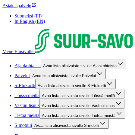
Asiakaspalvelu
Suomeksi (FI)
In English (EN)
Mene Etusivulle
Ajankohtaista
Avaa lista alisivuista sivulle Ajankohtaista
Palvelut
Avaa lista alisivuista sivulle Palvelut
S-Etukortti
Avaa lista alisivuista sivulle S-Etukortti
Töissä meillä
Avaa lista alisivuista sivulle Töissä meillä
Vastuullisuus
Avaa lista alisivuista sivulle Vastuullisuus
Tietoa meistä
Avaa lista alisivuista sivulle Tietoa meistä
S-mobiili
Avaa lista alisivuista sivulle S-mobiili