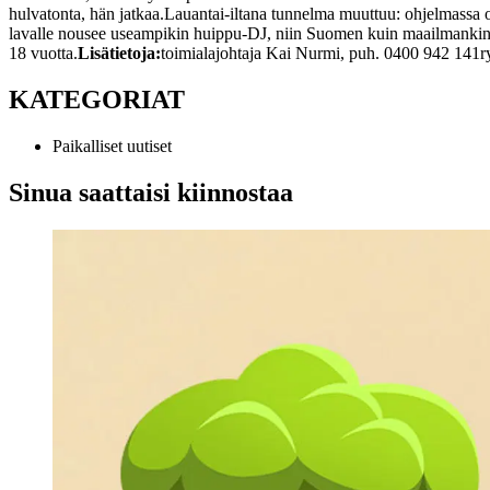
hulvatonta, hän jatkaa.
Lauantai-iltana tunnelma muuttuu: ohjelmassa on
lavalle nousee useampikin huippu-DJ, niin Suomen kuin maailmankin 
18 vuotta.
Lisätietoja:
toimialajohtaja Kai Nurmi, puh. 0400 942 141
r
KATEGORIAT
Paikalliset uutiset
Sinua saattaisi kiinnostaa