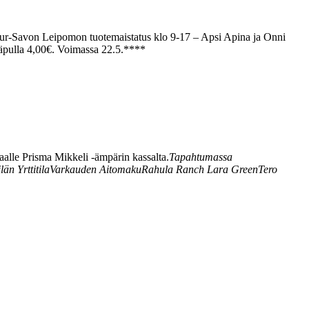
ur-Savon Leipomon tuotemaistatus klo 9-17
– Apsi Apina ja Onni
äpulla 4,00€. Voimassa 22.5.
****
alle Prisma Mikkeli -ämpärin kassalta.
Tapahtumassa
län Yrttitila
Varkauden Aitomaku
Rahula Ranch
Lara Green
Tero