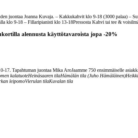
uden juontaa Joanna Kuvaja.
– Kakkukahvit klo 9-18 (3000 palaa)
– Su
lla klo 9-18
– Fillaripianisti klo 13-18
Pressosta Kahvi tai tee & voisilm
ukortilla alennusta käyttötavaroista jopa -20%
klo 10-17. Tapahtuman juontaa Mika Aro
Jaamme 750 ensimmäiselle asiakka
omen kalatuote
Heinäsaaren tilaHämälän
tila (Juho Hämäläinen)
Heikki
rkan leipomo
Vierulan tila
Kuvalan tila