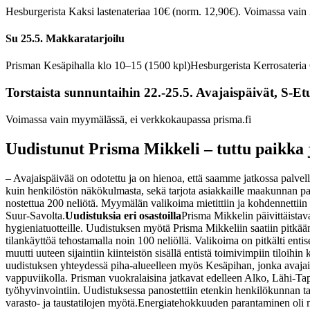
Hesburgerista Kaksi lastenateriaa 10€ (norm. 12,90€). Voimassa vain 
Su 25.5. Makkaratarjoilu
Prisman Kesäpihalla klo 10–15 (1500 kpl)
Hesburgerista Kerrosateria
Torstaista sunnuntaihin 22.-25.5. Avajaispäivät, S-Et
Voimassa vain myymälässä, ei verkkokaupassa prisma.fi
Uudistunut Prisma Mikkeli – tuttu paikka 
– Avajaispäivää on odotettu ja on hienoa, että saamme jatkossa palvel
kuin henkilöstön näkökulmasta, sekä tarjota asiakkaille maakunnan par
nostettua 200 neliötä. Myymälän valikoima mietittiin ja kohdennettiin
Suur-Savolta.
Uudistuksia eri osastoilla
Prisma Mikkelin päivittäistava
hygieniatuotteille. Uudistuksen myötä Prisma Mikkeliin saatiin pitkään 
tilankäyttöä tehostamalla noin 100 neliöllä. Valikoima on pitkälti en
muutti uuteen sijaintiin kiinteistön sisällä entistä toimivimpiin tiloih
uudistuksen yhteydessä piha-alueelleen myös Kesäpihan, jonka avajai
vappuviikolla. Prisman vuokralaisina jatkavat edelleen Alko, Lähi-Tap
työhyvinvointiin. Uudistuksessa panostettiin etenkin henkilökunnan 
varasto- ja taustatilojen myötä.
Energiatehokkuuden parantaminen oli my