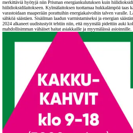
merkittäviä hyötyjä niin Prisman energiankulutuksen kuin hiilidioksid
hiilidioksidilaitokseen. Kylmälaitoksen tuottamaa hukkalämpöä taa
varastoidaan maaperään porattuihin energiakaivoihin talven varalle.
sähköä säästäen. Sisäilman laadun varmistamiseksi ja energian sääst
2024 alkaneet uudistustyöt tehtiin niin, että myymälä pidettiin auki ko
mahdollisimman vähäiset haitat asiakkaille ja myymälässä asioinnille