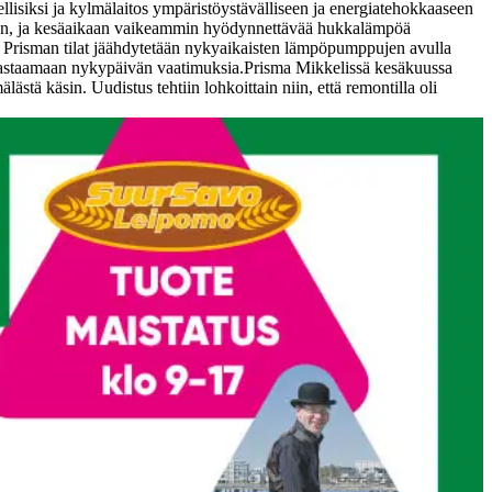
lisiksi ja kylmälaitos ympäristöystävälliseen ja energiatehokkaaseen
seen, ja kesäaikaan vaikeammin hyödynnettävää hukkalämpöä
a Prisman tilat jäähdytetään nykyaikaisten lämpöpumppujen avulla
vastaamaan nykypäivän vaatimuksia.
Prisma Mikkelissä kesäkuussa
stä käsin. Uudistus tehtiin lohkoittain niin, että remontilla oli