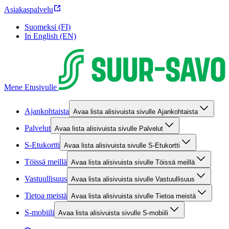
Asiakaspalvelu
Suomeksi (FI)
In English (EN)
Mene Etusivulle
Ajankohtaista
Avaa lista alisivuista sivulle Ajankohtaista
Palvelut
Avaa lista alisivuista sivulle Palvelut
S-Etukortti
Avaa lista alisivuista sivulle S-Etukortti
Töissä meillä
Avaa lista alisivuista sivulle Töissä meillä
Vastuullisuus
Avaa lista alisivuista sivulle Vastuullisuus
Tietoa meistä
Avaa lista alisivuista sivulle Tietoa meistä
S-mobiili
Avaa lista alisivuista sivulle S-mobiili