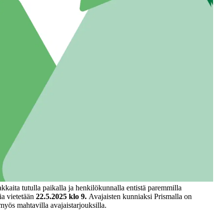
kaita tutulla paikalla ja henkilökunnalla entistä paremmilla
ia vietetään
22.5.2025 klo 9.
Avajaisten kunniaksi Prismalla on
yös mahtavilla avajaistarjouksilla.