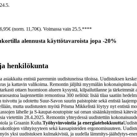
24.5.
 6,95€ (norm. 11,70€). Voimassa vain 25.5.
****
ukortilla alennusta käyttötavaroista jopa -20%
ja henkilökunta
la asiakkaita entistä paremmin uudistuneissa tiloissa. Uudistuksen kesk
as ja kattavin valikoima. Remontin jäljiltä myymälän kokonaispinta-ala
 tarkasti ottaen huomioon alueen kysyntä, kilpailutilanne ja tärkeimmä
raosastoa laajennettiin remontissa 300 neliötä: lisää tilaa saatiin hedelmi
toivottu ja odotettu Suur-Savon suurin paistopiste sekä entistä laajempi 
tisellään, mutta uudistusten myötä Prisma Mikkelistä löytyy nyt entistä 
in kassojen lähelle ja S-kaupat-noutopiste sai oman sisäänkäyntinsä kätev
sia vietettiin 28.4.2025. Remontin yhteydessä uudistettiin kokonaisuu
iola ja Graanin Kulta.
Työhyvinvointia ja energiatehokkuutta
Uudistu
taukotilojen viihtyisyyteen sekä kassapisteiden ergonomisuuteen. Uud
ös yksi uudistuksen kulmakivistä, ja uudella lämmitys-jäähdytys-energi