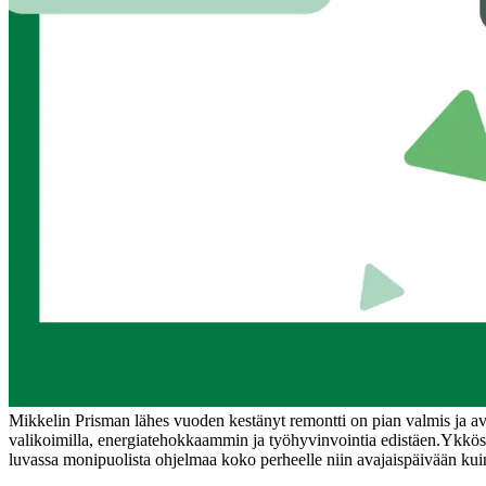
Mikkelin Prisman lähes vuoden kestänyt remontti on pian valmis ja avaj
valikoimilla, energiatehokkaammin ja työhyvinvointia edistäen.
Ykkösp
luvassa monipuolista ohjelmaa koko perheelle niin avajaispäivään kuin