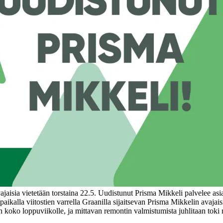
aisia vietetään torstaina 22.5. Uudistunut Prisma Mikkeli palvelee asiak
aikalla viitostien varrella Graanilla sijaitsevan Prisma Mikkelin avajais
 koko loppuviikolle, ja mittavan remontin valmistumista juhlitaan toki m