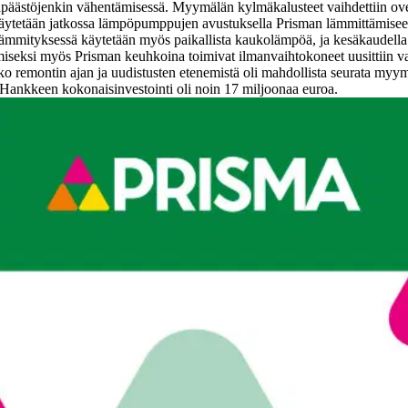
ipäästöjenkin vähentämisessä. Myymälän kylmäkalusteet vaihdettiin ovel
s käytetään jatkossa lämpöpumppujen avustuksella Prisman lämmittämi
 Lämmityksessä käytetään myös paikallista kaukolämpöä, ja kesäkaudell
ämiseksi myös Prisman keuhkoina toimivat ilmanvaihtokoneet uusittiin 
ko remontin ajan ja uudistusten etenemistä oli mahdollista seurata myymälä
. Hankkeen kokonaisinvestointi oli noin 17 miljoonaa euroa.