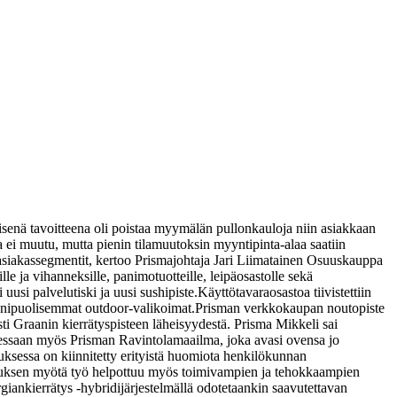
eisenä tavoitteena oli poistaa myymälän pullonkauloja niin asiakkaan
 ei muutu, mutta pienin tilamuutoksin myyntipinta-alaa saatiin
t asiakassegmentit, kertoo Prismajohtaja Jari Liimatainen Osuuskauppa
lle ja vihanneksille, panimotuotteille, leipäosastolle sekä
uusi palvelutiski ja uusi sushipiste.
Käyttötavaraosastoa tiivistettiin
monipuolisemmat outdoor-valikoimat.
Prisman verkkokaupan noutopiste
ästi Graanin kierrätyspisteen läheisyydestä. Prisma Mikkeli sai
dessaan myös Prisman Ravintolamaailma, joka avasi ovensa jo
ksessa on kiinnitetty erityistä huomiota henkilökunnan
istuksen myötä työ helpottuu myös toimivampien ja tehokkaampien
ankierrätys -hybridijärjestelmällä odotetaankin saavutettavan