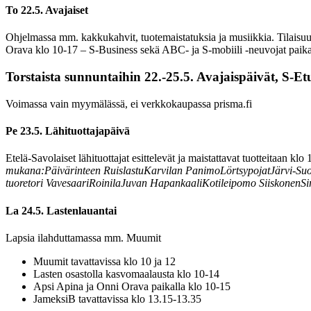
To 22.5. Avajaiset
Ohjelmassa mm. kakkukahvit, tuotemaistatuksia ja musiikkia. Tilaisu
Orava klo 10-17
– S-Business sekä ABC- ja S-mobiili -neuvojat paika
Torstaista sunnuntaihin 22.-25.5. Avajaispäivät, S-Et
Voimassa vain myymälässä, ei verkkokaupassa prisma.fi
Pe 23.5. Lähituottajapäivä
Etelä-Savolaiset lähituottajat esittelevät ja maistattavat tuotteitaan 
mukana:Päivärinteen Ruislastu
Karvilan Panimo
Lörtsypojat
Järvi-Su
tuoretori
Vavesaari
RoinilaJuvan Hapankaali
Kotileipomo Siiskonen
Si
La 24.5. Lastenlauantai
Lapsia ilahduttamassa mm. Muumit
Muumit tavattavissa klo 10 ja 12
Lasten osastolla kasvomaalausta klo 10-14
Apsi Apina ja Onni Orava paikalla klo 10-15
JameksiB tavattavissa klo 13.15-13.35