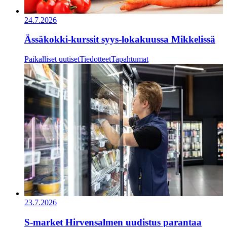
24.7.2026
Ässäkokki-kurssit syys-lokakuussa Mikkelissä
Paikalliset uutiset
Tiedotteet
Tapahtumat
23.7.2026
S-market Hirvensalmen uudistus parantaa