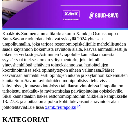
Kaakkois-Suomen ammattikorkeakoulu Xamk ja Osuuskauppa
Suur-Savon ravintolat aloittavat syksyllä 2024 yhteisen
urapolkumallin, joka tarjoaa restonomiopiskelijoille mahdollisuuden
saada käytännön kokemusta ravintola-alalta, kasvaa ammatillisesti ja
rakentaa verkostoja.
Astuminen Urapolulle kannattaa monesta
syystä: saat tueksesi oman yritysmentorin, joka toimii
yhteyshenkilönä tehtävien toimeksiannoissa, harjoittelujen
koordinoinnissa sekä opinnäytetyön aiheen valinnassa.
Pääset
kasvamaan ammatillisesti opintojen aikana ja käytännön kokemusten
kautta Suur-Savon ravintoloiden monipuolisissa tehtävissä:
kahviloissa, lounasravintoloissa tai tilausravintoloissa.
Urapolku on
tarkoitettu matkailu- ja ravitsemisalaa päiväopintoina opiskeleville.
Siksi kannattaakin hakea restonomiopintoihin Mikkelin kampukselle
13.-27.3. ja aloittaa oma polku kohti tulevaisuutta ravintola-alan
johtotehtäviä!
Lue lisää
xamk.fi/urapolku
KATEGORIAT