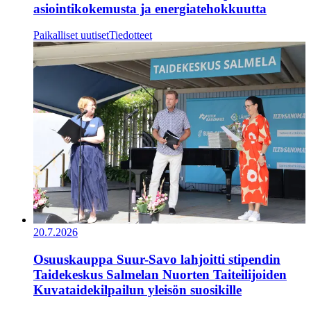
asiointikokemusta ja energiatehokkuutta
Paikalliset uutiset
Tiedotteet
20.7.2026
Osuuskauppa Suur-Savo lahjoitti stipendin
Taidekeskus Salmelan Nuorten Taiteilijoiden
Kuvataidekilpailun yleisön suosikille