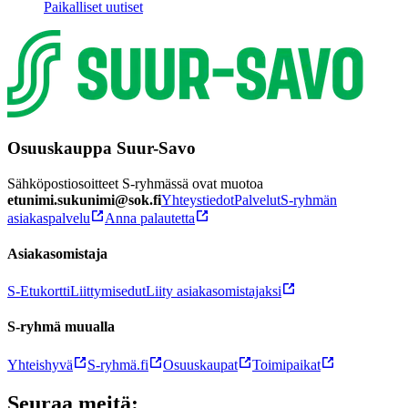
Paikalliset uutiset
Osuuskauppa Suur-Savo
Sähköpostiosoitteet S-ryhmässä ovat muotoa
etunimi.sukunimi@sok.fi
Yhteystiedot
Palvelut
S-ryhmän
asiakaspalvelu
Anna palautetta
Asiakasomistaja
S-Etukortti
Liittymisedut
Liity asiakasomistajaksi
S-ryhmä muualla
Yhteishyvä
S-ryhmä.fi
Osuuskaupat
Toimipaikat
Seuraa meitä: