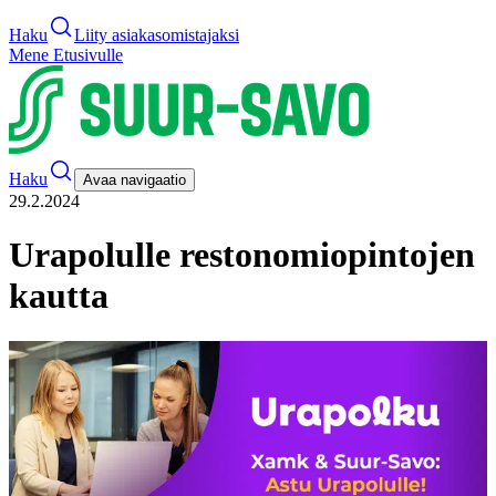
Haku
Liity asiakasomistajaksi
Mene Etusivulle
Haku
Avaa navigaatio
29.2.2024
Urapolulle restonomiopintojen
kautta