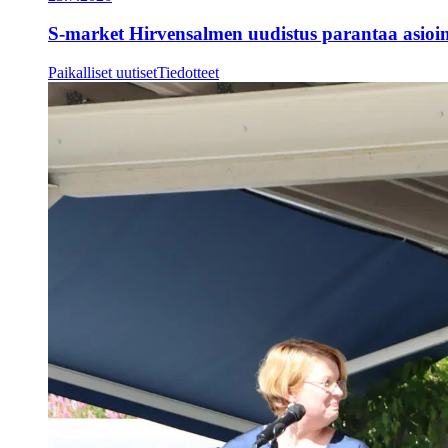
S-market Hirvensalmen uudistus parantaa asioi
Paikalliset uutiset
Tiedotteet