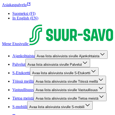
Asiakaspalvelu
Suomeksi (FI)
In English (EN)
Mene Etusivulle
Ajankohtaista
Avaa lista alisivuista sivulle Ajankohtaista
Palvelut
Avaa lista alisivuista sivulle Palvelut
S-Etukortti
Avaa lista alisivuista sivulle S-Etukortti
Töissä meillä
Avaa lista alisivuista sivulle Töissä meillä
Vastuullisuus
Avaa lista alisivuista sivulle Vastuullisuus
Tietoa meistä
Avaa lista alisivuista sivulle Tietoa meistä
S-mobiili
Avaa lista alisivuista sivulle S-mobiili