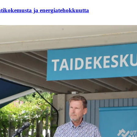
ntikokemusta ja energiatehokkuutta