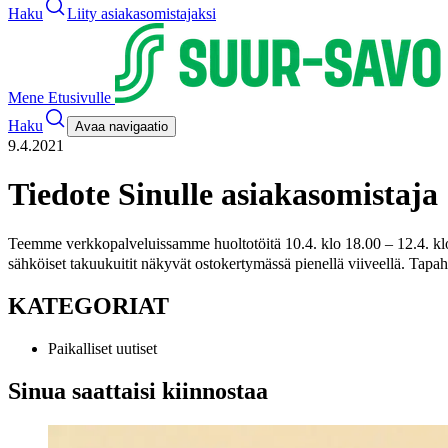
Haku
Liity asiakasomistajaksi
Mene Etusivulle
Haku
Avaa navigaatio
9.4.2021
Tiedote Sinulle asiakasomistaja
Teemme verkkopalveluissamme huoltotöitä 10.4. klo 18.00 – 12.4. klo 
sähköiset takuukuitit näkyvät ostokertymässä pienellä viiveellä. Tap
KATEGORIAT
Paikalliset uutiset
Sinua saattaisi kiinnostaa