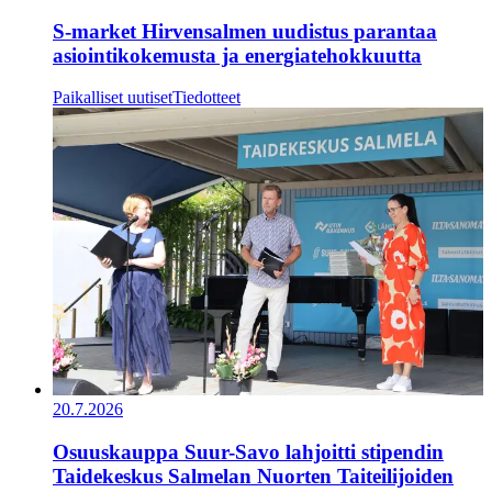
S-market Hirvensalmen uudistus parantaa
asiointikokemusta ja energiatehokkuutta
Paikalliset uutiset
Tiedotteet
20.7.2026
Osuuskauppa Suur-Savo lahjoitti stipendin
Taidekeskus Salmelan Nuorten Taiteilijoiden