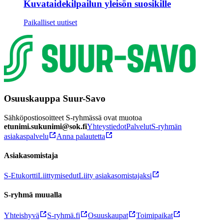
Kuvataidekilpailun yleisön suosikille
Paikalliset uutiset
Osuuskauppa Suur-Savo
Sähköpostiosoitteet S-ryhmässä ovat muotoa
etunimi.sukunimi@sok.fi
Yhteystiedot
Palvelut
S-ryhmän
asiakaspalvelu
Anna palautetta
Asiakasomistaja
S-Etukortti
Liittymisedut
Liity asiakasomistajaksi
S-ryhmä muualla
Yhteishyvä
S-ryhmä.fi
Osuuskaupat
Toimipaikat