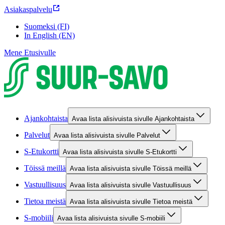
Asiakaspalvelu
Suomeksi (FI)
In English (EN)
Mene Etusivulle
Ajankohtaista
Avaa lista alisivuista sivulle Ajankohtaista
Palvelut
Avaa lista alisivuista sivulle Palvelut
S-Etukortti
Avaa lista alisivuista sivulle S-Etukortti
Töissä meillä
Avaa lista alisivuista sivulle Töissä meillä
Vastuullisuus
Avaa lista alisivuista sivulle Vastuullisuus
Tietoa meistä
Avaa lista alisivuista sivulle Tietoa meistä
S-mobiili
Avaa lista alisivuista sivulle S-mobiili