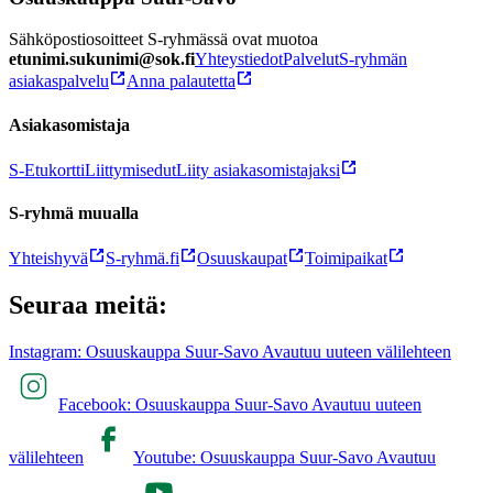
Sähköpostiosoitteet S-ryhmässä ovat muotoa
etunimi.sukunimi@sok.fi
Yhteystiedot
Palvelut
S-ryhmän
asiakaspalvelu
Anna palautetta
Asiakasomistaja
S-Etukortti
Liittymisedut
Liity asiakasomistajaksi
S-ryhmä muualla
Yhteishyvä
S-ryhmä.fi
Osuuskaupat
Toimipaikat
Seuraa meitä:
Instagram: Osuuskauppa Suur-Savo Avautuu uuteen välilehteen
Facebook: Osuuskauppa Suur-Savo Avautuu uuteen
välilehteen
Youtube: Osuuskauppa Suur-Savo Avautuu