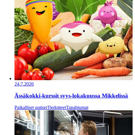
24.7.2026
Ässäkokki-kurssit syys-lokakuussa Mikkelissä
Paikalliset uutiset
Tiedotteet
Tapahtumat