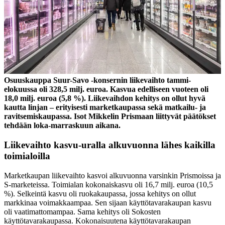
Osuuskauppa Suur-Savo -konsernin liikevaihto tammi-
elokuussa oli 328,5 milj. euroa. Kasvua edelliseen vuoteen oli
18,0 milj. euroa (5,8 %). Liikevaihdon kehitys on ollut hyvä
kautta linjan – erityisesti marketkaupassa sekä matkailu- ja
ravitsemiskaupassa. Isot Mikkelin Prismaan liittyvät päätökset
tehdään loka-marraskuun aikana.
Liikevaihto kasvu-uralla alkuvuonna lähes kaikilla
toimialoilla
Marketkaupan liikevaihto kasvoi alkuvuonna varsinkin Prismoissa ja
S-marketeissa. Toimialan kokonaiskasvu oli 16,7 milj. euroa (10,5
%). Selkeintä kasvu oli ruokakaupassa, jossa kehitys on ollut
markkinaa voimakkaampaa. Sen sijaan käyttötavarakaupan kasvu
oli vaatimattomampaa. Sama kehitys oli Sokosten
käyttötavarakaupassa. Kokonaisuutena käyttötavarakaupan