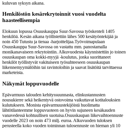
kuluvan syksyn aikana.
Henkilöstön kesärekrytoinnit vuosi vuodelta
haasteellisempia
Elokuun lopussa Osuuskauppa Suur-Savossa työskenteli 1405
henkilöä. Kesän aikana työllistettiin lähes 500 kesätyöntekijää ja
noin 450 Tutustu ja tienaa ‑harjoittelijaa.
Työvoimapulaan
Osuuskauppa Suur-Savossa on vastattu mm. panostamalla
monikanavaiseen rekrytointiin. Alkuvuodesta käynnistettiin jo toinen
osuuskaupan oma kokki-myyjä -koulutus, jonka suorittaneet
henkilöt työllistyvät vakituiseen työsuhteeseen osuuskaupan
liikennemyymälöihin tai ravintoloihin ja saavat lisätöitä tarvittaessa
marketeista.
Näkymät loppuvuodelle
Epävarmuus talouden kehityssuunnasta, elinkustannusten
nousukierre sekä heikentyvä ostovoima vaikuttavat kotitalouksien
kulutukseen. Monista epävarmuustekijöistä huolimatta
lähtötilanteemme loppuvuoteen on hyvin sujuneen kesäkauden
vanavedessä kohtuullisen suotuisa.
Osuuskaupan liikevaihtoennuste
vuodelle 2023 on noin 473 milj. euroa. Alkuvuoden tuloksen
perusteella koko vuoden toiminnan tulosennuste on hieman yli 10