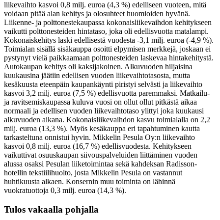
liikevaihto kasvoi 0,8 milj. euroa (4,3 %) edelliseen vuoteen, mitä
voidaan pitää alan kehitys ja olosuhteet huomioiden hyvänä.
Liikenne- ja polttonestekaupassa kokonaisliikevaihdon kehitykseen
vaikutti polttonesteiden hintataso, joka oli edellisvuotta matalampi.
Kokonaiskehitys laski edellisestä vuodesta -3,1 milj. euroa (-4,9 %).
Toimialan sisällä sisäkauppa osoitti elpymisen merkkejä, joskaan ei
pystynyt vielä paikkaamaan polttonesteiden laskevaa hintakehitystä.
Autokaupan kehitys oli kaksijakoinen. Alkuvuoden hiljaisina
kuukausina jäätiin edellisen vuoden liikevaihtotasosta, mutta
kesäkuusta eteenpäin kaupankäynti piristyi selvästi ja liikevaihto
kasvoi 3,2 milj. euroa (7,5 %) edellisvuotta paremmaksi. Matkailu-
ja ravitsemiskaupassa kuluva vuosi on ollut ollut pitkästä aikaa
normaali ja edellisen vuoden liikevaihtotaso ylittyi joka kuukausi
alkuvuoden aikana. Kokonaisliikevaihdon kasvu toimialalla on 2,2
milj. euroa (13,3 %). Myös kesäkauppa eri tapahtuminen kautta
tarkasteltuna onnistui hyvin. Mikkelin Pesula Oy:n liikevaihto
kasvoi 0,8 milj. euroa (16,7 %) edellisvuodesta. Kehitykseen
vaikuttivat osuuskaupan siivouspalveluiden liittäminen vuoden
alussa osaksi Pesulan liiketoimintaa sekä kahdeksan Radisson-
hotellin tekstiilihuolto, josta Mikkelin Pesula on vastannut
huhtikuusta alkaen. Konsernin muu toiminta on lähinnä
vuokratuottoja 0,3 milj. euroa (14,3 %).
Tulos vakaalla pohjalla