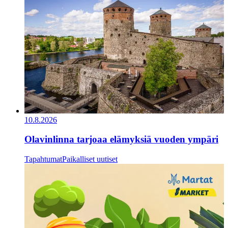
10.8.2026
Olavinlinna tarjoaa elämyksiä vuoden ympäri
Tapahtumat
Paikalliset uutiset