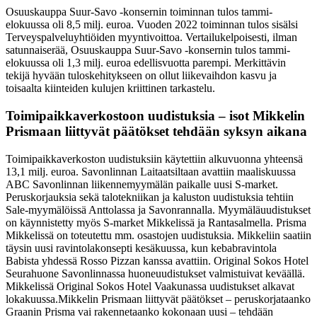
Osuuskauppa Suur-Savo -konsernin toiminnan tulos tammi-
elokuussa oli 8,5 milj. euroa. Vuoden 2022 toiminnan tulos sisälsi
Terveyspalveluyhtiöiden myyntivoittoa. Vertailukelpoisesti, ilman
satunnaiserää, Osuuskauppa Suur-Savo -konsernin tulos tammi-
elokuussa oli 1,3 milj. euroa edellisvuotta parempi. Merkittävin
tekijä hyvään tuloskehitykseen on ollut liikevaihdon kasvu ja
toisaalta kiinteiden kulujen kriittinen tarkastelu.
Toimipaikkaverkostoon uudistuksia – isot Mikkelin
Prismaan liittyvät päätökset tehdään syksyn aikana
Toimipaikkaverkoston uudistuksiin käytettiin alkuvuonna yhteensä
13,1 milj. euroa. Savonlinnan Laitaatsiltaan avattiin maaliskuussa
ABC Savonlinnan liikennemyymälän paikalle uusi S-market.
Peruskorjauksia sekä talotekniikan ja kaluston uudistuksia tehtiin
Sale-myymälöissä Anttolassa ja Savonrannalla. Myymäläuudistukset
on käynnistetty myös S-market Mikkelissä ja Rantasalmella. Prisma
Mikkelissä on toteutettu mm. osastojen uudistuksia. Mikkeliin saatiin
täysin uusi ravintolakonsepti kesäkuussa, kun kebabravintola
Babista yhdessä Rosso Pizzan kanssa avattiin. Original Sokos Hotel
Seurahuone Savonlinnassa huoneuudistukset valmistuivat keväällä.
Mikkelissä Original Sokos Hotel Vaakunassa uudistukset alkavat
lokakuussa.
Mikkelin Prismaan liittyvät päätökset – peruskorjataanko
Graanin Prisma vai rakennetaanko kokonaan uusi – tehdään