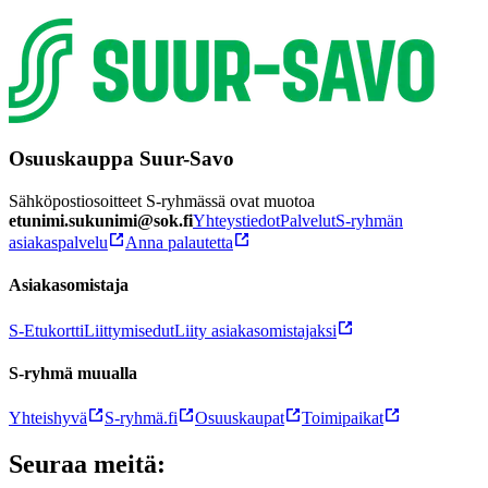
Osuuskauppa Suur-Savo
Sähköpostiosoitteet S-ryhmässä ovat muotoa
etunimi.sukunimi@sok.fi
Yhteystiedot
Palvelut
S-ryhmän
asiakaspalvelu
Anna palautetta
Asiakasomistaja
S-Etukortti
Liittymisedut
Liity asiakasomistajaksi
S-ryhmä muualla
Yhteishyvä
S-ryhmä.fi
Osuuskaupat
Toimipaikat
Seuraa meitä: