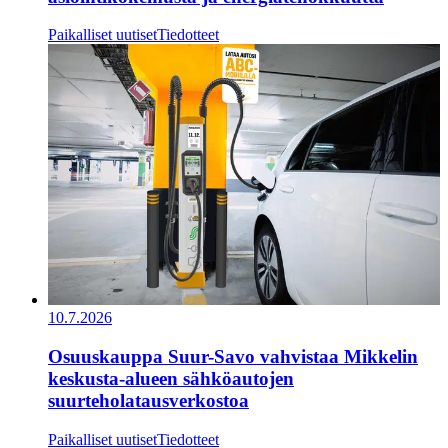
Paikalliset uutiset
Tiedotteet
10.7.2026
Osuuskauppa Suur-Savo vahvistaa Mikkelin
keskusta-alueen sähköautojen
suurteholatausverkostoa
Paikalliset uutiset
Tiedotteet