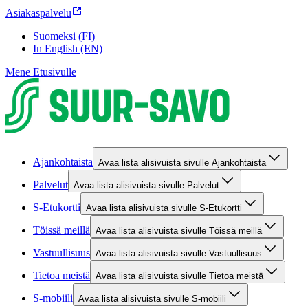
Asiakaspalvelu
Suomeksi (FI)
In English (EN)
Mene Etusivulle
Ajankohtaista
Avaa lista alisivuista sivulle Ajankohtaista
Palvelut
Avaa lista alisivuista sivulle Palvelut
S-Etukortti
Avaa lista alisivuista sivulle S-Etukortti
Töissä meillä
Avaa lista alisivuista sivulle Töissä meillä
Vastuullisuus
Avaa lista alisivuista sivulle Vastuullisuus
Tietoa meistä
Avaa lista alisivuista sivulle Tietoa meistä
S-mobiili
Avaa lista alisivuista sivulle S-mobiili