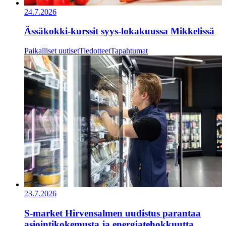
24.7.2026
Ässäkokki-kurssit syys-lokakuussa Mikkelissä
Paikalliset uutiset
Tiedotteet
Tapahtumat
23.7.2026
S-market Hirvensalmen uudistus parantaa
asiointikokemusta ja energiatehokkuutta