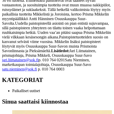
50 eri tuotetta. Esimerkiksi paistoleivät ovat saaneet hyvän
vastaanoton, ja suosituimpia tuotteita ovat muun muassa nakkipiilot,
ruissydämet ja suklaakeksit. Tällä hetkellä valikoimista löytyy myös
paikallisia tuotteita Mikkelistä ja Joroisista, kertoo Prisma Mikkelin
myyntipäällikkö Antti Hänninen Osuuskauppa Suur-
Savolta.
Uudella
paistopisteellä asiointi on pian entistä sujuvampaa,
sillä paistopisteen yhteyteen on tilattu toinen vaaka helpottamaan
ruuhkaisimpia hetkiä. Uuden vaa’an pitäisi saapua Prisma Mikkeliin
vielä vilkkaan kesäsesongin aikana.
Paistopistetuotteiden suosio on
kasvanut selvästi viime vuosina. Mikkelin lisäksi paistopisteet
löytyvät myös Osuuskauppa Suur-Savon muista Prismoista
Savonlinnasta ja Pieksämäeltä.
Lisätiedot:
Jari Liimatainen,
prismajohtaja, Prisma Mikkeli, Osuuskauppa Suur-Savo
jari.liimatainen@sok.fi
p. 010 764 0201
Satu Nieminen,
marketkaupan toimialajohtaja, Osuuskauppa Suur-Savo
satu.nieminen@sok.fi
p. 010 764 0003
KATEGORIAT
Paikalliset uutiset
Sinua saattaisi kiinnostaa