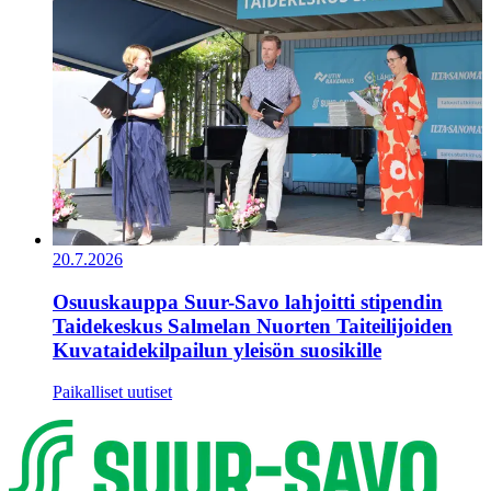
20.7.2026
Osuuskauppa Suur-Savo lahjoitti stipendin
Taidekeskus Salmelan Nuorten Taiteilijoiden
Kuvataidekilpailun yleisön suosikille
Paikalliset uutiset