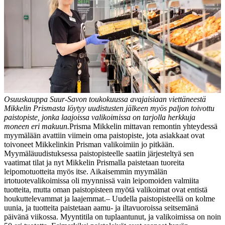
Osuuskauppa Suur-Savon toukokuussa avajaisiaan viettäneestä
Mikkelin Prismasta löytyy uudistusten jälkeen myös paljon toivottu
paistopiste, jonka laajoissa valikoimissa on tarjolla herkkuja
moneen eri makuun.
Prisma Mikkelin mittavan remontin yhteydessä
myymälään avattiin viimein oma paistopiste, jota asiakkaat ovat
toivoneet Mikkelinkin Prisman valikoimiin jo pitkään.
Myymäläuudistuksessa paistopisteelle saatiin järjesteltyä sen
vaatimat tilat ja nyt Mikkelin Prismalla paistetaan tuoreita
leipomotuotteita myös itse. Aikaisemmin myymälän
irtotuotevalikoimissa oli myynnissä vain leipomoiden valmiita
tuotteita, mutta oman paistopisteen myötä valikoimat ovat entistä
houkuttelevammat ja laajemmat.
– Uudella paistopisteellä on kolme
uunia, ja tuotteita paistetaan aamu- ja iltavuoroissa seitsemänä
päivänä viikossa. Myyntitila on tuplaantunut, ja valikoimissa on noin