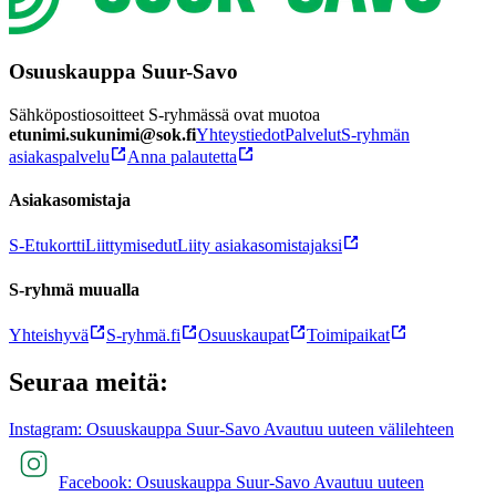
Osuuskauppa Suur-Savo
Sähköpostiosoitteet S-ryhmässä ovat muotoa
etunimi.sukunimi@sok.fi
Yhteystiedot
Palvelut
S-ryhmän
asiakaspalvelu
Anna palautetta
Asiakasomistaja
S-Etukortti
Liittymisedut
Liity asiakasomistajaksi
S-ryhmä muualla
Yhteishyvä
S-ryhmä.fi
Osuuskaupat
Toimipaikat
Seuraa meitä:
Instagram: Osuuskauppa Suur-Savo Avautuu uuteen välilehteen
Facebook: Osuuskauppa Suur-Savo Avautuu uuteen