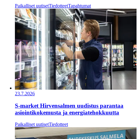
Paikalliset uutiset
Tiedotteet
Tapahtumat
23.7.2026
S-market Hirvensalmen uudistus parantaa
asiointikokemusta ja energiatehokkuutta
Paikalliset uutiset
Tiedotteet