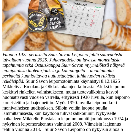
Vuonna 1925 perustettu Suur-Savon Leipomo juhlii satavuotista
taivaltaan vuonna 2025. Juhlavuodelle on luvassa monenlaisia
tapahtumia sekä Osuuskauppa Suur-Savon myymälöissä näkyviä
monipuolisia tuotetarjouksia ja kampanjoita – unohtamatta
perinteitä kunnioittavaa uutuustuotetta, juhlavuoden rukiista
reikäleipää.
Suur-Savon leipomotoiminta käynnistyi 8.12.1925
Mikkelissä Emolan- ja Olkkolankatujen kulmasta. Aluksi leipomo
keskittyi rinkelien valmistukseen, mutta tuotevalikoima kasvoi
huomattavasti vuosien varrella, erityisesti 1930-luvulla, kun leipomo
koneistettiin ja laajennettiin. Myös 1950-luvulla leipomo koki
monivaiheisen uudistuksen. Silloin voitiin luopua puulla
lämmittämisestä, kun käyttöön tulivat sähköuunit. Nykyiselle
paikalleen Mikkelin Pursialaan leipomo muutti joulukuussa 1974 ja
nykyinen leipomorakennus valmistui 2008. Viimeisin laajennus
tehtiin vuonna 2018.
– Suur-Savon Leipomo on nykyisin ainoa S-