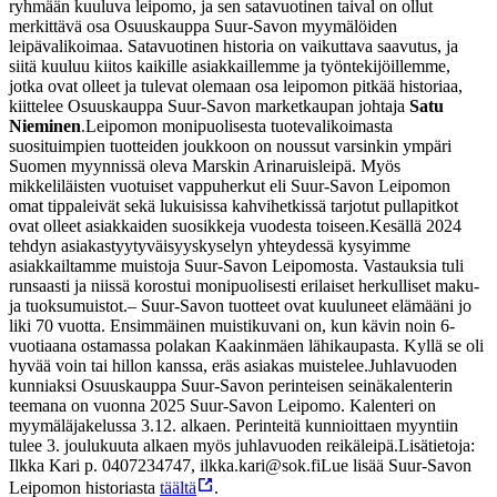
ryhmään kuuluva leipomo, ja sen satavuotinen taival on ollut
merkittävä osa Osuuskauppa Suur-Savon myymälöiden
leipävalikoimaa. Satavuotinen historia on vaikuttava saavutus, ja
siitä kuuluu kiitos kaikille asiakkaillemme ja työntekijöillemme,
jotka ovat olleet ja tulevat olemaan osa leipomon pitkää historiaa,
kiittelee Osuuskauppa Suur-Savon marketkaupan johtaja
Satu
Nieminen
.
Leipomon monipuolisesta tuotevalikoimasta
suosituimpien tuotteiden joukkoon on noussut varsinkin ympäri
Suomen myynnissä oleva Marskin Arinaruisleipä. Myös
mikkeliläisten vuotuiset vappuherkut eli Suur-Savon Leipomon
omat tippaleivät sekä lukuisissa kahvihetkissä tarjotut pullapitkot
ovat olleet asiakkaiden suosikkeja vuodesta toiseen.
Kesällä 2024
tehdyn asiakastyytyväisyyskyselyn yhteydessä kysyimme
asiakkailtamme muistoja Suur-Savon Leipomosta. Vastauksia tuli
runsaasti ja niissä korostui monipuolisesti erilaiset herkulliset maku-
ja tuoksumuistot.
– Suur-Savon tuotteet ovat kuuluneet elämääni jo
liki 70 vuotta. Ensimmäinen muistikuvani on, kun kävin noin 6-
vuotiaana ostamassa polakan Kaakinmäen lähikaupasta. Kyllä se oli
hyvää voin tai hillon kanssa, eräs asiakas muistelee.
Juhlavuoden
kunniaksi Osuuskauppa Suur-Savon perinteisen seinäkalenterin
teemana on vuonna 2025 Suur-Savon Leipomo. Kalenteri on
myymäläjakelussa 3.12. alkaen. Perinteitä kunnioittaen myyntiin
tulee 3. joulukuuta alkaen myös juhlavuoden reikäleipä.
Lisätietoja:
Ilkka Kari p. 0407234747, ilkka.kari@sok.fi
Lue lisää Suur-Savon
Leipomon historiasta
täältä
.