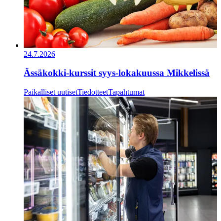
24.7.2026
Ässäkokki-kurssit syys-lokakuussa Mikkelissä
Paikalliset uutiset
Tiedotteet
Tapahtumat