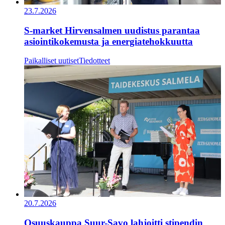
23.7.2026
S-market Hirvensalmen uudistus parantaa
asiointikokemusta ja energiatehokkuutta
Paikalliset uutiset
Tiedotteet
20.7.2026
Osuuskauppa Suur-Savo lahjoitti stipendin