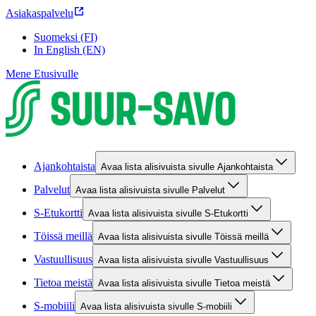
Asiakaspalvelu
Suomeksi (FI)
In English (EN)
Mene Etusivulle
Ajankohtaista
Avaa lista alisivuista sivulle Ajankohtaista
Palvelut
Avaa lista alisivuista sivulle Palvelut
S-Etukortti
Avaa lista alisivuista sivulle S-Etukortti
Töissä meillä
Avaa lista alisivuista sivulle Töissä meillä
Vastuullisuus
Avaa lista alisivuista sivulle Vastuullisuus
Tietoa meistä
Avaa lista alisivuista sivulle Tietoa meistä
S-mobiili
Avaa lista alisivuista sivulle S-mobiili