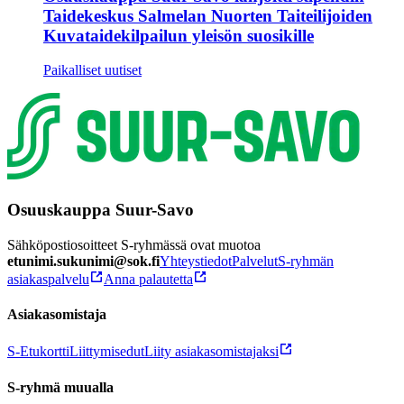
Taidekeskus Salmelan Nuorten Taiteilijoiden
Kuvataidekilpailun yleisön suosikille
Paikalliset uutiset
Osuuskauppa Suur-Savo
Sähköpostiosoitteet S-ryhmässä ovat muotoa
etunimi.sukunimi@sok.fi
Yhteystiedot
Palvelut
S-ryhmän
asiakaspalvelu
Anna palautetta
Asiakasomistaja
S-Etukortti
Liittymisedut
Liity asiakasomistajaksi
S-ryhmä muualla