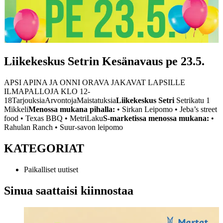
Liikekeskus Setrin Kesänavaus pe 23.5.
APSI APINA JA ONNI ORAVA JAKAVAT LAPSILLE
ILMAPALLOJA KLO 12-
18
Tarjouksia
Arvontoja
Maistatuksia
Liikekeskus Setri
Setrikatu 1
Mikkeli
Menossa mukana pihalla:
• Sirkan Leipomo
• Jeba’s street
food
• Texas BBQ
• MetriLaku
S-marketissa menossa mukana:
•
Rahulan Ranch
• Suur-savon leipomo
KATEGORIAT
Paikalliset uutiset
Sinua saattaisi kiinnostaa