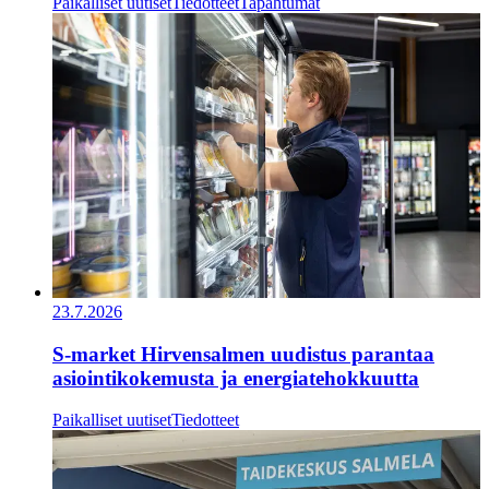
Paikalliset uutiset
Tiedotteet
Tapahtumat
23.7.2026
S-market Hirvensalmen uudistus parantaa
asiointikokemusta ja energiatehokkuutta
Paikalliset uutiset
Tiedotteet