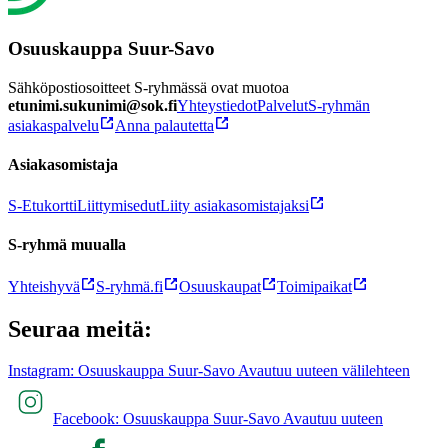
Osuuskauppa Suur-Savo
Sähköpostiosoitteet S-ryhmässä ovat muotoa
etunimi.sukunimi@sok.fi
Yhteystiedot
Palvelut
S-ryhmän
asiakaspalvelu
Anna palautetta
Asiakasomistaja
S-Etukortti
Liittymisedut
Liity asiakasomistajaksi
S-ryhmä muualla
Yhteishyvä
S-ryhmä.fi
Osuuskaupat
Toimipaikat
Seuraa meitä:
Instagram: Osuuskauppa Suur-Savo Avautuu uuteen välilehteen
Facebook: Osuuskauppa Suur-Savo Avautuu uuteen