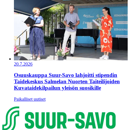
20.7.2026
Osuuskauppa Suur-Savo lahjoitti stipendin
Taidekeskus Salmelan Nuorten Taiteilijoiden
Kuvataidekilpailun yleisön suosikille
Paikalliset uutiset