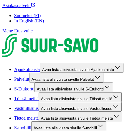
Asiakaspalvelu
Suomeksi (FI)
In English (EN)
Mene Etusivulle
Ajankohtaista
Avaa lista alisivuista sivulle Ajankohtaista
Palvelut
Avaa lista alisivuista sivulle Palvelut
S-Etukortti
Avaa lista alisivuista sivulle S-Etukortti
Töissä meillä
Avaa lista alisivuista sivulle Töissä meillä
Vastuullisuus
Avaa lista alisivuista sivulle Vastuullisuus
Tietoa meistä
Avaa lista alisivuista sivulle Tietoa meistä
S-mobiili
Avaa lista alisivuista sivulle S-mobiili