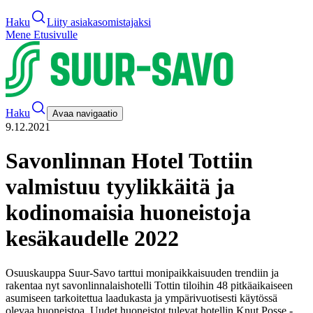
Haku
Liity asiakasomistajaksi
Mene Etusivulle
Haku
Avaa navigaatio
9.12.2021
Savonlinnan Hotel Tottiin
valmistuu tyylikkäitä ja
kodinomaisia huoneistoja
kesäkaudelle 2022
Osuuskauppa Suur-Savo tarttui monipaikkaisuuden trendiin ja
rakentaa nyt savonlinnalaishotelli Tottin tiloihin 48 pitkäaikaiseen
asumiseen tarkoitettua laadukasta ja ympärivuotisesti käytössä
olevaa huoneistoa. Uudet huoneistot tulevat hotellin Knut Posse -