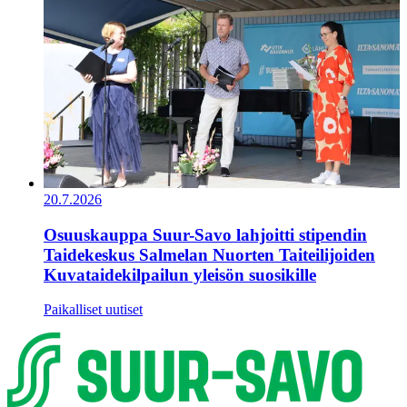
20.7.2026
Osuuskauppa Suur-Savo lahjoitti stipendin
Taidekeskus Salmelan Nuorten Taiteilijoiden
Kuvataidekilpailun yleisön suosikille
Paikalliset uutiset