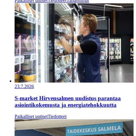
Paikalliset uutiset
Tiedotteet
Tapahtumat
23.7.2026
S-market Hirvensalmen uudistus parantaa
asiointikokemusta ja energiatehokkuutta
Paikalliset uutiset
Tiedotteet