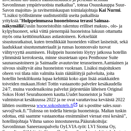
Savonlinnan ympärivuotista matkailua”, toteaa Osuuskauppa Suur-
Savon majoitus- ja ravitsemiskaupan toimialajohtaja
Kai Nurmi
.
”Lisäksi työllistämme uudistustöillä useita paikallisia
yrityksiä.”
Hulppeimmassa huoneistossa terassi Saimaa-
näkymällä
Uusiin huoneistoihin rakentuu erilliset makuu-, olo- ja
kylpyhuoneet, sekä viittä pienempää huoneistoa lukuun ottamatta
myös oma keittiönurkkaus astiastoineen. Kekseliäät
sisustusratkaisut, kuten trendikkäät huoneiden väliset lasiseinät, sekä
laadukkaat sisustusmateriaalit ja runsas luonnonvalo tuovat
viihtyvyyttä asumiseen. Hulppein huoneisto löytyy jatkossa hotellin
ylimmästä kerroksesta, minne sisustetaan upea Penthouse Suite
saunaosastoineen ja Saimaalle avautuvine terasseineen.
Aamiainen ja
siivous sisältyvät aina huoneiston vuokraan. Lisäksi majoituksen
oheen voi tilata niin valmiita kuin räätälöityjä palveluita, joita
hotellin henkilökunta lupaa kehittää koko ajan lisää asiakkaiden
toiveiden mukaan.
Hotel Tottin vastaanotto palvelee kesäkaudella
24/7, muina vuodenaikoina palvelut järjestetään läheisen Original
Sokos Hotel Seurahuoneen kautta.
Uudet huoneistot ja Suite
valmistuvat kesäkuussa 2022 ja ne ovat varattavissa keväästä 2022
lähtien osoitteessa
www.sokoshotels.fi
tai s-postitse sales.suur-
savo@sok.fi.
”Tulossa on todella hienoja huoneistoja. Maltan tuskin
odottaa, että saamme vastaanottaa ensimmäiset vieraat ensi kesänä”,
hotellinjohtaja Vihma sanoo innostuneena.
Pääurakoitsija:
Savonlinnan Saneerauspalvelu Oy
LVIA-työt: LVI Sioma Oy,