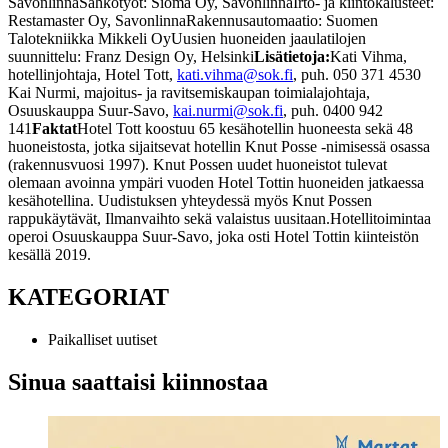
Savonlinna
Sähkötyöt: Sioma Oy, Savonlinna
Irto- ja kiintokalusteet:
Restamaster Oy, Savonlinna
Rakennusautomaatio: Suomen
Talotekniikka Mikkeli Oy
Uusien huoneiden ja
aulatilojen
suunnittelu: Franz Design Oy, Helsinki
Lisätietoja:
Kati Vihma,
hotellinjohtaja, Hotel Tott,
kati.vihma@sok.fi
, puh. 050 371 4530
Kai Nurmi, majoitus- ja ravitsemiskaupan toimialajohtaja,
Osuuskauppa Suur-Savo,
kai.nurmi@sok.fi
, puh. 0400 942
141
Faktat
Hotel Tott koostuu 65 kesähotellin huoneesta sekä 48
huoneistosta, jotka sijaitsevat hotellin Knut Posse -nimisessä osassa
(rakennusvuosi 1997). Knut Possen uudet huoneistot tulevat
olemaan avoinna ympäri vuoden Hotel Tottin huoneiden jatkaessa
kesähotellina. Uudistuksen yhteydessä myös Knut Possen
rappukäytävät, Ilmanvaihto sekä valaistus uusitaan.
Hotellitoimintaa
operoi Osuuskauppa Suur-Savo, joka osti Hotel Tottin kiinteistön
kesällä 2019.
KATEGORIAT
Paikalliset uutiset
Sinua saattaisi kiinnostaa