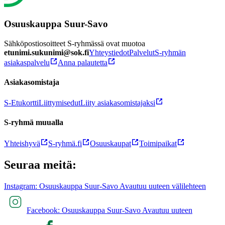
Osuuskauppa Suur-Savo
Sähköpostiosoitteet S-ryhmässä ovat muotoa
etunimi.sukunimi@sok.fi
Yhteystiedot
Palvelut
S-ryhmän
asiakaspalvelu
Anna palautetta
Asiakasomistaja
S-Etukortti
Liittymisedut
Liity asiakasomistajaksi
S-ryhmä muualla
Yhteishyvä
S-ryhmä.fi
Osuuskaupat
Toimipaikat
Seuraa meitä:
Instagram: Osuuskauppa Suur-Savo Avautuu uuteen välilehteen
Facebook: Osuuskauppa Suur-Savo Avautuu uuteen