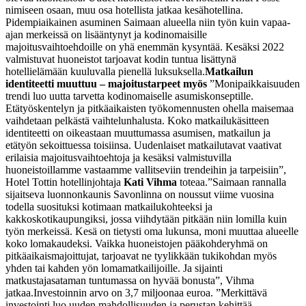
nimiseen osaan, muu osa hotellista jatkaa kesähotellina.
Pidempiaikainen asuminen Saimaan alueella niin työn kuin vapaa-
ajan merkeissä on lisääntynyt ja kodinomaisille
majoitusvaihtoehdoille on yhä enemmän kysyntää. Kesäksi 2022
valmistuvat huoneistot tarjoavat kodin tuntua lisättynä
hotellielämään kuuluvalla pienellä luksuksella.
Matkailun
identiteetti muuttuu – majoitustarpeet myös
”Monipaikkaisuuden
trendi luo uutta tarvetta kodinomaiselle asumiskonseptille.
Etätyöskentelyn ja pitkäaikaisten työkomennusten ohella maisemaa
vaihdetaan pelkästä vaihtelunhalusta. Koko matkailukäsitteen
identiteetti on oikeastaan muuttumassa asumisen, matkailun ja
etätyön sekoittuessa toisiinsa. Uudenlaiset matkailutavat vaativat
erilaisia majoitusvaihtoehtoja ja kesäksi valmistuvilla
huoneistoillamme vastaamme vallitseviin trendeihin ja tarpeisiin”,
Hotel Tottin hotellinjohtaja
Kati Vihma
toteaa.
”Saimaan rannalla
sijaitseva luonnonkaunis Savonlinna on noussut viime vuosina
todella suosituksi kotimaan matkailukohteeksi ja
kakkoskotikaupungiksi, jossa viihdytään pitkään niin lomilla kuin
työn merkeissä. Kesä on tietysti oma lukunsa, moni muuttaa alueelle
koko lomakaudeksi. Vaikka huoneistojen pääkohderyhmä on
pitkäaikaismajoittujat, tarjoavat ne tyylikkään tukikohdan myös
yhden tai kahden yön lomamatkailijoille. Ja sijainti
matkustajasataman tuntumassa on hyvää bonusta”, Vihma
jatkaa.
Investoinnin arvo on 3,7 miljoonaa euroa. ”Merkittävä
investointi luo uuden mahdollisuuden ja perustan kehittää