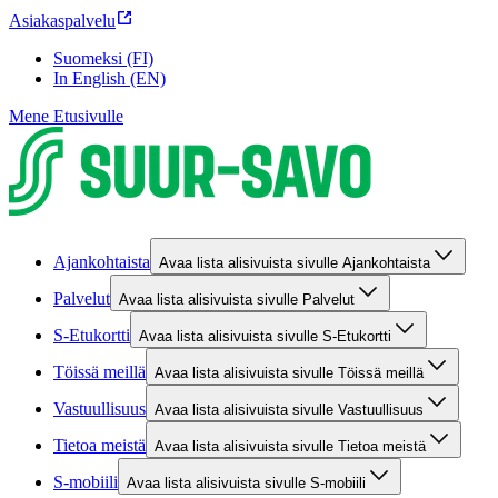
Asiakaspalvelu
Suomeksi (FI)
In English (EN)
Mene Etusivulle
Ajankohtaista
Avaa lista alisivuista sivulle Ajankohtaista
Palvelut
Avaa lista alisivuista sivulle Palvelut
S-Etukortti
Avaa lista alisivuista sivulle S-Etukortti
Töissä meillä
Avaa lista alisivuista sivulle Töissä meillä
Vastuullisuus
Avaa lista alisivuista sivulle Vastuullisuus
Tietoa meistä
Avaa lista alisivuista sivulle Tietoa meistä
S-mobiili
Avaa lista alisivuista sivulle S-mobiili