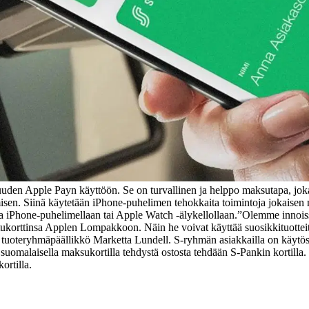
uuden Apple Payn käyttöön. Se on turvallinen ja helppo maksutapa, joka
amisen. Siinä käytetään iPhone-puhelimen tehokkaita toimintoja jokaise
 iPhone-puhelimellaan tai Apple Watch -älykellollaan.
”Olemme innoissa
tukorttinsa Applen Lompakkoon. Näin he voivat käyttää suosikkituotteit
 tuoteryhmäpäällikkö Marketta Lundell.
S-ryhmän asiakkailla on käytöss
suomalaisella maksukortilla tehdystä ostosta tehdään S-Pankin kortil
ortilla.