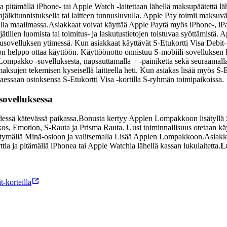
ja pitämällä iPhone- tai Apple Watch -laitettaan lähellä maksupäätettä
lkitunnistuksella tai laitteen tunnusluvulla. Apple Pay toimii maksuväl
alla maailmassa.
Asiakkaat voivat käyttää Apple Paytä myös iPhone-, iPa
ttäjätilien luomista tai toimitus- ja laskutustietojen toistuvaa syöttämis
ovelluksen ytimessä. Kun asiakkaat käyttävät S-Etukortti Visa Debit- ta
n helppo ottaa käyttöön. Käyttöönotto onnistuu S-mobiili-sovelluksen 
ompakko -sovelluksesta, napsauttamalla + -painiketta sekä seuraamalla n
-maksujen tekemisen kyseisellä laitteella heti. Kun asiakas lisää myös
ssaan ostoksensa S-Etukortti Visa -kortilla S-ryhmän toimipaikoissa.
ovelluksessa
dessä kätevässä paikassa.
Bonusta kertyy Applen Lompakkoon lisätyllä S-
 Emotion, S-Rauta ja Prisma Rauta. Uusi toiminnallisuus otetaan käyt
rtymällä Minä-osioon ja valitsemalla Lisää Applen Lompakkoon.
Asiakk
tia ja pitämällä iPhonea tai Apple Watchia lähellä kassan lukulaitetta.
L
-korteilla