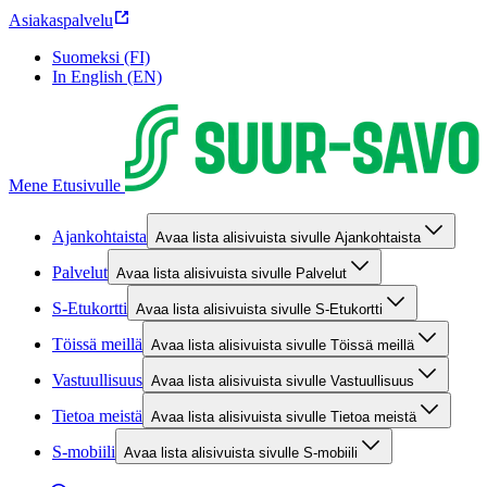
Asiakaspalvelu
Suomeksi (FI)
In English (EN)
Mene Etusivulle
Ajankohtaista
Avaa lista alisivuista sivulle Ajankohtaista
Palvelut
Avaa lista alisivuista sivulle Palvelut
S-Etukortti
Avaa lista alisivuista sivulle S-Etukortti
Töissä meillä
Avaa lista alisivuista sivulle Töissä meillä
Vastuullisuus
Avaa lista alisivuista sivulle Vastuullisuus
Tietoa meistä
Avaa lista alisivuista sivulle Tietoa meistä
S-mobiili
Avaa lista alisivuista sivulle S-mobiili