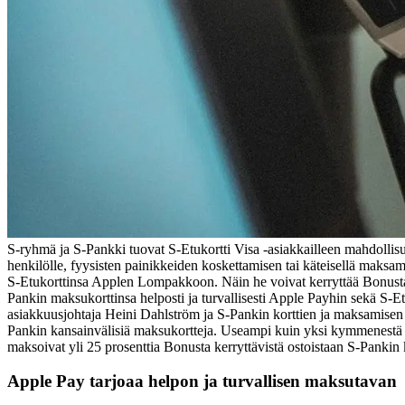
S-ryhmä ja S-Pankki tuovat S-Etukortti Visa -asiakkailleen mahdollis
henkilölle, fyysisten painikkeiden koskettamisen tai käteisellä maks
S-Etukorttinsa Applen Lompakkoon. Näin he voivat kerryttää Bonusta
Pankin maksukorttinsa helposti ja turvallisesti Apple Payhin sekä S-E
asiakkuusjohtaja Heini Dahlström ja S-Pankin korttien ja maksamisen
Pankin kansainvälisiä maksukortteja. Useampi kuin yksi kymmenestä 
maksoivat yli 25 prosenttia Bonusta kerryttävistä ostoistaan S-Pankin k
Apple Pay tarjoaa helpon ja turvallisen maksutavan