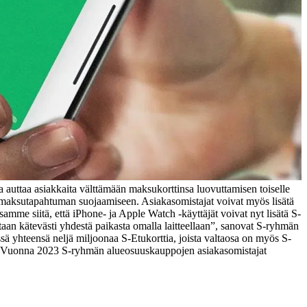
 auttaa asiakkaita välttämään maksukorttinsa luovuttamisen toiselle
n maksutapahtuman suojaamiseen. Asiakasomistajat voivat myös lisätä
mme siitä, että iPhone- ja Apple Watch -käyttäjät voivat nyt lisätä S-
aan kätevästi yhdestä paikasta omalla laitteellaan”, sanovat S-ryhmän
ä yhteensä neljä miljoonaa S-Etukorttia, joista valtaosa on myös S-
la. Vuonna 2023 S-ryhmän alueosuuskauppojen asiakasomistajat