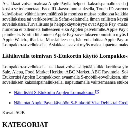
Asiakkaat voivat maksaa Apple Paylla helposti kaksoispainalluksella 
koska se todennetaan Face ID -kasvotunnistuksella, Touch ID -sormenjä
kahviloissa, vähittäismyymälöissä ja monissa muissa paikoissa kaikki
sovelluksissa tai verkkosivuilla Safari-selaimella ilman erillisten käy
sovelluksissa.
Turvallisuus ja helppokäyttöisyys ovat Apple Pay -maksus
numeroa ei tallenneta laitteeseen eikä Applen palvelimille.
Apple Pay o
painiketta. Kortin liittäminen Apple Pay-sovellukseen onnistuu myös L
Apple Watch-, iPad- tai Mac-laitteeseen, hän voi aloittaa Apple Pay 
Lompakko-sovelluksella. Asiakkaat saavat myös maksutapaetua maksae
Lähiluvulla toimivan S-Etukortin käyttö Lompakko-s
Lompakko-sovelluksella asiakkaat voivat säilyttää kaikki korttinsa yh
Sale, Alepa, Food Market Herkku, ABC Market, ABC Ravintola, Sokos,
Etukorttisi Applen Lompakkoon avaamalla S-mobiili-sovelluksen, sii
sovelluksen kaksoispainalluksella, napauttamalla valitsemaansa etukort
Näin lisäät S-Etukortin Applen Lompakkoon
Näin otat Apple Payn käyttöön S-Etukortti Visa Debit- tai Credit
Kuvat: SOK
KATEGORIAT