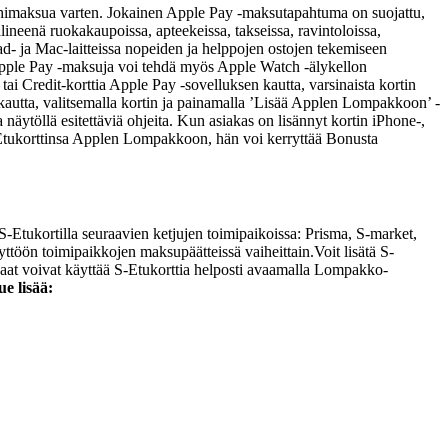
 lähimaksua varten. Jokainen Apple Pay -maksutapahtuma on suojattu,
ineenä ruokakaupoissa, apteekeissa, takseissa, ravintoloissa,
d- ja Mac-laitteissa nopeiden ja helppojen ostojen tekemiseen
tä. Apple Pay -maksuja voi tehdä myös Apple Watch -älykellon
i Credit-korttia Apple Pay -sovelluksen kautta, varsinaista kortin
kautta, valitsemalla kortin ja painamalla ’Lisää Applen Lompakkoon’ -
äytöllä esitettäviä ohjeita. Kun asiakas on lisännyt kortin iPhone-,
 S-Etukorttinsa Applen Lompakkoon, hän voi kerryttää Bonusta
Etukortilla seuraavien ketjujen toimipaikoissa: Prisma, S-market,
töön toimipaikkojen maksupäätteissä vaiheittain.
Voit lisätä S-
aat voivat käyttää S-Etukorttia helposti avaamalla Lompakko-
ue lisää: