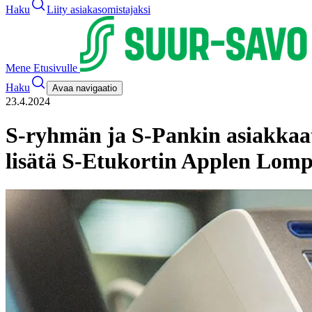
Haku
Liity asiakasomistajaksi
Mene Etusivulle
Haku
Avaa navigaatio
23.4.2024
S-ryhmän ja S-Pankin asiakkaat 
lisätä S-Etukortin Applen Lom