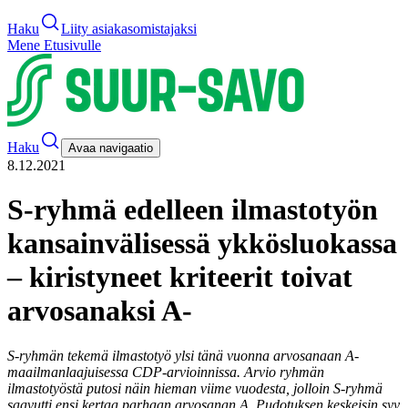
Haku
Liity asiakasomistajaksi
Mene Etusivulle
Haku
Avaa navigaatio
8.12.2021
S-ryhmä edelleen ilmastotyön
kansainvälisessä ykkösluokassa
– kiristyneet kriteerit toivat
arvosanaksi A-
S-ryhmän tekemä ilmastotyö ylsi tänä vuonna arvosanaan A-
maailmanlaajuisessa CDP-arvioinnissa. Arvio ryhmän
ilmastotyöstä putosi näin hieman viime vuodesta, jolloin S-ryhmä
saavutti ensi kertaa parhaan arvosanan A. Pudotuksen keskeisin syy