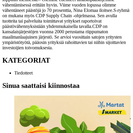
vähentämisessä erittäin hyvin. Viime vuoden lopussa olimme
vähentäneet päästöjä jo 70 prosenttia, Nina Elomaa iloitsee.
S-ryhmä
on mukana myös CDP Supply Chain -ohjelmassa. Sen avulla
tuotteita tai palveluita toimittavat yritykset raportoivat
päästövähennyksistään yhdenmukaisella tavalla.
CDP on
kansalaisjärjestöjen vuonna 2000 perustama riippumaton
maailmanlaajuinen järjestö. Se arvioi vuosittain satojen yritysten
ympäristötyötä, pääosin yrityksiä rahoittavien tai niihin sijoittavien
investoijien toivomuksesta.
KATEGORIAT
Tiedotteet
Sinua saattaisi kiinnostaa