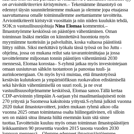
on arviointikriteerien kiristyminen.
– Tekemämme ilmastotyö on
edennyt täysin suunnitelmiemme mukaan ja olemme jopa etuajassa
saavuttamassa omalle toiminnallemme asettamiamme tavoitteita.
Arviointikriteerit kiristyvät vuosittain ja niin niiden kuulukin tehdä,
SOK:n vastuullisuusjohtaja
Nina Elomaa
kommentoi.
–
Ilmastotyömme keskiössä on päästöjen vähentäminen. Oman
toiminnan lisäksi meidän on kiinnitettävä huomiota myös
myymiimme tuotteisiin ja palveluihin, koska valtaosa päästöistä
liittyy niihin. Siksi merkittävä työkalu tässä työssä on Iso Juttu -
ohjelma, jossa on mukana reilut sata tavarantoimittajaa ja jossa
tavoittelemme miljoonan tonnin päästöjen vähentämistä 2030
mennessä, Elomaa korostaa
– S-ryhmä jatkaa myös investointejaan
omaan uusiutuvan sähkön tuotantoon ja panostaa tuuli- ja
aurinkoenergiaan. On myös hyvä muistaa, että ilmastotyössä
kestävän kulutuksen ja ympäristöfiksun ruokavalion edistämisellä
sekä hävikin vähentämisellä on suuri rooli, ja ne ovat
vastuullisuusohjelmamme keskiössä, Elomaa sanoo.
Tällä kertaa
CDP-arvioinnin ylimpään A-sarjaan ylsi maailmanlaajuisesti noin
270 yritystä ja Suomessa kaksitoista yritystä.
S-ryhmä julkisti vuonna
2020 tiukat ilmastotavoitteet, joiden mukaan ryhmä aikoo olla
vuonna 2025 oman toimintansa osalta hiilinegatiivinen, eli silloin
sen on määrä sitoa ilmasta hiiltä enemmän kuin sitä sinne
tuottaa.
Tavoitteisiin kuuluu myös oman toiminnan ilmastopäästöjen
leikkaaminen 90 prosenttia vuoden 2015 tasosta vuoden 2030
loppuun mennessä.
– Olemme edenneet ilmastopäästöjemme