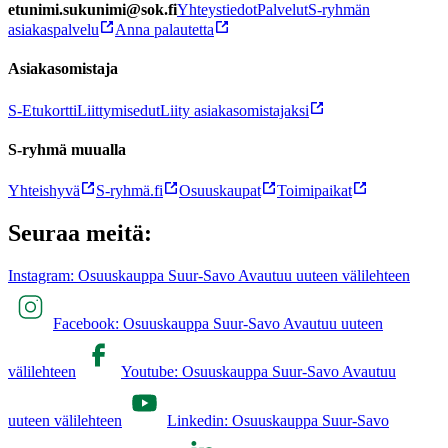
etunimi.sukunimi@sok.fi
Yhteystiedot
Palvelut
S-ryhmän
asiakaspalvelu
Anna palautetta
Asiakasomistaja
S-Etukortti
Liittymisedut
Liity asiakasomistajaksi
S-ryhmä muualla
Yhteishyvä
S-ryhmä.fi
Osuuskaupat
Toimipaikat
Seuraa meitä:
Instagram: Osuuskauppa Suur-Savo Avautuu uuteen välilehteen
Facebook: Osuuskauppa Suur-Savo Avautuu uuteen
välilehteen
Youtube: Osuuskauppa Suur-Savo Avautuu
uuteen välilehteen
Linkedin: Osuuskauppa Suur-Savo