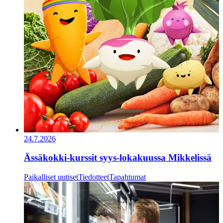
24.7.2026
Ässäkokki-kurssit syys-lokakuussa Mikkelissä
Paikalliset uutiset
Tiedotteet
Tapahtumat