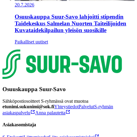
20.7.2026
Osuuskauppa Suur-Savo lahjoitti stipendin
Taidekeskus Salmelan Nuorten Taiteilijoiden
Kuvataidekilpailun yleisön suosikille
Paikalliset uutiset
Osuuskauppa Suur-Savo
Sähköpostiosoitteet S-ryhmässä ovat muotoa
etunimi.sukunimi@sok.fi
Yhteystiedot
Palvelut
S-ryhmän
asiakaspalvelu
Anna palautetta
Asiakasomistaja