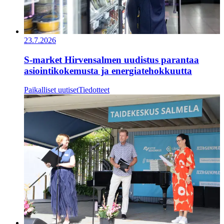
23.7.2026
S-market Hirvensalmen uudistus parantaa
asiointikokemusta ja energiatehokkuutta
Paikalliset uutiset
Tiedotteet