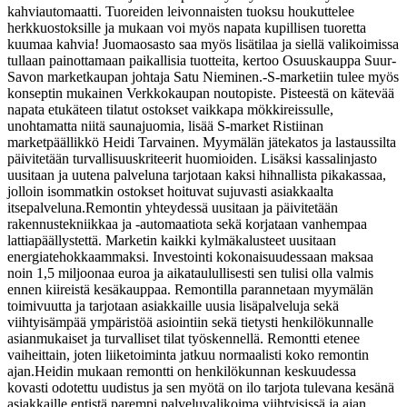
kahviautomaatti. Tuoreiden leivonnaisten tuoksu houkuttelee
herkkuostoksille ja mukaan voi myös napata kupillisen tuoretta
kuumaa kahvia! Juomaosasto saa myös lisätilaa ja siellä valikoimissa
tullaan painottamaan paikallisia tuotteita, kertoo Osuuskauppa Suur-
Savon marketkaupan johtaja Satu Nieminen.
-S-marketiin tulee myös
konseptin mukainen Verkkokaupan noutopiste. Pisteestä on kätevää
napata etukäteen tilatut ostokset vaikkapa mökkireissulle,
unohtamatta niitä saunajuomia, lisää S-market Ristiinan
marketpäällikkö Heidi Tarvainen. Myymälän jätekatos ja lastaussilta
päivitetään turvallisuuskriteerit huomioiden. Lisäksi kassalinjasto
uusitaan ja uutena palveluna tarjotaan kaksi hihnallista pikakassaa,
jolloin isommatkin ostokset hoituvat sujuvasti asiakkaalta
itsepalveluna.
Remontin yhteydessä uusitaan ja päivitetään
rakennustekniikkaa ja -automaatiota sekä korjataan vanhempaa
lattiapäällystettä. Marketin kaikki kylmäkalusteet uusitaan
energiatehokkaammaksi. Investointi kokonaisuudessaan maksaa
noin 1,5 miljoonaa euroa ja aikataulullisesti sen tulisi olla valmis
ennen kiireistä kesäkauppaa. Remontilla parannetaan myymälän
toimivuutta ja tarjotaan asiakkaille uusia lisäpalveluja sekä
viihtyisämpää ympäristöä asiointiin sekä tietysti henkilökunnalle
asianmukaiset ja turvalliset tilat työskennellä. Remontti etenee
vaiheittain, joten liiketoiminta jatkuu normaalisti koko remontin
ajan.
Heidin mukaan remontti on henkilökunnan keskuudessa
kovasti odotettu uudistus ja sen myötä on ilo tarjota tulevana kesänä
asiakkaille entistä parempi palveluvalikoima viihtyisissä ja ajan