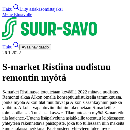
Haku
Liity asiakasomistajaksi
Mene Etusivulle
Haku
Avaa navigaatio
26.1.2022
S-market Ristiina uudistuu
remontin myötä
S-market Ristiinassa toteutetaan keväällä 2022 mittava uudistus.
Remontti alkaa Alkon omalla konseptiuudistuksella tammikuussa,
jonka myötä Alkon tilat muuttuvat ja Alkon sisäänkäynnin paikka
vaihtuu. Alkolta vapautuviin tiloihin rakennetaan S-marketille
toimistotilat sekä uusi asiakas-wc. Tilamuutosten myötä S-marketin
tila laajenee.
-Uutena lisäpalveluna asiakkaille toteutuu leipäosaston
yhteyteen rakennettava paistopiste, joka tuo tullessaan niin makeita
kuin suolaisia herkkuja. Paistopisteen yhteyteen tulee myös