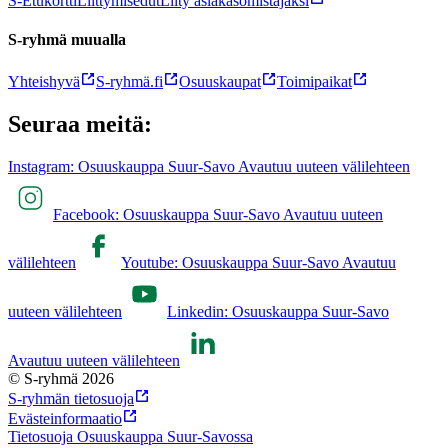
S-Etukortti
Liittymisedut
Liity asiakasomistajaksi
S-ryhmä muualla
Yhteishyvä
S-ryhmä.fi
Osuuskaupat
Toimipaikat
Seuraa meitä:
Instagram: Osuuskauppa Suur-Savo Avautuu uuteen välilehteen
Facebook: Osuuskauppa Suur-Savo Avautuu uuteen
välilehteen
Youtube: Osuuskauppa Suur-Savo Avautuu
uuteen välilehteen
Linkedin: Osuuskauppa Suur-Savo
Avautuu uuteen välilehteen
© S-ryhmä 2026
S-ryhmän tietosuoja
Evästeinformaatio
Tietosuoja Osuuskauppa Suur-Savossa