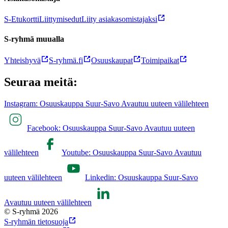
S-Etukortti
Liittymisedut
Liity asiakasomistajaksi
S-ryhmä muualla
Yhteishyvä
S-ryhmä.fi
Osuuskaupat
Toimipaikat
Seuraa meitä:
Instagram: Osuuskauppa Suur-Savo Avautuu uuteen välilehteen
Facebook: Osuuskauppa Suur-Savo Avautuu uuteen
välilehteen
Youtube: Osuuskauppa Suur-Savo Avautuu
uuteen välilehteen
Linkedin: Osuuskauppa Suur-Savo
Avautuu uuteen välilehteen
© S-ryhmä 2026
S-ryhmän tietosuoja