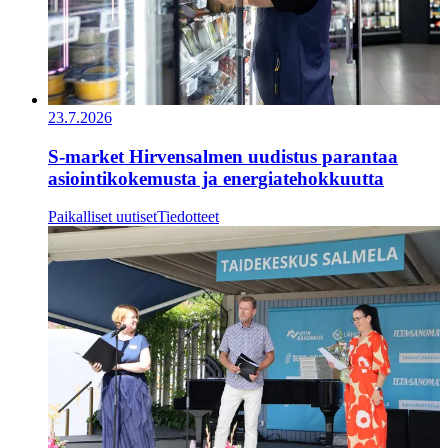
23.7.2026
S-market Hirvensalmen uudistus parantaa
asiointikokemusta ja energiatehokkuutta
Paikalliset uutiset
Tiedotteet