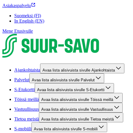
Asiakaspalvelu
Suomeksi (FI)
In English (EN)
Mene Etusivulle
Ajankohtaista
Avaa lista alisivuista sivulle Ajankohtaista
Palvelut
Avaa lista alisivuista sivulle Palvelut
S-Etukortti
Avaa lista alisivuista sivulle S-Etukortti
Töissä meillä
Avaa lista alisivuista sivulle Töissä meillä
Vastuullisuus
Avaa lista alisivuista sivulle Vastuullisuus
Tietoa meistä
Avaa lista alisivuista sivulle Tietoa meistä
S-mobiili
Avaa lista alisivuista sivulle S-mobiili