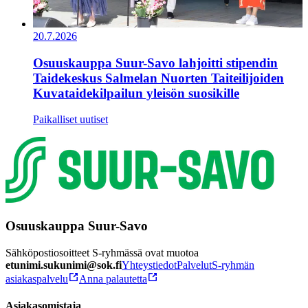
20.7.2026
Osuuskauppa Suur-Savo lahjoitti stipendin
Taidekeskus Salmelan Nuorten Taiteilijoiden
Kuvataidekilpailun yleisön suosikille
Paikalliset uutiset
Osuuskauppa Suur-Savo
Sähköpostiosoitteet S-ryhmässä ovat muotoa
etunimi.sukunimi@sok.fi
Yhteystiedot
Palvelut
S-ryhmän
asiakaspalvelu
Anna palautetta
Asiakasomistaja