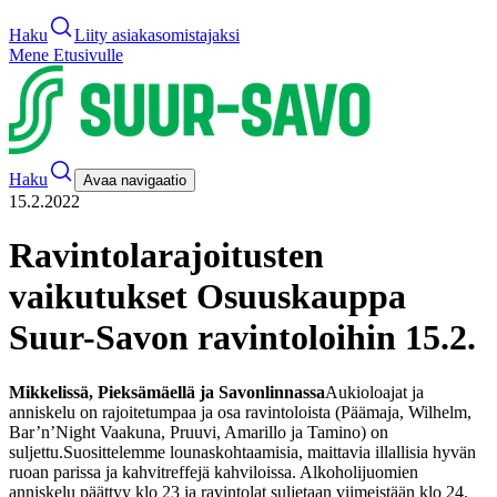
Haku
Liity asiakasomistajaksi
Mene Etusivulle
Haku
Avaa navigaatio
15.2.2022
Ravintolarajoitusten
vaikutukset Osuuskauppa
Suur-Savon ravintoloihin 15.2.
Mikkelissä, Pieksämäellä ja Savonlinnassa
Aukioloajat ja
anniskelu on rajoitetumpaa ja osa ravintoloista (Päämaja, Wilhelm,
Bar’n’Night Vaakuna, Pruuvi, Amarillo ja Tamino) on
suljettu.
Suosittelemme lounaskohtaamisia, maittavia illallisia hyvän
ruoan parissa ja kahvitreffejä kahviloissa. Alkoholijuomien
anniskelu päättyy klo 23 ja ravintolat suljetaan viimeistään klo 24.