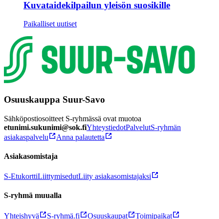
Kuvataidekilpailun yleisön suosikille
Paikalliset uutiset
Osuuskauppa Suur-Savo
Sähköpostiosoitteet S-ryhmässä ovat muotoa
etunimi.sukunimi@sok.fi
Yhteystiedot
Palvelut
S-ryhmän
asiakaspalvelu
Anna palautetta
Asiakasomistaja
S-Etukortti
Liittymisedut
Liity asiakasomistajaksi
S-ryhmä muualla
Yhteishyvä
S-ryhmä.fi
Osuuskaupat
Toimipaikat