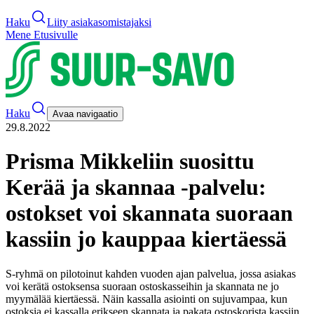
Haku
Liity asiakasomistajaksi
Mene Etusivulle
Haku
Avaa navigaatio
29.8.2022
Prisma Mikkeliin suosittu
Kerää ja skannaa -palvelu:
ostokset voi skannata suoraan
kassiin jo kauppaa kiertäessä
S-ryhmä on pilotoinut kahden vuoden ajan palvelua, jossa asiakas
voi kerätä ostoksensa suoraan ostoskasseihin ja skannata ne jo
myymälää kiertäessä. Näin kassalla asiointi on sujuvampaa, kun
ostoksia ei kassalla erikseen skannata ja pakata ostoskorista kassiin.