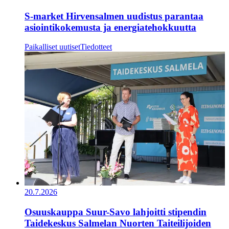
S-market Hirvensalmen uudistus parantaa
asiointikokemusta ja energiatehokkuutta
Paikalliset uutiset
Tiedotteet
20.7.2026
Osuuskauppa Suur-Savo lahjoitti stipendin
Taidekeskus Salmelan Nuorten Taiteilijoiden