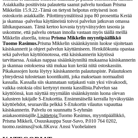
Asiakkailta positiivista palautetta saanut palvelu tuodaan Prisma
Mikkeliin 15.9.22.
-Tämä on tietysti helpotus erityisesti ison
ostoskorin asiakkaille. Pilottimyymälöissä jopa 80 prosenttia Kerää
ja skannaa -palvelua käyttäneistä toivoi palvelun jatkuvan omassa
lähikaupassaan. Tämä kertoo kovasta tyytyväisyyden tasosta ja
uskomme, että palvelu otetaan innolla vastaan myös täällä meillä
Mikkelin alueella, toteaa
Prisma Mikkelin myyntipäällikkö
Tuomo Rasimus.
Prisma Mikkelin sisäänkäynnin luokse sijoitetaan
käsiskannerit ja ohjeet palvelun käyttämiseen. Henkilökunta opastaa
sekä palvelun käyttöönotossa, että käsiskannerin käytössä
tarvittaessa. Asiakas nappaa sisäänkäynniltä mukaansa käsiskannerin
ja skannaa ostoksensa sitä mukaa kun kerää niitä ostoskassiin.
Pikakassojen luota löytyy käsiskannerin palautuspiste. Palautuksen
yhteydessä tulostetaan koontikuitti, joka maksetaan normaalisti
kassalla. Kassalla siis skannataan sutjakasti vain yksi viivakoodi,
vaikka ostoksia olisi kertynyt monta kassillista.
Palvelun saa
käyttöönsä, kun näyttää myymälän sisäänkäynnin luona olevan
kalusteen lukijalle S-Etukorttia. Ensimmäisellä kerralla hyväksytään
käyttöehdot, seuraavilla pelkkä S-Etukortin vilautus vapauttaa
käsiskannerin. Palvelu on suunnattu S-ryhmän
asiakasomistajille.
Lisätietoja:
Tuomo Rasimus, myyntipäällikkö,
Prisma Mikkeli, Osuuskauppa Suur-Savo,
P.010 764 0202,
tuomo.rasimus@sok.fi
Kuva: Anssi Vuohelainen