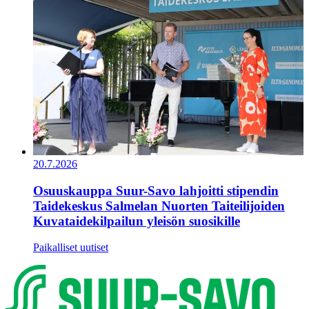
20.7.2026
Osuuskauppa Suur-Savo lahjoitti stipendin
Taidekeskus Salmelan Nuorten Taiteilijoiden
Kuvataidekilpailun yleisön suosikille
Paikalliset uutiset