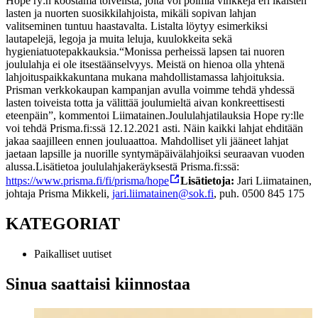
Hope ry:n koostama toivelista, jolta voi poimia vinkkejä eri ikäisten
lasten ja nuorten suosikkilahjoista, mikäli sopivan lahjan
valitseminen tuntuu haastavalta. Listalta löytyy esimerkiksi
lautapelejä, legoja ja muita leluja, kuulokkeita sekä
hygieniatuotepakkauksia.
“Monissa perheissä lapsen tai nuoren
joululahja ei ole itsestäänselvyys. Meistä on hienoa olla yhtenä
lahjoituspaikkakuntana mukana mahdollistamassa lahjoituksia.
Prisman verkkokaupan kampanjan avulla voimme tehdä yhdessä
lasten toiveista totta ja välittää joulumieltä aivan konkreettisesti
eteenpäin”, kommentoi Liimatainen.
Joululahjatilauksia Hope ry:lle
voi tehdä Prisma.fi:ssä 12.12.2021 asti. Näin kaikki lahjat ehditään
jakaa saajilleen ennen jouluaattoa. Mahdolliset yli jääneet lahjat
jaetaan lapsille ja nuorille syntymäpäivälahjoiksi seuraavan vuoden
alussa.
Lisätietoa joululahjakeräyksestä Prisma.fi:ssä:
https://www.prisma.fi/fi/prisma/hope
Lisätietoja:
Jari Liimatainen,
johtaja Prisma Mikkeli,
jari.liimatainen@sok.fi
, puh. 0500 845 175
KATEGORIAT
Paikalliset uutiset
Sinua saattaisi kiinnostaa