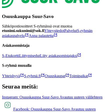
Osuuskauppa Suur-Savo
Sähköpostiosoitteet S-ryhmässä ovat muotoa
etunimi.sukunimi@sok.fi
Yhteystiedot
Palvelut
S-ryhmän
asiakaspalvelu
Anna palautetta
Asiakasomistaja
S-Etukortti
Liittymisedut
Liity asiakasomistajaksi
S-ryhmä muualla
Yhteishyvä
S-ryhmä.fi
Osuuskaupat
Toimipaikat
Seuraa meitä:
Instagram: Osuuskauppa Suur-Savo Avautuu uuteen välilehteen
Facebook: Osuuskauppa Suur-Savo Avautuu uuteen