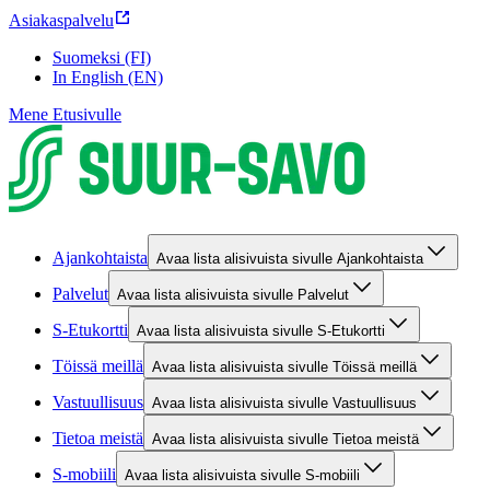
Asiakaspalvelu
Suomeksi (FI)
In English (EN)
Mene Etusivulle
Ajankohtaista
Avaa lista alisivuista sivulle Ajankohtaista
Palvelut
Avaa lista alisivuista sivulle Palvelut
S-Etukortti
Avaa lista alisivuista sivulle S-Etukortti
Töissä meillä
Avaa lista alisivuista sivulle Töissä meillä
Vastuullisuus
Avaa lista alisivuista sivulle Vastuullisuus
Tietoa meistä
Avaa lista alisivuista sivulle Tietoa meistä
S-mobiili
Avaa lista alisivuista sivulle S-mobiili