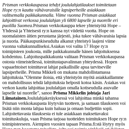
Prisman verkkokaupassa tehdyt joululahjatilaukset toimitetaan
Hope ry:n kautta vähävaraisille lapsiperheille asiakkaan
valitsemalla paikkakunnalla. Viime vuonna Prisman asiakkaat
lahjoittivat verkossa joululahjan yli 6800 lapselle ja nuorelle eri
puolilla Suomea.
Prisman verkkokauppa tekee yhteistyötä Hope –
Yhdessä ja Yhteisesti ry:n kanssa nyt viidettä vuotta. Hope on
suomalaisten äitien perustama järjestö, joka tukee vähävaraisia lapsia
ja nuoria. Pääkaupunkiseudulta alkanut yhteistyö laajeni viime
vuonna valtakunnalliseksi.
Asiakas voi valita 17 Hope ry:n
toimipisteen joukosta, mille paikkakunnalle hänen lahjoituksensa
kohdentuu. Lahjoituspaikkakunta valitaan Prisman verkkokaupassa
ostosta viimeistellessä, toimitustapavalinnan yhteydessä. Hopen
vapaaehtoiset toimittavat lahjat paikallisille apua tarvitseville
lapsiperheille. Prisma Mikkeli on mukana mahdollistamassa
lahjoituksia.
”Olemme iloisia, että yhteistyön myötä asiakkaillamme
on mahdollisuus tehdä lahjoituksia helposti kotoa käsin. Asiakas voi
verkon kautta lahjoittaa joululahjan omalla kotiseudulla asuvalle
lapselle tai nuorelle”, sanoo
Prisma Mikkelin johtaja Jari
Liimatainen.
Joululahjakeräyksessä voi lahjoittaa minkä tahansa
Prisman verkkokaupasta löytyvän tuotteen, ja samaan tilaukseen voi
lisätä niin monta lahjaa kuin haluaa ja omaan budjettiin sopii.
Lahjoitettavasta tilauksesta ei tule asiakkaan maksettavaksi
toimituskuluja, vaan Prisma tarjoaa tuotteiden toimituksen Hope ry:n
toimipisteeseen. Aiempien vuosien tapaan Prisma.fi:stä löytyy myös