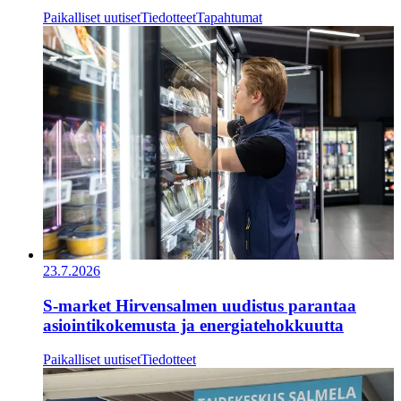
Paikalliset uutiset
Tiedotteet
Tapahtumat
23.7.2026
S-market Hirvensalmen uudistus parantaa
asiointikokemusta ja energiatehokkuutta
Paikalliset uutiset
Tiedotteet