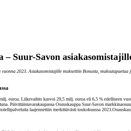
a – Suur-Savon asiakasomistajil
 vuonna 2023. Asiakasomistajille maksettiin Bonusta, maksutapaetua j
assa
j. euroa. Liikevaihto kasvoi 29,5 milj. euroa eli 6,5 % edelliseen vuo
rattuna. Päivittäistavarakaupassa Osuuskauppa Suur-Savon markkinaos
hotellipalveluita laajennettiin merkittävästi toukokuussa 2023.
Osuuskaup