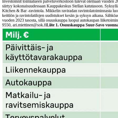
Investoinnit toimialueen palveluverkostoon tulevat olemaan vuoden 2
siirtyy kokonaisuudessaan Kauppakeskus Stellan katutasoon. Syksyllä 
Kitchen & Bar -ravintola. Mikkelin raviradan ravintolatoiminnasta 
keittiön ja ravintolatilojen uudistukset kesän ja syksyn aikana. Sähkö
vuoden 2023 tasosta, sillä osuuskauppa luopui autokaupan liiketoimi
9550, ari.miettinen@sok.fi
Liite 1. Osuuskauppa Suur-Savo vuonn