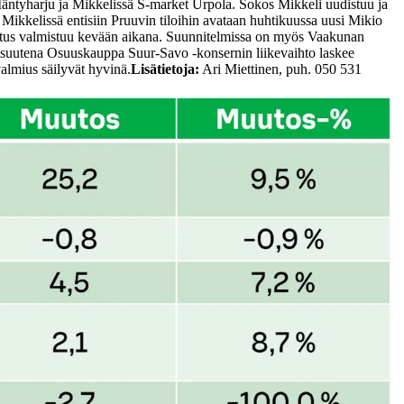
äntyharju ja Mikkelissä S-market Urpola. Sokos Mikkeli uudistuu ja
ikkelissä entisiin Pruuvin tiloihin avataan huhtikuussa uusi Mikio
stus valmistuu kevään aikana. Suunnitelmissa on myös Vaakunan
uutena Osuuskauppa Suur-Savo -konsernin liikevaihto laskee
almius säilyvät hyvinä.
Lisätietoja:
Ari Miettinen, puh. 050 531