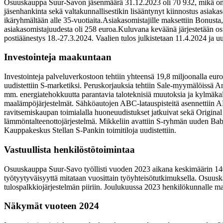
Osuuskauppa Suur-Savon jäsenmäärä 31.12.2023 oli 70 932, mikä on 79,
jäsenhankinta sekä valtakunnallisestikin lisääntynyt kiinnostus asiak
ikäryhmältään alle 35-vuotiaita.
Asiakasomistajille maksettiin Bonusta
asiakasomistajuudesta oli 258 euroa.
Kuluvana keväänä järjestetään o
postiäänestys 18.-27.3.2024. Vaalien tulos julkistetaan 11.4.2024 ja
Investointeja maakuntaan
Investointeja palveluverkostoon tehtiin yhteensä 19,8 miljoonalla euro
uudistettiin S-marketiksi. Peruskorjauksia tehtiin Sale-myymälöissä A
mm. energiatehokkuutta parantavia taloteknisiä muutoksia ja kylmäkal
maalämpöjärjestelmät. Sähköautojen ABC-latauspisteitä asennettiin 
ravitsemiskaupan toimialalla huoneuudistukset jatkuivat sekä Origina
lämmöntalteenottojärjestelmä. Mikkeliin avattiin S‑ryhmän uuden Bab
Kauppakeskus Stellan S-Pankin toimitiloja uudistettiin.
Vastuullista henkilöstötoimintaa
Osuuskauppa Suur-Savo työllisti vuoden 2023 aikana keskimäärin 1400 
työtyytyväisyyttä mitataan vuosittain työyhteisötutkimuksella. Osuus
tulospalkkiojärjestelmän piiriin. Joulukuussa 2023 henkilökunnalle ma
Näkymät vuoteen 2024