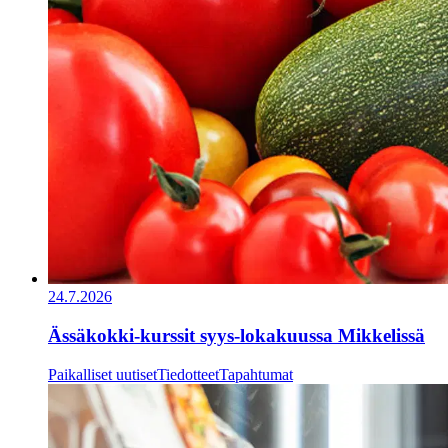
24.7.2026
Ässäkokki-kurssit syys-lokakuussa Mikkelissä
Paikalliset uutiset
Tiedotteet
Tapahtumat