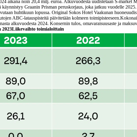
024 aikana noin 20,4 milj. euroa. Alkuvuodesta uudistetaan S-market M
käynnistyy Graanin Prisman peruskorjaus, joka jatkuu vuodelle 2025. M
luovutaan huhtikuun lopussa. Original Sokos Hotel Vaakunan huoneuudi
autojen ABC-latauspisteitä päivitetään kolmeen toimipisteeseen.
Kokonais
nnasta alkuvuodesta 2024. Konsernin tulos, omavaraisuusaste ja maksuv
a 2023
Liikevaihto toimialoittain