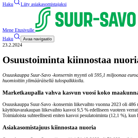
Haku
Liity asiakasomistajaksi
Mene Etusivulle
Haku
Avaa navigaatio
23.2.2024
Osuustoiminta kiinnostaa nuori
Osuuskauppa Suur-Savo -konsernin myynti oli 595,1 miljoonaa euroa
huomioitiin ylimääräisellä tulospalkkiolla.
Marketkaupalla vahva kasvun vuosi koko maakunn
Osuuskauppa Suur-Savo -konsernin liikevaihto vuonna 2023 oli 486 mil
käyttötavarakaupan liikevaihto kasvoi 9,5 % edelliseen vuoteen ver
Toimialoista suhteellisesti eniten kasvoi pesulatoiminta (12,1 %), kun 
Asiakasomistajuus kiinnostaa nuoria