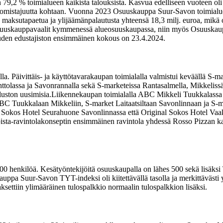
2 % toimialueen kaikista talouksista. Kasvua edelliseen vuoteen oli 55
asomistajuutta kohtaan. Vuonna 2023 Osuuskauppa Suur-Savon toimialueell
, maksutapaetua ja ylijäämänpalautusta yhteensä 18,3 milj. euroa, mik
suuskauppavaalit kymmenessä alueosuuskaupassa, niin myös Osuuskaup
 uuden edustajiston ensimmäinen kokous on 23.4.2024.
lla. Päivittäis- ja käyttötavarakaupan toimialalla valmistui keväällä S-
nttolassa ja Savonrannalla sekä S-marketeissa Rantasalmella, Mikkelissä
uston uusimisia.
Liikennekaupan toimialalla ABC Mikkeli Tuukkalassa ja 
ABC Tuukkalaan Mikkeliin, S‑market Laitaatsiltaan Savonlinnaan ja S-
l Sokos Hotel Seurahuone Savonlinnassa että Original Sokos Hotel Vaaku
ista-ravintolakonseptin ensimmäinen ravintola yhdessä Rosso Pizzan k
henkilöä. Kesätyöntekijöitä osuuskaupalla on lähes 500 sekä lisäksi Tut
kauppa Suur-Savon TYT-indeksi oli kiitettävällä tasolla ja merkittävä
ksettiin ylimääräinen tulospalkkio normaalin tulospalkkion lisäksi.