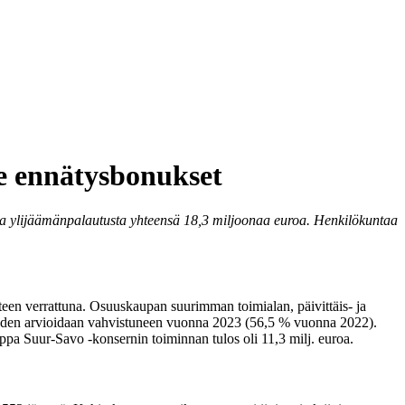
le ennätysbonukset
a ylijäämänpalautusta yhteensä 18,3 miljoonaa euroa. Henkilökuntaa
teen verrattuna. Osuuskaupan suurimman toimialan, päivittäis- ja
uuden arvioidaan vahvistuneen vuonna 2023 (56,5 % vuonna 2022).
pa Suur-Savo -konsernin toiminnan tulos oli 11,3 milj. euroa.