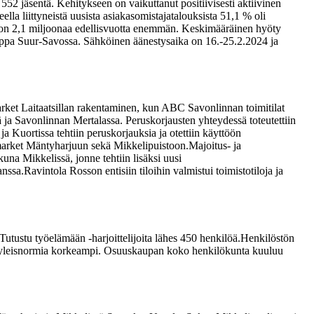
2 jäsentä. Kehitykseen on vaikuttanut positiivisesti aktiivinen
a liittyneistä uusista asiakasomistajatalouksista 51,1 % oli
ä on 2,1 miljoonaa edellisvuotta enemmän. Keskimääräinen hyöty
pa Suur-Savossa. Sähköinen äänestysaika on 16.-25.2.2024 ja
market Laitaatsillan rakentaminen, kun ABC Savonlinnan toimitilat
 ja Savonlinnan Mertalassa. Peruskorjausten yhteydessä toteutettiin
Kuortissa tehtiin peruskorjauksia ja otettiin käyttöön
market Mäntyharjuun sekä Mikkelipuistoon.
Majoitus- ja
na Mikkelissä, jonne tehtiin lisäksi uusi
anssa.
Ravintola Rosson entisiin tiloihin valmistui toimistotiloja ja
ustu työelämään ‑harjoitteli­joita lähes 450 henkilöä.
Henkilöstön
sti yleisnormia korkeampi. Osuuskaupan koko henkilökunta kuuluu