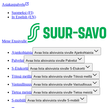
Asiakaspalvelu
Suomeksi (FI)
In English (EN)
Mene Etusivulle
Ajankohtaista
Avaa lista alisivuista sivulle Ajankohtaista
Palvelut
Avaa lista alisivuista sivulle Palvelut
S-Etukortti
Avaa lista alisivuista sivulle S-Etukortti
Töissä meillä
Avaa lista alisivuista sivulle Töissä meillä
Vastuullisuus
Avaa lista alisivuista sivulle Vastuullisuus
Tietoa meistä
Avaa lista alisivuista sivulle Tietoa meistä
S-mobiili
Avaa lista alisivuista sivulle S-mobiili