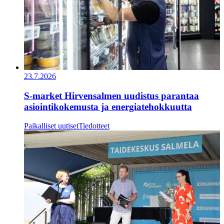
23.7.2026
S-market Hirvensalmen uudistus parantaa
asiointikokemusta ja energiatehokkuutta
Paikalliset uutiset
Tiedotteet