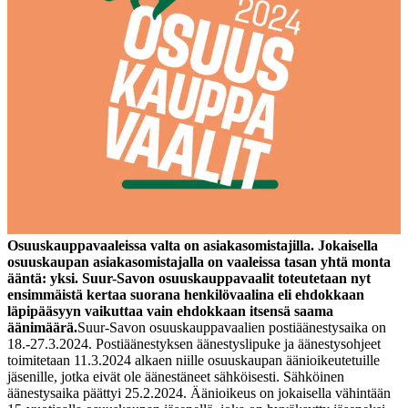
Osuuskauppavaaleissa valta on asiakasomistajilla. Jokaisella
osuuskaupan asiakasomistajalla on vaaleissa tasan yhtä monta
ääntä: yksi. Suur-Savon osuuskauppavaalit toteutetaan nyt
ensimmäistä kertaa suorana henkilövaalina eli ehdokkaan
läpipääsyyn vaikuttaa vain ehdokkaan itsensä saama
äänimäärä.
Suur-Savon osuuskauppavaalien postiäänestysaika on
18.-27.3.2024. Postiäänestyksen äänestyslipuke ja äänestysohjeet
toimitetaan 11.3.2024 alkaen niille osuuskaupan äänioikeutetuille
jäsenille, jotka eivät ole äänestäneet sähköisesti. Sähköinen
äänestysaika päättyi 25.2.2024. Äänioikeus on jokaisella vähintään