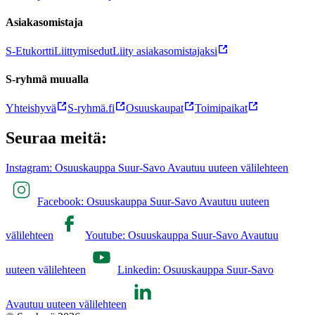
Asiakasomistaja
S-Etukortti
Liittymisedut
Liity asiakasomistajaksi
S-ryhmä muualla
Yhteishyvä
S-ryhmä.fi
Osuuskaupat
Toimipaikat
Seuraa meitä:
Instagram: Osuuskauppa Suur-Savo Avautuu uuteen välilehteen
Facebook: Osuuskauppa Suur-Savo Avautuu uuteen
välilehteen
Youtube: Osuuskauppa Suur-Savo Avautuu
uuteen välilehteen
Linkedin: Osuuskauppa Suur-Savo
Avautuu uuteen välilehteen