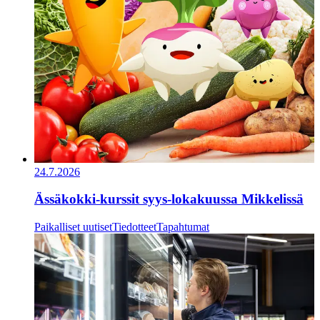
24.7.2026
Ässäkokki-kurssit syys-lokakuussa Mikkelissä
Paikalliset uutiset
Tiedotteet
Tapahtumat