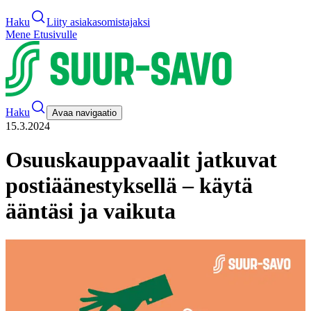
Haku
Liity asiakasomistajaksi
Mene Etusivulle
Haku
Avaa navigaatio
15.3.2024
Osuuskauppavaalit jatkuvat
postiäänestyksellä – käytä
ääntäsi ja vaikuta