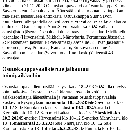
15-vuotiaalla osuuskaupan jäsenellä, joka on hyväksytty jäseneksi
viimeistään 31.12.2023.
Osuuskauppavaaleissa Osuuskauppa Suur-
Savo on jaettu jäsenalueisiin. Äänestää voi vain oman asuinpaikan
mukaisen jäsenalueen ehdokasta. Osuuskauppa Suur-Savon
toimialueen ulkopuolella asuvat jäsenet voivat äänestää ketä tahansa
ehdokasta.
Osuuskauppa Suur-Savon vaaleissa 2024 valitaan
edustajiston jäsenet jäsenalueittain seuraavasti:
Jäsenalue 1: Mikkelin
jäsenalue (Hirvensalmi, Mikkeli, Mäntyharju, Pertunmaa)
Jäsenalue
2: Pieksämäen jäsenalue (Pieksämäki)
Jäsenalue 3: Juvan jäsenalue
(Joroinen, Juva, Puumala, Rantasalmi, Sulkava)
Jäsenalue 4:
Savonlinnan jäsenalue (Savonlinna, Enonkoski)
Yhteensä 48
edustajaa
Osuuskauppavaalikiertue jalkautuu
toimipaikkoihin
Osuuskauppavaalien postiäänestysaikana 18.-27.3.2024 alla olevissa
toimipaikoissa järjestetään vaalikiertue, jossa aktivoidaan
asiakasomistajia äänestämään ja vastataan osuuskauppavaaleja
koskeviin kysymyksiin.
maanantai 18.3.2024
Sale Savonranta klo
10–12
Sale Enonkoski klo 13–15
tiistai 19.3.2024
S-market
Kerimäki klo 10–12
S-market Laitaatsilta klo 13–15
keskiviikko
20.3.2024
S-market Hirvensalmi klo 10–12
S-market Mäntyharju klo
13–15
maanantai 25.3.2024
Sale Naarajärvi klo 10–12
Sale
Kontiopuisto klo 13–15
tiistai 26.3.2024
Sale Puumala klo 10–12