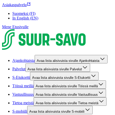
Asiakaspalvelu
Suomeksi (FI)
In English (EN)
Mene Etusivulle
Ajankohtaista
Avaa lista alisivuista sivulle Ajankohtaista
Palvelut
Avaa lista alisivuista sivulle Palvelut
S-Etukortti
Avaa lista alisivuista sivulle S-Etukortti
Töissä meillä
Avaa lista alisivuista sivulle Töissä meillä
Vastuullisuus
Avaa lista alisivuista sivulle Vastuullisuus
Tietoa meistä
Avaa lista alisivuista sivulle Tietoa meistä
S-mobiili
Avaa lista alisivuista sivulle S-mobiili