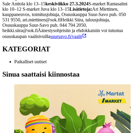
Sale Anttola klo 13–15
keskiviikko 27.3.2024
S-market Rantasalmi
klo 10–12
S-market Juva klo 13–15
Lisätietoja:
Ari Miettinen,
kauppaneuvos, toimitusjohtaja, Osuuskauppa Suur-Savo
puh. 050
531 9550, ari.miettinen@sok.fi
Heikki Siira, talousjohtaja,
Osuuskauppa Suur-Savo
puh. 044 794 2050,
heikki.siira@sok.fi
Äänestysohjeisiin ja ehdokkaisiin voi tutustua
osuuskaupan vaalisivuilla
suursavo.fi/vaalit
KATEGORIAT
Paikalliset uutiset
Sinua saattaisi kiinnostaa