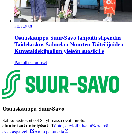
20.7.2026
Osuuskauppa Suur-Savo lahjoitti stipendin
Taidekeskus Salmelan Nuorten Taiteilijoiden
Kuvataidekilpailun yleisön suosikille
Paikalliset uutiset
Osuuskauppa Suur-Savo
Sähköpostiosoitteet S-ryhmässä ovat muotoa
etunimi.sukunimi@sok.fi
Yhteystiedot
Palvelut
S-ryhmän
asiakaspalvelu
Anna palautetta