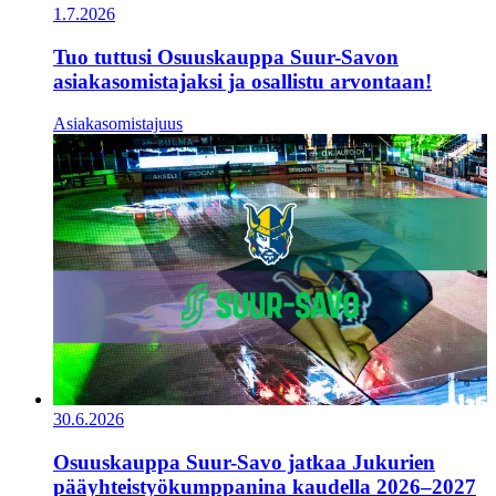
1.7.2026
Tuo tuttusi Osuuskauppa Suur-Savon
asiakasomistajaksi ja osallistu arvontaan!
Asiakasomistajuus
30.6.2026
Osuuskauppa Suur-Savo jatkaa Jukurien
pääyhteistyökumppanina kaudella 2026–2027