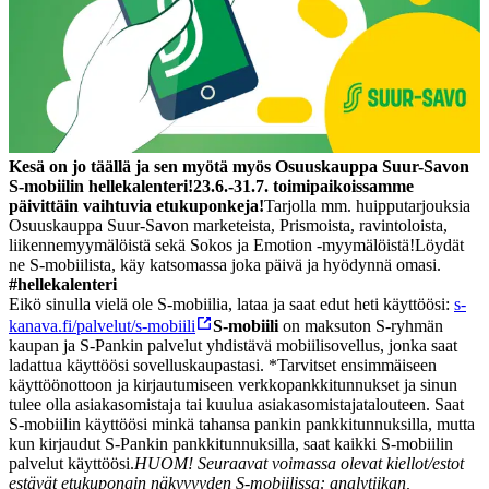
Kesä on jo täällä ja sen myötä myös Osuuskauppa Suur-Savon
S-mobiilin hellekalenteri!
23.6.-31.7. toimipaikoissamme
päivittäin vaihtuvia
etukuponkeja!
Tarjolla mm. huipputarjouksia
Osuuskauppa Suur-Savon marketeista, Prismoista, ravintoloista,
liikennemyymälöistä sekä Sokos ja Emotion -myymälöistä!
Löydät
ne S-mobiilista, käy katsomassa joka päivä ja hyödynnä omasi.
#hellekalenteri
Eikö sinulla vielä ole S-mobiilia, lataa ja saat edut heti käyttöösi:
s-
kanava.fi/palvelut/s-mobiili
S-mobiili
on maksuton S-ryhmän
kaupan ja S-Pankin palvelut yhdistävä mobiilisovellus, jonka saat
ladattua käyttöösi sovelluskaupastasi. *Tarvitset ensimmäiseen
käyttöönottoon ja kirjautumiseen verkkopankkitunnukset ja sinun
tulee olla asiakasomistaja tai kuulua asiakasomistajatalouteen. Saat
S-mobiilin käyttöösi minkä tahansa pankin pankkitunnuksilla, mutta
kun kirjaudut S-Pankin pankkitunnuksilla, saat kaikki S-mobiilin
palvelut käyttöösi.
HUOM! Seuraavat voimassa olevat kiellot/estot
estävät etukupongin näkyvyyden S-mobiilissa: analytiikan,