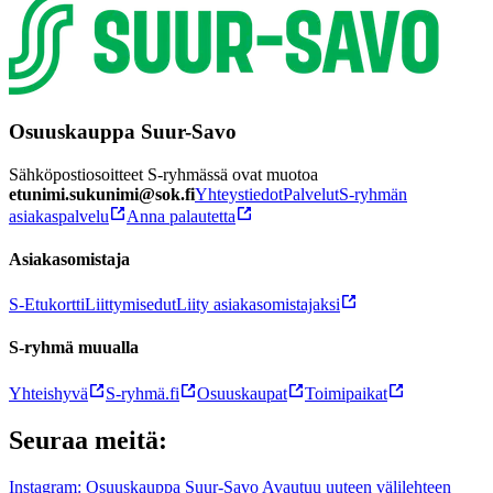
Osuuskauppa Suur-Savo
Sähköpostiosoitteet S-ryhmässä ovat muotoa
etunimi.sukunimi@sok.fi
Yhteystiedot
Palvelut
S-ryhmän
asiakaspalvelu
Anna palautetta
Asiakasomistaja
S-Etukortti
Liittymisedut
Liity asiakasomistajaksi
S-ryhmä muualla
Yhteishyvä
S-ryhmä.fi
Osuuskaupat
Toimipaikat
Seuraa meitä:
Instagram: Osuuskauppa Suur-Savo Avautuu uuteen välilehteen