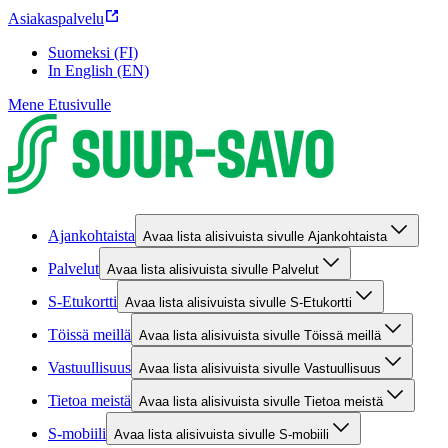
Asiakaspalvelu
Suomeksi (FI)
In English (EN)
Mene Etusivulle
Ajankohtaista
Avaa lista alisivuista sivulle Ajankohtaista
Palvelut
Avaa lista alisivuista sivulle Palvelut
S-Etukortti
Avaa lista alisivuista sivulle S-Etukortti
Töissä meillä
Avaa lista alisivuista sivulle Töissä meillä
Vastuullisuus
Avaa lista alisivuista sivulle Vastuullisuus
Tietoa meistä
Avaa lista alisivuista sivulle Tietoa meistä
S-mobiili
Avaa lista alisivuista sivulle S-mobiili