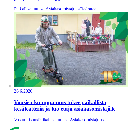
Paikalliset uutiset
Asiakasomistajuus
Tiedotteet
26.6.2026
Vuosien kumppanuus tukee paikallista
kesäteatteria ja tuo etuja asiakasomistajille
Vastuullisuus
Paikalliset uutiset
Asiakasomistajuus