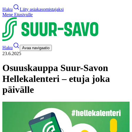
Haku
Liity asiakasomistajaksi
Mene Etusivulle
Haku
Avaa navigaatio
23.6.2025
Osuuskauppa Suur-Savon
Hellekalenteri – etuja joka
päivälle