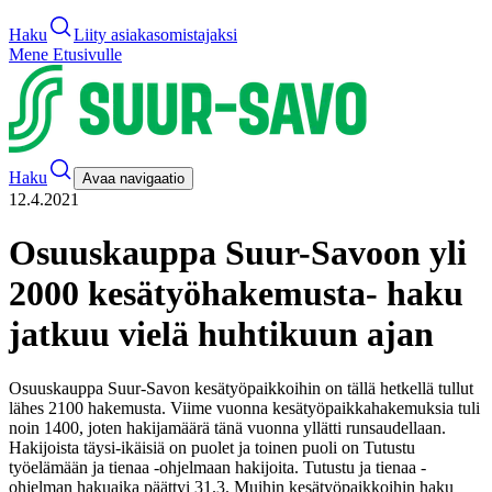
Haku
Liity asiakasomistajaksi
Mene Etusivulle
Haku
Avaa navigaatio
12.4.2021
Osuuskauppa Suur-Savoon yli
2000 kesätyöhakemusta- haku
jatkuu vielä huhtikuun ajan
Osuuskauppa Suur-Savon kesätyöpaikkoihin on tällä hetkellä tullut
lähes 2100 hakemusta. Viime vuonna kesätyöpaikkahakemuksia tuli
noin 1400, joten hakijamäärä tänä vuonna yllätti runsaudellaan.
Hakijoista täysi-ikäisiä on puolet ja toinen puoli on Tutustu
työelämään ja tienaa -ohjelmaan hakijoita. Tutustu ja tienaa -
ohjelman hakuaika päättyi 31.3. Muihin kesätyöpaikkoihin haku