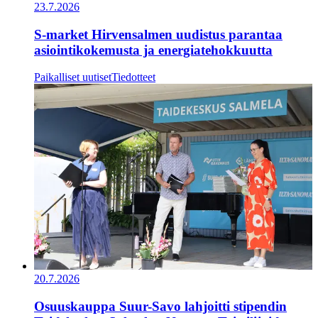
23.7.2026
S-market Hirvensalmen uudistus parantaa
asiointikokemusta ja energiatehokkuutta
Paikalliset uutiset
Tiedotteet
20.7.2026
Osuuskauppa Suur-Savo lahjoitti stipendin