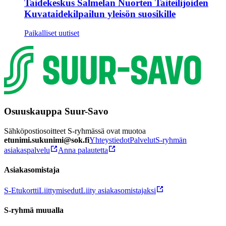
Taidekeskus Salmelan Nuorten Taiteilijoiden
Kuvataidekilpailun yleisön suosikille
Paikalliset uutiset
Osuuskauppa Suur-Savo
Sähköpostiosoitteet S-ryhmässä ovat muotoa
etunimi.sukunimi@sok.fi
Yhteystiedot
Palvelut
S-ryhmän
asiakaspalvelu
Anna palautetta
Asiakasomistaja
S-Etukortti
Liittymisedut
Liity asiakasomistajaksi
S-ryhmä muualla