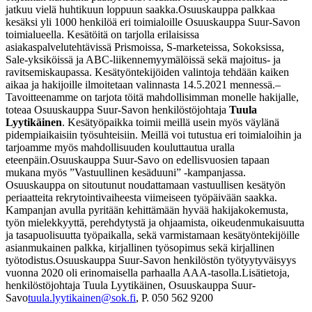
jatkuu vielä huhtikuun loppuun saakka.
Osuuskauppa palkkaa
kesäksi yli 1000 henkilöä eri toimialoille Osuuskauppa Suur-Savon
toimialueella. Kesätöitä on tarjolla erilaisissa
asiakaspalvelutehtävissä Prismoissa, S-marketeissa, Sokoksissa,
Sale-yksiköissä ja ABC-liikennemyymälöissä sekä majoitus- ja
ravitsemiskaupassa. Kesätyöntekijöiden valintoja tehdään kaiken
aikaa ja hakijoille ilmoitetaan valinnasta 14.5.2021 mennessä.
–
Tavoitteenamme on tarjota töitä mahdollisimman monelle hakijalle,
toteaa Osuuskauppa Suur-Savon henkilöstöjohtaja
Tuula
Lyytikäinen
. Kesätyöpaikka toimii meillä usein myös väylänä
pidempiaikaisiin työsuhteisiin. Meillä voi tutustua eri toimialoihin ja
tarjoamme myös mahdollisuuden kouluttautua uralla
eteenpäin.
Osuuskauppa Suur-Savo on edellisvuosien tapaan
mukana myös ”Vastuullinen kesäduuni” -kampan­jassa.
Osuuskauppa on sitoutunut noudattamaan vastuullisen kesätyön
periaatteita rekrytointivaiheesta viimeiseen työpäivään saakka.
Kampanjan avulla pyritään kehittämään hyvää hakijakokemusta,
työn mielekkyyttä, perehdytystä ja ohjaamista, oikeudenmukaisuutta
ja tasapuolisuutta työpaikalla, sekä varmistamaan kesätyöntekijöille
asianmukainen palkka, kirjallinen työsopimus sekä kirjallinen
työtodistus.
Osuuskauppa Suur-Savon henkilöstön työtyytyväisyys
vuonna 2020 oli erinomaisella parhaalla AAA-tasolla.
Lisätietoja,
henkilöstöjohtaja Tuula Lyytikäinen, Osuuskauppa Suur-
Savo
tuula.lyytikainen@sok.fi
, P. 050 562 9200