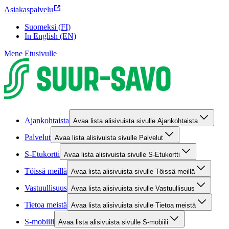
Asiakaspalvelu
Suomeksi (FI)
In English (EN)
Mene Etusivulle
Ajankohtaista
Avaa lista alisivuista sivulle Ajankohtaista
Palvelut
Avaa lista alisivuista sivulle Palvelut
S-Etukortti
Avaa lista alisivuista sivulle S-Etukortti
Töissä meillä
Avaa lista alisivuista sivulle Töissä meillä
Vastuullisuus
Avaa lista alisivuista sivulle Vastuullisuus
Tietoa meistä
Avaa lista alisivuista sivulle Tietoa meistä
S-mobiili
Avaa lista alisivuista sivulle S-mobiili