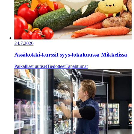
24.7.2026
Ässäkokki-kurssit syys-lokakuussa Mikkelissä
Paikalliset uutiset
Tiedotteet
Tapahtumat