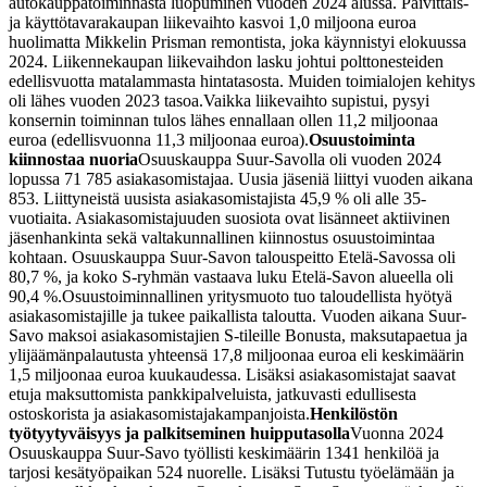
autokauppatoiminnasta luopuminen vuoden 2024 alussa. Päivittäis-
ja käyttötavarakaupan liikevaihto kasvoi 1,0 miljoona euroa
huolimatta Mikkelin Prisman remontista, joka käynnistyi elokuussa
2024. Liikennekaupan liikevaihdon lasku johtui polttonesteiden
edellisvuotta matalammasta hintatasosta. Muiden toimialojen kehitys
oli lähes vuoden 2023 tasoa.
Vaikka liikevaihto supistui, pysyi
konsernin toiminnan tulos lähes ennallaan ollen 11,2 miljoonaa
euroa (edellisvuonna 11,3 miljoonaa euroa).
Osuustoiminta
kiinnostaa nuoria
Osuuskauppa Suur-Savolla oli vuoden 2024
lopussa 71 785 asiakasomistajaa. Uusia jäseniä liittyi vuoden aikana
853. Liittyneistä uusista asiakasomistajista 45,9 % oli alle 35-
vuotiaita. Asiakasomistajuuden suosiota ovat lisänneet aktiivinen
jäsenhankinta sekä valtakunnallinen kiinnostus osuustoimintaa
kohtaan. Osuuskauppa Suur-Savon talouspeitto Etelä-Savossa oli
80,7 %, ja koko S-ryhmän vastaava luku Etelä-Savon alueella oli
90,4 %.
Osuustoiminnallinen yritysmuoto tuo taloudellista hyötyä
asiakasomistajille ja tukee paikallista taloutta. Vuoden aikana Suur-
Savo maksoi asiakasomistajien S-tileille Bonusta, maksutapaetua ja
ylijäämänpalautusta yhteensä 17,8 miljoonaa euroa eli keskimäärin
1,5 miljoonaa euroa kuukaudessa. Lisäksi asiakasomistajat saavat
etuja maksuttomista pankkipalveluista, jatkuvasti edullisesta
ostoskorista ja asiakasomistajakampanjoista.
Henkilöstön
työtyytyväisyys ja palkitseminen huipputasolla
Vuonna 2024
Osuuskauppa Suur-Savo työllisti keskimäärin 1341 henkilöä ja
tarjosi kesätyöpaikan 524 nuorelle. Lisäksi Tutustu työelämään ja