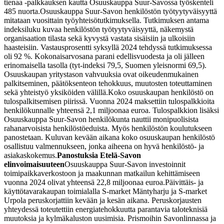
tienaa -palkkauksen kautta Osuuskauppa Suur-Savossa työskenteli
485 nuorta.
Osuuskauppa Suur-Savon henkilöstön työtyytyväisyyttä
mitataan vuosittain työyhteisötutkimuksella. Tutkimuksen antama
indeksiluku kuvaa henkilöstön työtyytyväisyyttä, näkemystä
organisaation tilasta sekä kyvystä vastata sisäisiin ja ulkoisiin
haasteisiin. Vastausprosentti syksyllä 2024 tehdyssä tutkimuksessa
oli 92 %. Kokonaisarvosana parani edellisvuodesta ja oli jälleen
erinomaisella tasolla (tyt-indeksi 79,5, Suomen yleisnormi 69,5).
Osuuskaupan yritystason vahvuuksia ovat oikeudenmukainen
palkitseminen, päätöksenteon tehokkuus, muutosten toteuttaminen
sekä yhteistyö yksiköiden välillä.
Koko osuuskaupan henkilöstö on
tulospalkitsemisen piirissä. Vuonna 2024 maksettiin tulospalkkioita
henkilökunnalle yhteensä 2,1 miljoonaa euroa. Tulospalkkion lisäksi
Osuuskauppa Suur-Savon henkilökunta nauttii monipuolisista
rahanarvoisista henkilöstöeduista. Myös henkilöstön koulutukseen
panostetaan. Kuluvan kevään aikana koko osuuskaupan henkilöstö
osallistuu valmennukseen, jonka aiheena on hyvä henkilöstö- ja
asiakaskokemus.
Panostuksia Etelä-Savon
elinvoimaisuuteen
Osuuskauppa Suur-Savon investoinnit
toimipaikkaverkostoon ja maakunnan matkailun kehittämiseen
vuonna 2024 olivat yhteensä 22,8 miljoonaa euroa.
Päivittäis- ja
käyttötavarakaupan toimialalla S-market Mäntyharju ja S-market
Urpola peruskorjattiin kevään ja kesän aikana. Peruskorjausten
yhteydessä toteutettiin energiatehokkuutta parantavia taloteknisiä
muutoksia ja kylmäkaluston uusimisia. Prismoihin Savonlinnassa ja