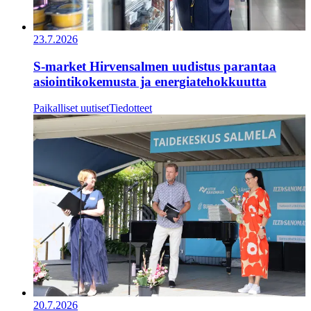
23.7.2026
S-market Hirvensalmen uudistus parantaa
asiointikokemusta ja energiatehokkuutta
Paikalliset uutiset
Tiedotteet
20.7.2026