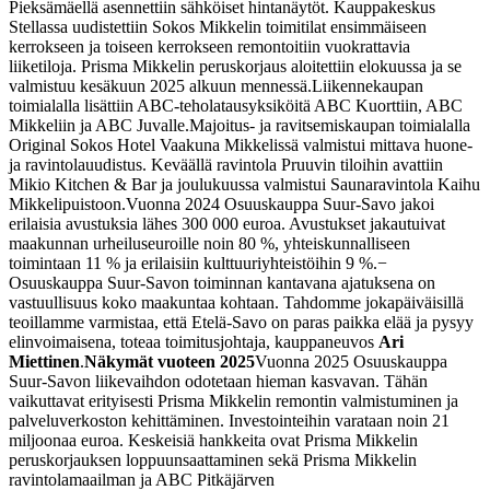
Pieksämäellä asennettiin sähköiset hintanäytöt. Kauppakeskus
Stellassa uudistettiin Sokos Mikkelin toimitilat ensimmäiseen
kerrokseen ja toiseen kerrokseen remontoitiin vuokrattavia
liiketiloja. Prisma Mikkelin peruskorjaus aloitettiin elokuussa ja se
valmistuu kesäkuun 2025 alkuun mennessä.
Liikennekaupan
toimialalla lisättiin ABC-teholatausyksiköitä ABC Kuorttiin, ABC
Mikkeliin ja ABC Juvalle.
Majoitus- ja ravitsemiskaupan toimialalla
Original Sokos Hotel Vaakuna Mikkelissä valmistui mittava huone-
ja ravintolauudistus. Keväällä ravintola Pruuvin tiloihin avattiin
Mikio Kitchen & Bar ja joulukuussa valmistui Saunaravintola Kaihu
Mikkelipuistoon.
Vuonna 2024 Osuuskauppa Suur-Savo jakoi
erilaisia avustuksia lähes 300 000 euroa. Avustukset jakautuivat
maakunnan urheiluseuroille noin 80 %, yhteiskunnalliseen
toimintaan 11 % ja erilaisiin kulttuuriyhteistöihin 9 %.
−
Osuuskauppa Suur-Savon toiminnan kantavana ajatuksena on
vastuullisuus koko maakuntaa kohtaan. Tahdomme jokapäiväisillä
teoillamme varmistaa, että Etelä-Savo on paras paikka elää ja pysyy
elinvoimaisena, toteaa toimitusjohtaja, kauppaneuvos
Ari
Miettinen
.
Näkymät vuoteen 2025
Vuonna 2025 Osuuskauppa
Suur-Savon liikevaihdon odotetaan hieman kasvavan. Tähän
vaikuttavat erityisesti Prisma Mikkelin remontin valmistuminen ja
palveluverkoston kehittäminen. Investointeihin varataan noin 21
miljoonaa euroa. Keskeisiä hankkeita ovat Prisma Mikkelin
peruskorjauksen loppuunsaattaminen sekä Prisma Mikkelin
ravintolamaailman ja ABC Pitkäjärven