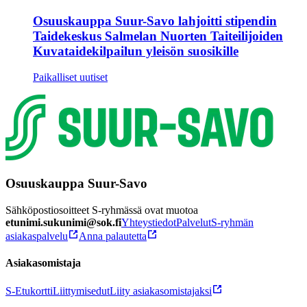
Osuuskauppa Suur-Savo lahjoitti stipendin
Taidekeskus Salmelan Nuorten Taiteilijoiden
Kuvataidekilpailun yleisön suosikille
Paikalliset uutiset
Osuuskauppa Suur-Savo
Sähköpostiosoitteet S-ryhmässä ovat muotoa
etunimi.sukunimi@sok.fi
Yhteystiedot
Palvelut
S-ryhmän
asiakaspalvelu
Anna palautetta
Asiakasomistaja
S-Etukortti
Liittymisedut
Liity asiakasomistajaksi