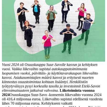
Vuosi 2024 oli Osuuskauppa Suur-Savolle kasvun ja kehityksen
vuosi. Vaikka liikevaihto supistui autokauppatoiminnasta
luopumisen vuoksi, päivittäis- ja käyttötavarakaupan liikevaihto
kasvoi. Asiakasomistajien määrä kasvoi ja erityisesti nuorten
kiinnostus osuustoimintaa kohtaan lisääntyi. Henkilöstön
työtyytyväisyys pysyi korkealla tasolla ja investoinnit Etelä-Savon
elinvoimaisuuteen jatkuivat vahvoina.
Liiketoiminta vuonna
2024
Osuuskauppa Suur-Savo -konsernin liikevaihto vuonna 2024
oli 416,4 miljoonaa euroa. Liikevaihto supistui edellisestä vuodesta
lähes 70 miljoonaa euroa. Kehitykseen vaikutti