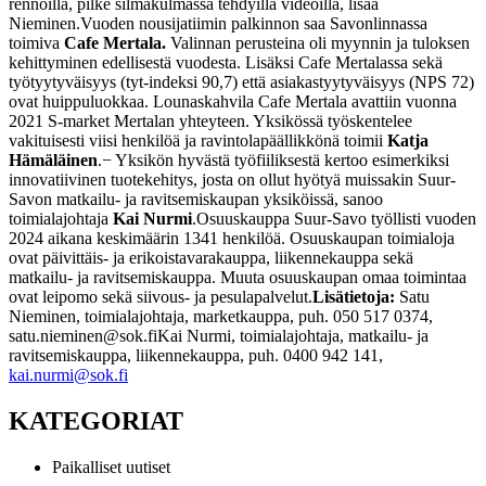
rennoilla, pilke silmäkulmassa tehdyillä videoilla, lisää
Nieminen.
Vuoden nousijatiimin palkinnon saa Savonlinnassa
toimiva
Cafe Mertala.
Valinnan perusteina oli myynnin ja tuloksen
kehittyminen edellisestä vuodesta. Lisäksi Cafe Mertalassa sekä
työtyytyväisyys (tyt-indeksi 90,7) että asiakastyytyväisyys (NPS 72)
ovat huippuluokkaa. Lounaskahvila Cafe Mertala avattiin vuonna
2021 S-market Mertalan yhteyteen. Yksikössä työskentelee
vakituisesti viisi henkilöä ja ravintolapäällikkönä toimii
Katja
Hämäläinen
.
− Yksikön hyvästä työfiiliksestä kertoo esimerkiksi
innovatiivinen tuotekehitys, josta on ollut hyötyä muissakin Suur-
Savon matkailu- ja ravitsemiskaupan yksiköissä, sanoo
toimialajohtaja
Kai Nurmi
.
Osuuskauppa Suur-Savo työllisti vuoden
2024 aikana keskimäärin 1341 henkilöä. Osuuskaupan toimialoja
ovat päivittäis- ja erikoistavarakauppa, liikennekauppa sekä
matkailu- ja ravitsemiskauppa. Muuta osuuskaupan omaa toimintaa
ovat leipomo sekä siivous- ja pesulapalvelut.
Lisätietoja:
Satu
Nieminen, toimialajohtaja, marketkauppa, puh. 050 517 0374,
satu.nieminen@sok.fi
Kai Nurmi, toimialajohtaja, matkailu- ja
ravitsemiskauppa, liikennekauppa, puh. 0400 942 141,
kai.nurmi@sok.fi
KATEGORIAT
Paikalliset uutiset