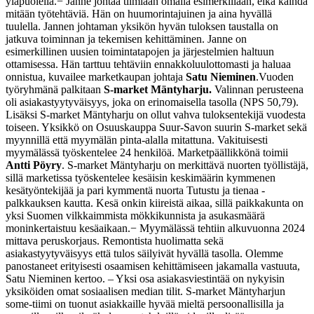
yläpuolella.
− Janne johtaa tiimiään omalla esimerkillään, eikä kaihda
mitään työtehtäviä. Hän on huumorintajuinen ja aina hyvällä
tuulella. Jannen johtaman yksikön hyvän tuloksen taustalla on
jatkuva toiminnan ja tekemisen kehittäminen. Janne on
esimerkillinen uusien toimintatapojen ja järjestelmien haltuun
ottamisessa. Hän tarttuu tehtäviin ennakkoluulottomasti ja haluaa
onnistua, kuvailee marketkaupan johtaja
Satu Nieminen
.
Vuoden
työryhmänä palkitaan
S-market Mäntyharju.
Valinnan perusteena
oli asiakastyytyväisyys, joka on erinomaisella tasolla (NPS 50,79).
Lisäksi S-market Mäntyharju on ollut vahva tuloksentekijä vuodesta
toiseen. Yksikkö on Osuuskauppa Suur-Savon suurin S-market sekä
myynnillä että myymälän pinta-alalla mitattuna. Vakituisesti
myymälässä työskentelee 24 henkilöä. Marketpäällikkönä toimii
Antti Pöyry
. S-market Mäntyharju on merkittävä nuorten työllistäjä,
sillä marketissa työskentelee kesäisin keskimäärin kymmenen
kesätyöntekijää ja pari kymmentä nuorta Tutustu ja tienaa -
palkkauksen kautta. Kesä onkin kiireistä aikaa, sillä paikkakunta on
yksi Suomen vilkkaimmista mökkikunnista ja asukasmäärä
moninkertaistuu kesäaikaan.
− Myymälässä tehtiin alkuvuonna 2024
mittava peruskorjaus. Remontista huolimatta sekä
asiakastyytyväisyys että tulos säilyivät hyvällä tasolla. Olemme
panostaneet erityisesti osaamisen kehittämiseen jakamalla vastuuta,
Satu Nieminen kertoo. – Yksi osa asiakasviestintää on nykyisin
yksiköiden omat sosiaalisen median tilit. S-market Mäntyharjun
some-tiimi on tuonut asiakkaille hyvää mieltä persoonallisilla ja