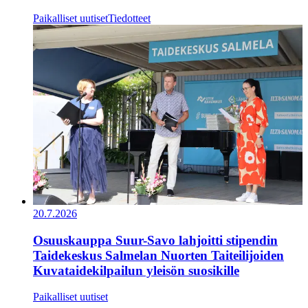
Paikalliset uutiset
Tiedotteet
20.7.2026
Osuuskauppa Suur-Savo lahjoitti stipendin
Taidekeskus Salmelan Nuorten Taiteilijoiden
Kuvataidekilpailun yleisön suosikille
Paikalliset uutiset