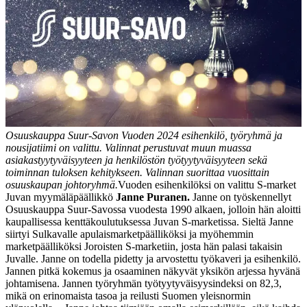
Osuuskauppa Suur-Savon Vuoden 2024 esihenkilö, työryhmä ja
nousijatiimi on valittu. Valinnat perustuvat muun muassa
asiakastyytyväisyyteen ja henkilöstön työtyytyväisyyteen sekä
toiminnan tuloksen kehitykseen. Valinnan suorittaa vuosittain
osuuskaupan johtoryhmä.
Vuoden esihenkilöksi on valittu S-market
Juvan myymäläpäällikkö
Janne Puranen.
Janne on työskennellyt
Osuuskauppa Suur-Savossa vuodesta 1990 alkaen, jolloin hän aloitti
kaupallisessa kenttäkoulutuksessa Juvan S-marketissa. Sieltä Janne
siirtyi Sulkavalle apulaismarketpäälliköksi ja myöhemmin
marketpäälliköksi Joroisten S-marketiin, josta hän palasi takaisin
Juvalle. Janne on todella pidetty ja arvostettu työkaveri ja esihenkilö.
Jannen pitkä kokemus ja osaaminen näkyvät yksikön arjessa hyvänä
johtamisena. Jannen työryhmän työtyytyväisyysindeksi on 82,3,
mikä on erinomaista tasoa ja reilusti Suomen yleisnormin