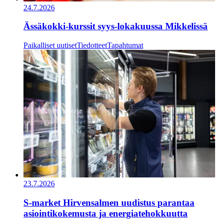
24.7.2026
Ässäkokki-kurssit syys-lokakuussa Mikkelissä
Paikalliset uutiset
Tiedotteet
Tapahtumat
23.7.2026
S-market Hirvensalmen uudistus parantaa
asiointikokemusta ja energiatehokkuutta