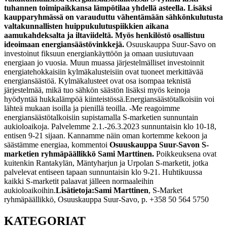
tuhannen toimipaikkansa lämpötilaa yhdellä asteella. Lisäksi
kaupparyhmässä on varauduttu vähentämään sähkönkulutusta
valtakunnallisten huippukulutuspiikkien aikana
aamukahdeksalta ja iltaviideltä. Myös henkilöstö osallistuu
ideoimaan energiansäästövinkkejä.
Osuuskauppa Suur-Savo on
investoinut fiksuun energiankäyttöön ja omaan uusiutuvaan
energiaan jo vuosia. Muun muassa järjestelmälliset investoinnit
energiatehokkaisiin kylmäkalusteisiin ovat tuoneet merkittävää
energiansäästöä. Kylmäkalusteet ovat osa isompaa teknistä
järjestelmää, mikä tuo sähkön säästön lisäksi myös keinoja
hyödyntää hukkalämpöä kiinteistössä.
Energiansäästötalkoisiin voi
lähteä mukaan isoilla ja pienillä teoilla. -Me reagoimme
energiansäästötalkoisiin supistamalla S-marketien sunnuntain
aukioloaikoja. Palvelemme 2.1.-26.3.2023 sunnuntaisin klo 10-18,
entisen 9-21 sijaan. Kannamme näin oman kortemme kekoon ja
säästämme energiaa, kommentoi
Osuuskauppa Suur-Savon S-
marketien ryhmäpäällikkö Sami Marttinen.
Poikkeuksena ovat
kuitenkin Rantakylän, Mäntyharjun ja Urpolan S-marketit, jotka
palvelevat entiseen tapaan sunnuntaisin klo 9-21. Huhtikuussa
kaikki S-marketit palaavat jälleen normaaleihin
aukioloaikoihin.
Lisätietoja:
Sami Marttinen
, S-Market
ryhmäpäällikkö, Osuuskauppa Suur-Savo, p. +358 50 564 5750
KATEGORIAT