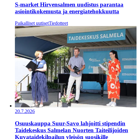
S-market Hirvensalmen uudistus parantaa
asiointikokemusta ja energiatehokkuutta
Paikalliset uutiset
Tiedotteet
20.7.2026
Osuuskauppa Suur-Savo lahjoitti stipendin
Taidekeskus Salmelan Nuorten Taiteilijoiden
Kuvataidekilpailun yleisön suosikille