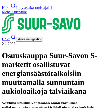
Haku
Liity asiakasomistajaksi
Mene Etusivulle
Haku
Avaa navigaatio
2.1.2023
Osuuskauppa Suur-Savon S-
marketit osallistuvat
energiansäästötalkoisiin
muuttamalla sunnuntain
aukioloaikoja talviaikana
S-ryhmä sitoutuu kantamaan oman vastuunsa
valtakunnallisissa energiansäästötalkoissa. S-ryhmä laski