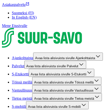
Asiakaspalvelu
Suomeksi (FI)
In English (EN)
Mene Etusivulle
Ajankohtaista
Avaa lista alisivuista sivulle Ajankohtaista
Palvelut
Avaa lista alisivuista sivulle Palvelut
S-Etukortti
Avaa lista alisivuista sivulle S-Etukortti
Töissä meillä
Avaa lista alisivuista sivulle Töissä meillä
Vastuullisuus
Avaa lista alisivuista sivulle Vastuullisuus
Tietoa meistä
Avaa lista alisivuista sivulle Tietoa meistä
S-mobiili
Avaa lista alisivuista sivulle S-mobiili