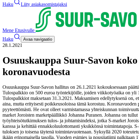
Haku
Liity asiakasomistajaksi
Mene Etusivulle
Haku
Avaa navigaatio
28.1.2021
Osuuskauppa Suur-Savon koko he
koronavuodesta
Osuuskauppa Suur-Savon hallitus on 26.1.2021 kokouksessaan päättän
Tulospalkkio on 500 euroa työntekijöille, joiden viikkotyöaika on yli
Tulospalkkiot maksetaan 31.3.2021. Maksamisen edellytyksenä on, e
aina, mutta erityisesti poikkeusoloissa tämä korostuu. Koronavuoden p
pyyteettömästi. He ovat olleet varmistamassa yhteiskunnan toimivuutt
market Joroisten marketpäällikkö Johanna Puranen. Johanna on tullut
työyhteisötutkimuksen tulos- ja johtamisindeksi, jotka S-market Joroisi
kanssa ja kehittää ennakkoluulottomasti yksikkönsä toimintatapoja. S-m
tuloksen jo toisena täytenä toimintavuotenaan. Syksyllä 2020 toteute
ikään erinomaisella tasolla.
Vuoden esimies ja nousijatiimi palkitaan 1