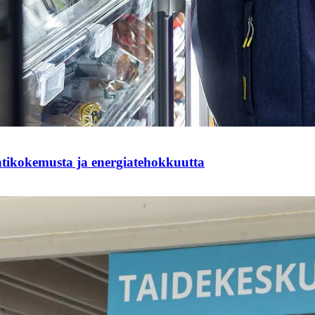
ntikokemusta ja energiatehokkuutta