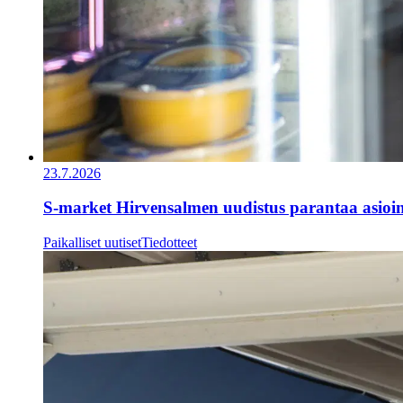
23.7.2026
S-market Hirvensalmen uudistus parantaa asioi
Paikalliset uutiset
Tiedotteet