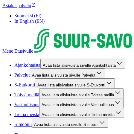
Asiakaspalvelu
Suomeksi (FI)
In English (EN)
Mene Etusivulle
Ajankohtaista
Avaa lista alisivuista sivulle Ajankohtaista
Palvelut
Avaa lista alisivuista sivulle Palvelut
S-Etukortti
Avaa lista alisivuista sivulle S-Etukortti
Töissä meillä
Avaa lista alisivuista sivulle Töissä meillä
Vastuullisuus
Avaa lista alisivuista sivulle Vastuullisuus
Tietoa meistä
Avaa lista alisivuista sivulle Tietoa meistä
S-mobiili
Avaa lista alisivuista sivulle S-mobiili