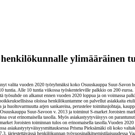
nkilökunnalle ylimääräinen tul
yt valita vuoden 2020 työryhmäksi koko Osuuskauppa Suur-Savon henkil
 10 tuntia. Alle 10 tuntia viikossa työskenteleville palkkio on 200 eur
ttä työsuhde on alkanut ennen vuoden 2020 loppua ja on voimassa pal
oikkeuksellisissa oloissa henkilökuntamme on palvellut asiakkaita etul
a ja huoltovarmuutta arjen sankareina, perustelee toimitusjohtaja, ka
 Osuuskauppa Suur-Savoon v. 2013 ja toiminut S-market Joroisten marke
ssa ovat erinomaisella tasolla. Myös asiakastyytyväisyys on parantunut vu
arket Joroisten toiminnan tulos on erinomaisella tasolla.
Vuoden 2020 no
tussa asiakastyytyväisyysmittauksessa Prisma Pieksämäki oli koko valta
7.3. järjestettävässä henkilökunnan työvuosipalkitsemistilaisuudessa V