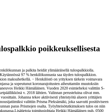
ospalkkio poikkeuksellisesta
ökunnan ja palkita heidät ylimääräisellä tulospalkkiolla.
oa. Käytännössä 97 % henkilökunnasta saa täyden tulospalkkion.
kkion maksuhetkellä.
− Henkilöstö on yrityksen tärkein voimavara
injassa ja sopeutunut koronarajoitusten aiheuttamiin muutoksiin
uppaneuvos Heikki Hämäläinen.
Vuoden 2020 esimieheksi valittiin S-
tpäällikkönä v. 2018 lähtien. Valinnan perusteluina olivat mm.
osittain. Johanna tekee aktiivisesti yhteistyötä alueen yrittäjien
usijatiimiksi valittiin Prisma Pieksämäki, joka saavutti positiiviseen
kunnan paras Prismojen osalta. Työyhteisötutkimuksen tulos on niin
aakunassa.
Lisätietoja
toimitusjohtaja Heikki Hämäläinen
puh. 0500