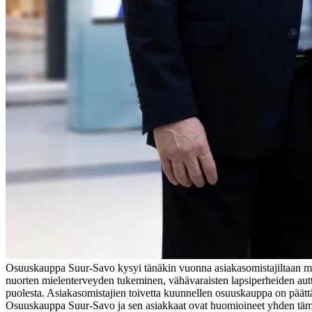
Osuuskauppa Suur-Savo kysyi tänäkin vuonna asiakasomistajiltaan mihi
nuorten mielenterveyden tukeminen, vähävaraisten lapsiperheiden au
puolesta. Asiakasomistajien toivetta kuunnellen osuuskauppa on päätt
Osuuskauppa Suur-Savo ja sen asiakkaat ovat huomioineet yhden tämän