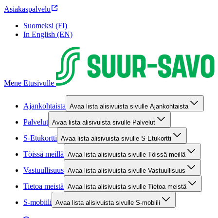
Asiakaspalvelu
Suomeksi (FI)
In English (EN)
Mene Etusivulle
Ajankohtaista
Avaa lista alisivuista sivulle Ajankohtaista
Palvelut
Avaa lista alisivuista sivulle Palvelut
S-Etukortti
Avaa lista alisivuista sivulle S-Etukortti
Töissä meillä
Avaa lista alisivuista sivulle Töissä meillä
Vastuullisuus
Avaa lista alisivuista sivulle Vastuullisuus
Tietoa meistä
Avaa lista alisivuista sivulle Tietoa meistä
S-mobiili
Avaa lista alisivuista sivulle S-mobiili