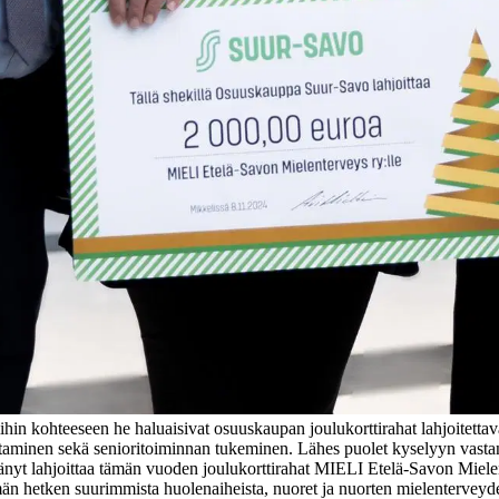
n kohteeseen he haluaisivat osuuskaupan joulukorttirahat lahjoitettava
ttaminen sekä senioritoiminnan tukeminen. Lähes puolet kyselyyn vast
änyt lahjoittaa tämän vuoden joulukorttirahat MIELI Etelä-Savon Mielen
 hetken suurimmista huolenaiheista, nuoret ja nuorten mielenterveyde