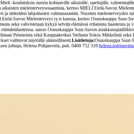
eli -koulutuksia nuoria kohtaaville aikuisille, opettajille, valmentaji
ien aikuisten mielenterveysosaamista, kertoo MIELI Etelä-Savon Mielent
 ja tärkeiden lahjoitusten valintasuuntiin. Nuorten mielenterveyden tuk
I Etelä-Savon Mielenterveys ry:n kanssa, kertoo Osuuskauppa Suur-Sa
a sekä vahvistetaan kykyä selvitä elämässä erilaisista haasteista ja v
issa elämäntilanteissa, sanoo Osuuskauppa Suur-Savon asiakkuuspäällikk
nlinnan Prismoista sekä Kauppakeskus Stellasta Sokos Mikkelistä sekä R
et vaihtuvat näytöillä säännöllisesti.
Lisätietoja:
Osuuskauppa Suur-
ksen johtaja, Helena Pohjanvirta, puh. 0400 752 310
helena.pohjanvirta