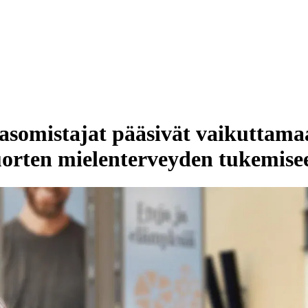
somistajat pääsivät vaikuttamaa
nuorten mielenterveyden tukemise