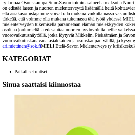
ry tarjoaa Osuuskauppa Suur-Savon toiminta-alueella maksutta Nuori Mi
on edistää lasten ja nuorten mielenterveyttä lisäämällä heitä kohtaav
että asiakasomistajamme voivat olla mukana vaikuttamassa vastuullisten
tärkeää, että voimme olla mukana tukemassa tätä työtä yhdessä MIEL
mielenterveyden tukemisella parannetaan elämän mielekkyyden kokemust
osoittaa joulumieltä ja edesauttaa nuorten hyvinvointia heille vaike
vuorovaikutusnäytöillä, jotka löytyvät Mikkelin, Pieksämäen ja Savo
vuorovaikutuskanavana asiakkaiden ja osuuskaupan välillä, ja kysymyks
ari.miettinen@sok.fi
MIELI Etelä-Savon Mielenterveys ry
kriisikesku
KATEGORIAT
Paikalliset uutiset
Sinua saattaisi kiinnostaa