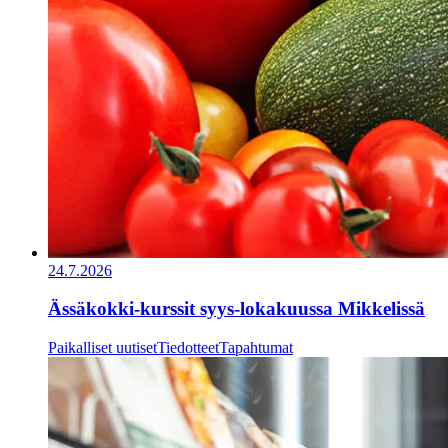
24.7.2026
Ässäkokki-kurssit syys-lokakuussa Mikkelissä
Paikalliset uutiset
Tiedotteet
Tapahtumat