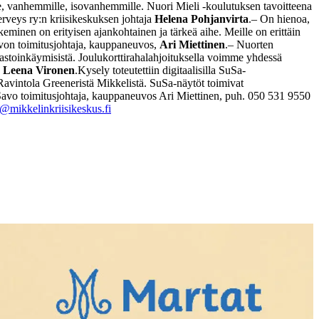
lle, vanhemmille, isovanhemmille. Nuori Mieli -koulutuksen tavoitteena
erveys ry:n kriisikeskuksen johtaja
Helena Pohjanvirta
.
– On hienoa,
eminen on erityisen ajankohtainen ja tärkeä aihe. Meille on erittäin
von toimitusjohtaja, kauppaneuvos,
Ari Miettinen
.
– Nuorten
astoinkäymisistä. Joulukorttirahalahjoituksella voimme yhdessä
ö
Leena Vironen
.
Kysely toteutettiin digitaalisilla SuSa-
avintola Greeneristä Mikkelistä. SuSa-näytöt toimivat
Savo
toimitusjohtaja, kauppaneuvos Ari Miettinen, puh. 050 531 9550
@mikkelinkriisikeskus.fi