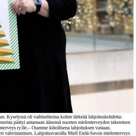
n. Kyselyssä oli vaihtoehtoina kolme tärkeää lahjoituskohdetta:
anneista päätyi antamaan äänensä nuorten mielenterveyden tukemisen
terveys ry:lle.
– Otamme kiitollisena lahjoituksen vastaan.
n vahvistamisen. Lahjoitusvaroilla Mieli Etelä-Savon mielenterveys