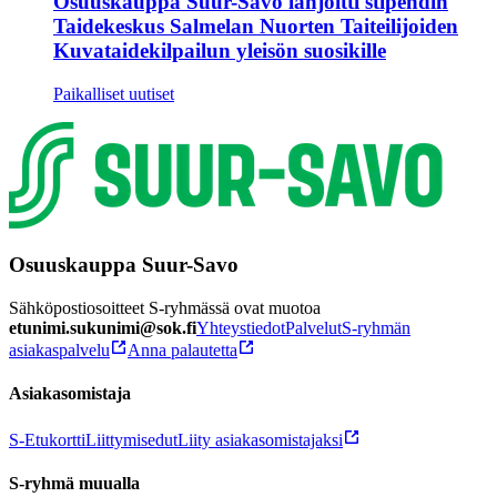
Osuuskauppa Suur-Savo lahjoitti stipendin
Taidekeskus Salmelan Nuorten Taiteilijoiden
Kuvataidekilpailun yleisön suosikille
Paikalliset uutiset
Osuuskauppa Suur-Savo
Sähköpostiosoitteet S-ryhmässä ovat muotoa
etunimi.sukunimi@sok.fi
Yhteystiedot
Palvelut
S-ryhmän
asiakaspalvelu
Anna palautetta
Asiakasomistaja
S-Etukortti
Liittymisedut
Liity asiakasomistajaksi
S-ryhmä muualla