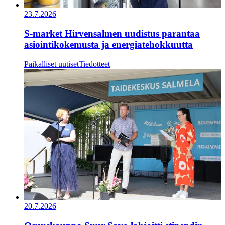
23.7.2026
S-market Hirvensalmen uudistus parantaa
asiointikokemusta ja energiatehokkuutta
Paikalliset uutiset
Tiedotteet
20.7.2026