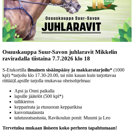
Osuuskauppa Suur-Savon juhlaravit Mikkelin
raviradalla tiistaina 7.7.2026 klo 18
S-Etukortilla
ilmainen sisäänpääsy ja makkaratarjoilu*
(1000
kpl) *tarjoilu klo 17.30-20.00, tai niin kauan kuin tarjottavaa
riittää)
Lapsille tarjolla mukavaa oheisohjelmaa:
Apsi ja Onni paikalla
lapsille jäätelöt (500 kpl*)
tallikierros
kepparirata ja etusuoran kepparikisa
kasvomaalausta
talutusratsastusta, Ravikoulun ponit: Muumi ja Leo
Tervetuloa mukaan iloiseen koko perheen tapahtumaan!