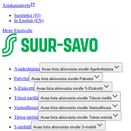
Asiakaspalvelu
Suomeksi (FI)
In English (EN)
Mene Etusivulle
Ajankohtaista
Avaa lista alisivuista sivulle Ajankohtaista
Palvelut
Avaa lista alisivuista sivulle Palvelut
S-Etukortti
Avaa lista alisivuista sivulle S-Etukortti
Töissä meillä
Avaa lista alisivuista sivulle Töissä meillä
Vastuullisuus
Avaa lista alisivuista sivulle Vastuullisuus
Tietoa meistä
Avaa lista alisivuista sivulle Tietoa meistä
S-mobiili
Avaa lista alisivuista sivulle S-mobiili