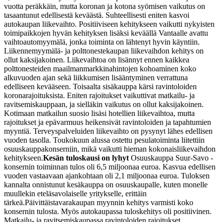
vuotta peräkkäin, mutta koronan ja kotona syömisen vaikutus on
tasaantunut edellisestä keväästä. Suhteellisesti eniten kasvoi
autokaupan liikevaihto. Positiiviseen kehitykseen vaikutti nykyisten
toimipaikkojen hyvän kehityksen lisäksi keväällä Vantaalle avattu
vaihtoautomyymälä, jonka toiminta on lähtenyt hyvin käyntiin.
Liikennemyymälä- ja polttonestekaupan liikevaihdon kehitys on
ollut kaksijakoinen. Liikevaihtoa on lisännyt ennen kaikkea
polttonesteiden maailmanmarkkinahintojen kohoaminen koko
alkuvuoden ajan sekä liikkumisen lisääntyminen verrattuna
edelliseen kevääseen. Toisaalta sisäkauppa kärsi ravintoloiden
koronarajoituksista. Eniten rajoitukset vaikuttivat matkailu- ja
ravitsemiskauppaan, ja sielläkin vaikutus on ollut kaksijakoinen.
Kotimaan matkailun suosio lisäsi hotellien liikevaihtoa, mutta
rajoitukset ja epävarmuus heikensivät ravintoloiden ja tapahtumien
myyntiä. Terveyspalveluiden liikevaihto on pysynyt lähes edellisen
vuoden tasolla. Toukokuun alussa ostettu pesulatoiminta liitettiin
osuuskauppakonserniin, mikä vaikutti hieman kokonaisliikevaihdon
kehitykseen.
Kesän tuloskausi on lyhyt
Osuuskauppa Suur-Savo -
konsernin toiminnan tulos oli 6,5 miljoonaa euroa. Kasvua edellisen
vuoden vastaavaan ajankohtaan oli 2,1 miljoonaa euroa. Tuloksen
kannalta onnistunut kesäkauppa on osuuskaupalle, kuten monelle
muullekin eteläsavolaiselle yritykselle, erittäin
tärkeä.
Päivittäistavarakaupan myynnin kehitys varmisti koko
konsernin tulosta. Myös autokaupassa tuloskehitys oli positiivinen.
Matkailu- ja ravitsemiskaupassa ravintoloiden rajoitukset,