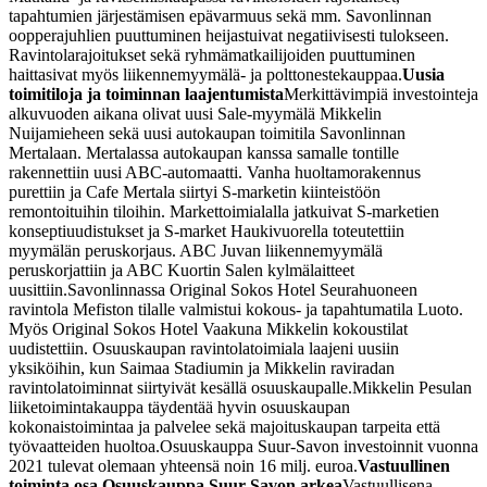
tapahtumien järjestämisen epävarmuus sekä mm. Savonlinnan
oopperajuhlien puuttuminen heijastuivat negatiivisesti tulokseen.
Ravintolarajoitukset sekä ryhmämatkailijoiden puuttuminen
haittasivat myös liikennemyymälä- ja polttonestekauppaa.
Uusia
toimitiloja ja toiminnan laajentumista
Merkittävimpiä investointeja
alkuvuoden aikana olivat uusi Sale-myymälä Mikkelin
Nuijamieheen sekä uusi autokaupan toimitila Savonlinnan
Mertalaan. Mertalassa autokaupan kanssa samalle tontille
rakennettiin uusi ABC-automaatti. Vanha huoltamorakennus
purettiin ja Cafe Mertala siirtyi S-marketin kiinteistöön
remontoituihin tiloihin. Markettoimialalla jatkuivat S-marketien
konseptiuudistukset ja S-market Haukivuorella toteutettiin
myymälän peruskorjaus. ABC Juvan liikennemyymälä
peruskorjattiin ja ABC Kuortin Salen kylmälaitteet
uusittiin.
Savonlinnassa Original Sokos Hotel Seurahuoneen
ravintola Mefiston tilalle valmistui kokous- ja tapahtumatila Luoto.
Myös Original Sokos Hotel Vaakuna Mikkelin kokoustilat
uudistettiin. Osuuskaupan ravintolatoimiala laajeni uusiin
yksiköihin, kun Saimaa Stadiumin ja Mikkelin raviradan
ravintolatoiminnat siirtyivät kesällä osuuskaupalle.
Mikkelin Pesulan
liiketoimintakauppa täydentää hyvin osuuskaupan
kokonaistoimintaa ja palvelee sekä majoituskaupan tarpeita että
työvaatteiden huoltoa.
Osuuskauppa Suur-Savon investoinnit vuonna
2021 tulevat olemaan yhteensä noin 16 milj. euroa.
Vastuullinen
toiminta osa Osuuskauppa Suur-Savon arkea
Vastuullisena