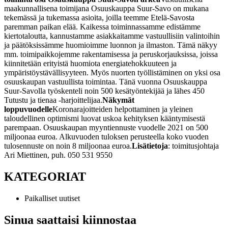
maakunnallisena toimijana Osuuskauppa Suur-Savo on mukana
tekemässä ja tukemassa asioita, joilla teemme Etelä-Savosta
paremman paikan elää. Kaikessa toiminnassamme edistämme
kiertotaloutta, kannustamme asiakkaitamme vastuullisiin valintoihin
ja päätöksissämme huomioimme luonnon ja ilmaston. Tämä näkyy
mm. toimipaikkojemme rakentamisessa ja peruskorjauksissa, joissa
kiinnitetään erityistä huomiota energiatehokkuuteen ja
ympäristöystävällisyyteen. Myös nuorten työllistäminen on yksi osa
osuuskaupan vastuullista toimintaa. Tänä vuonna Osuuskauppa
Suur-Savolla työskenteli noin 500 kesätyöntekijää ja lähes 450
Tutustu ja tienaa ‑harjoittelijaa.
Näkymät
loppuvuodelle
Koronarajoitteiden helpottaminen ja yleinen
taloudellinen optimismi luovat uskoa kehityksen kääntymisestä
parempaan. Osuuskaupan myyntiennuste vuodelle 2021 on 500
miljoonaa euroa. Alkuvuoden tuloksen perusteella koko vuoden
tulosennuste on noin 8 miljoonaa euroa.
Lisätietoja
:
toimitusjohtaja
Ari Miettinen,
puh. 050 531 9550
KATEGORIAT
Paikalliset uutiset
Sinua saattaisi kiinnostaa