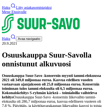
Haku
Liity asiakasomistajaksi
Mene Etusivulle
Haku
Avaa navigaatio
20.9.2021
Osuuskauppa Suur-Savolla
onnistunut alkuvuosi
Osuuskauppa Suur-Savo -konsernin myynti tammi-elokuussa
2021 oli 349,0 miljoonaa euroa. Kasvua edellisen vuoden
vastaavaan ajanjaksoon oli 25,8 miljoonaa euroa. Konsernin
toiminnan tulos tammi-elokuulta oli 6,5 miljoonaa euroa.
Kokonaiskehitys S-ryhmän kärkeä – toimialoilla vaihteleva
kehitys
Osuuskauppa Suur-Savo -konsernin liikevaihto tammi-
elokuulta oli 286,7 miljoonaa euroa, kasvua edelliseen vuoteen oli
7,8 %. Päivittäis- ja käyttötavarakaupan liikevaihto kasvoi jo toista