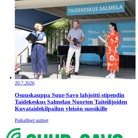
20.7.2026
Osuuskauppa Suur-Savo lahjoitti stipendin
Taidekeskus Salmelan Nuorten Taiteilijoiden
Kuvataidekilpailun yleisön suosikille
Paikalliset uutiset