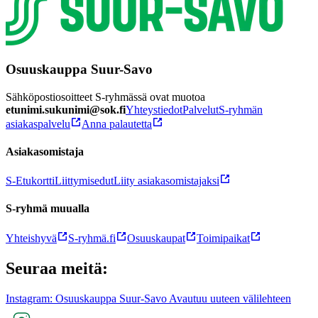
Osuuskauppa Suur-Savo
Sähköpostiosoitteet S-ryhmässä ovat muotoa
etunimi.sukunimi@sok.fi
Yhteystiedot
Palvelut
S-ryhmän
asiakaspalvelu
Anna palautetta
Asiakasomistaja
S-Etukortti
Liittymisedut
Liity asiakasomistajaksi
S-ryhmä muualla
Yhteishyvä
S-ryhmä.fi
Osuuskaupat
Toimipaikat
Seuraa meitä:
Instagram: Osuuskauppa Suur-Savo Avautuu uuteen välilehteen