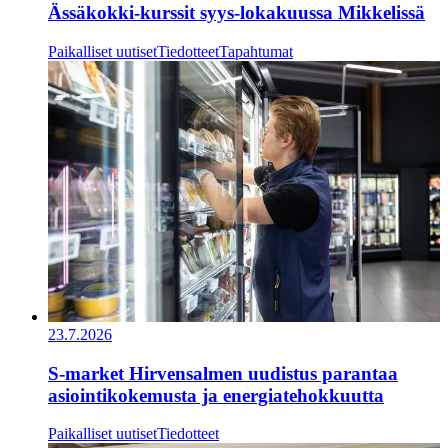
Ässäkokki-kurssit syys-lokakuussa Mikkelissä
Paikalliset uutiset
Tiedotteet
Tapahtumat
23.7.2026
S-market Hirvensalmen uudistus parantaa
asiointikokemusta ja energiatehokkuutta
Paikalliset uutiset
Tiedotteet