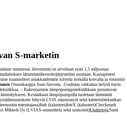
van S-marketin
uluun mennessä. Investointi on arvoltaan noin 1,5 miljoonaa
ylmälaitoksen lämmöntalteenottojärjestelmä uusitaan. Kassapisteet
mme kuunnelleet asiakkaidemme toiveita herkällä korvalla ja remontin
runen
Osuuskauppa Suur-Savosta. -Uudistus vaikuttaa tietysti myös
alotekniikkaa. – Rakennamme lämpöpumpputekniikkaan perustuvan
stön lämmitykseen. Kesäaikaan lämpöpumpulla tuotetaan lämmintä
mälämuutoksiin liittyvät LVIS–muutostyöt sekä kiinteistötekniikan
emontin toteuttajana)
Itab (kalusteet)
IntrX (kalusteet)
Checkmark
 Mikkeli Oy (LVIAS-suunnittelu sekä urakointi)
Lisätietoja:
Sami