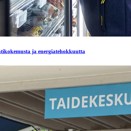
ntikokemusta ja energiatehokkuutta