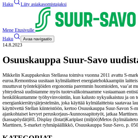
Haku
Liity asiakasomistajaksi
Mene Etusivulle
Haku
Avaa navigaatio
14.8.2023
Osuuskauppa Suur-Savo uudista
Mikkelin Kauppakeskus Stellassa toimiva vuonna 2011 avattu S-market
euroa.
Remontissa uusitaan kylmälaitteet energiatehokkaampiin laitteis
muuttuvat työntekijöiden ergonomia paremmin huomioiden, vaa’at muute
yhteydessä uudistamme myös tuotevalikoimaamme vastaamaan entistä 
henkilökuntamme työhyvinvointiin, kun kalusto nykyaikaistuu ja on t
energiankierrätysjärjestelmän, joka käyttää kylmälaitteista saatavaa
käyttövettä Stellan kiinteistöön, kertoo Osuuskauppa Suur-Savon S-
ajankohtaiset kevyet peruskorjaus-/kunnossapitotyöt, jatkaa Marttinen
(kassapöydät)
HL Display (listat)
Kariplast (miljöö)
Metos (kylmälaiteto
Marttinen, S-market ryhmäpäällikkö, Osuuskauppa Suur-Savo, p. 05
KATEGORIAT