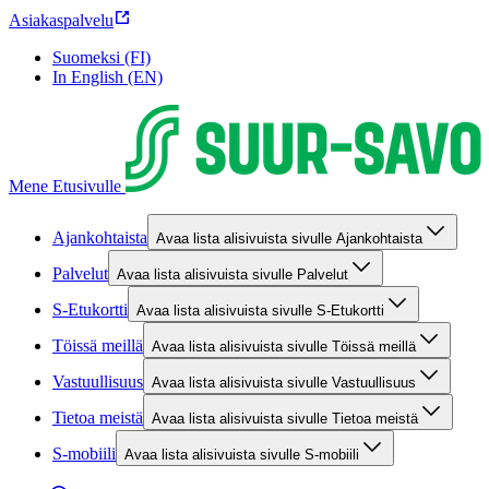
Asiakaspalvelu
Suomeksi (FI)
In English (EN)
Mene Etusivulle
Ajankohtaista
Avaa lista alisivuista sivulle Ajankohtaista
Palvelut
Avaa lista alisivuista sivulle Palvelut
S-Etukortti
Avaa lista alisivuista sivulle S-Etukortti
Töissä meillä
Avaa lista alisivuista sivulle Töissä meillä
Vastuullisuus
Avaa lista alisivuista sivulle Vastuullisuus
Tietoa meistä
Avaa lista alisivuista sivulle Tietoa meistä
S-mobiili
Avaa lista alisivuista sivulle S-mobiili