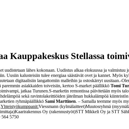
a Kauppakeskus Stellassa toimi
 uudistetaan lähes kokonaan. Uudistus alkaa elokuussa ja valmistuu jo
iin. Uusiin kalusteisiin tulee energiaa säästävät ovet ja kannet. Myös k
taan digitaalisiin langattomiin malleihin ja ostoskärryt uusitaan.
-Ole
paremmin asiakkaiden toiveisiin, kertoo S-market päällikkö
Tomi Tu
oimivampi, jatkaa Turunen.
S-marketin remontissa päivitetään myös t
 lauhdelämpöä sekä ravintolakeittiöiden jäteilman hukkalämpöä kiintei
marketien ryhmäpäällikkö
Sami Marttinen
. – Samalla teemme myös myy
.
Yhteistyökumppanit:
Viessmann (kylmälaitteet)
Muutosryhmä (myymälär
imittaja)
Kaarirakennus Oy (rakennustyöt)
STT Mikkeli Oy ja STT Sähkö
0 564 5750