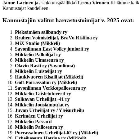
Janne Larinen
ja asiakkuuspäällikkö
Leena Vironen
.
Kiitämme kaikk
Kannustajat-kaudelleen.
Kannustajiin valitut harrastustoimijat v. 2025 ovat:
Pieksämäen salibandy ry
Brahen Voimistelijat, BraVo Ristiina ry
MiX Studio (Mikkeli)
Savonlinnan East Volley juniorit ry
Mikkelin Palloilijat ry
Mikkelin Uimaseura ry
Olavin Rasti ry (Savonlinna)
Mikkelin Luistelijat ry
Haukivuoren Kisailijat (Mikkeli)
Golf-Porrassalmi ry (Mikkeli)
Savonlinnan Verkkopalloseura ry
Mikkelin Taistelutoverit ry
Sulkavan Urheilijat -41 ry
Mikkelin Jousiampujat ry
Juvan Urheilijat ry / Yleisurheilu
Kerimäen Urheilijat ry
Mikkelin Passarit
Mikkelin Palloseura ry
Porrassalmen Urheilijat-62 ry (Mikkeli)
Urheiluseura Hatsina ry (Mikkeli)