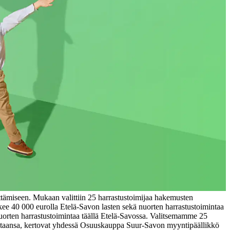
ttämiseen. Mukaan valittiin 25 harrastustoimijaa hakemusten
ee 40 000 eurolla Etelä-Savon lasten sekä nuorten harrastustoimintaa
ja nuorten harrastustoimintaa täällä Etelä-Savossa. Valitsemamme 25
intaansa, kertovat yhdessä Osuuskauppa Suur-Savon myyntipäällikkö