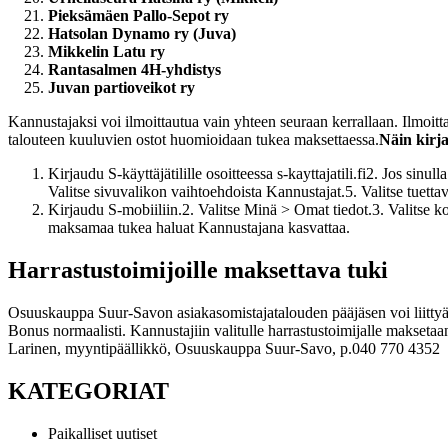
Pieksämäen Pallo-Sepot ry
Hatsolan Dynamo ry (Juva)
Mikkelin Latu ry
Rantasalmen 4H-yhdistys
Juvan partioveikot ry
Kannustajaksi voi ilmoittautua vain yhteen seuraan kerrallaan. Ilmoi
talouteen kuuluvien ostot huomioidaan tukea maksettaessa.
Näin kirj
Kirjaudu S-käyttäjätilille osoitteessa s-kayttajatili.fi
2. Jos sinull
Valitse sivuvalikon vaihtoehdoista Kannustajat.
5. Valitse tuett
Kirjaudu S-mobiiliin.
2. Valitse Minä > Omat tiedot.
3. Valitse 
maksamaa tukea haluat Kannustajana kasvattaa.
Harrastustoimijoille maksettava tuki
Osuuskauppa Suur-Savon asiakasomistajatalouden pääjäsen voi liitty
Bonus normaalisti. Kannustajiin valitulle harrastustoimijalle maksetaa
Larinen, myyntipäällikkö, Osuuskauppa Suur-Savo, p.040 770 4352
KATEGORIAT
Paikalliset uutiset