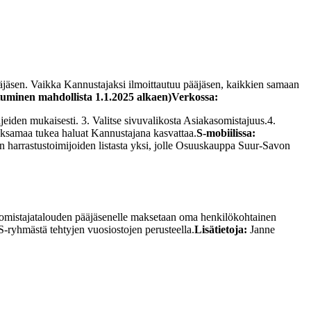
äjäsen. Vaikka Kannustajaksi ilmoittautuu pääjäsen, kaikkien samaan
uminen mahdollista 1.1.2025 alkaen)
Verkossa:
 ohjeiden mukaisesti. 3. Valitse sivuvalikosta Asiakasomistajuus.
4.
maksamaa tukea haluat Kannustajana kasvattaa.
S-mobiilissa:
ien harrastustoimijoiden listasta yksi, jolle Osuuskauppa Suur-Savon
somistajatalouden pääjäsenelle maksetaan oma henkilökohtainen
S-ryhmästä tehtyjen vuosiostojen perusteella.
Lisätietoja:
Janne