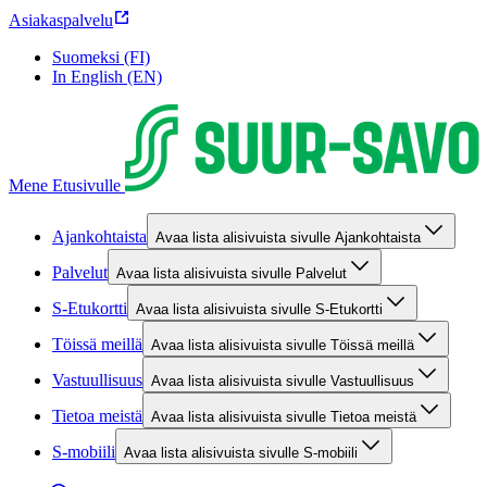
Asiakaspalvelu
Suomeksi (FI)
In English (EN)
Mene Etusivulle
Ajankohtaista
Avaa lista alisivuista sivulle Ajankohtaista
Palvelut
Avaa lista alisivuista sivulle Palvelut
S-Etukortti
Avaa lista alisivuista sivulle S-Etukortti
Töissä meillä
Avaa lista alisivuista sivulle Töissä meillä
Vastuullisuus
Avaa lista alisivuista sivulle Vastuullisuus
Tietoa meistä
Avaa lista alisivuista sivulle Tietoa meistä
S-mobiili
Avaa lista alisivuista sivulle S-mobiili