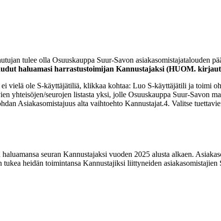
ttautujan tulee olla Osuuskauppa Suur-Savon asiakasomistajatalouden pä
audut haluamasi harrastustoimijan Kannustajaksi (HUOM. kirjaut
a ei vielä ole S-käyttäjätiliä, klikkaa kohtaa: Luo S-käyttäjätili ja toimi
avien yhteisöjen/seurojen listasta yksi, jolle Osuuskauppa Suur-Savon 
kohdan Asiakasomistajuus alta vaihtoehto Kannustajat.
4. Valitse tuettav
ä haluamansa seuran Kannustajaksi vuoden 2025 alusta alkaen. Asiaka
n tukea heidän toimintansa Kannustajiksi liittyneiden asiakasomistajien 