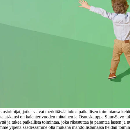
toimijat, jotka saavat merkittävää tukea paikallisen toimintansa kehi
tajat-kausi on kalenterivuoden mittainen ja Osuuskauppa Suur-Savo tuk
yttä ja tukea paikallista toimintaa, joka rikastuttaa ja parantaa lasten 
 olemme ylpeitä saadessamme olla mukana mahdollistamassa heidän toim