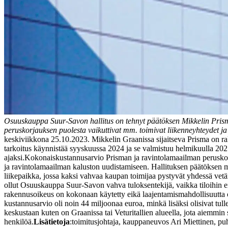
Osuuskauppa Suur-Savon hallitus on tehnyt päätöksen Mikkelin Pris
peruskorjauksen puolesta vaikuttivat mm. toimivat liikenneyhteydet ja h
keskiviikkona 25.10.2023. Mikkelin Graanissa sijaitseva Prisma on r
tarkoitus käynnistää syyskuussa 2024 ja se valmistuu helmikuulla 202
ajaksi.
Kokonaiskustannusarvio Prisman ja ravintolamaailman peruskorj
ja ravintolamaailman kaluston uudistamiseen. Hallituksen päätöksen 
liikepaikka, jossa kaksi vahvaa kaupan toimijaa pystyvät yhdessä ve
ollut Osuuskauppa Suur-Savon vahva tuloksentekijä, vaikka tiloihin ei 
rakennusoikeus on kokonaan käytetty eikä laajentamismahdollisuutta 
kustannusarvio oli noin 44 miljoonaa euroa, minkä lisäksi olisivat tulle
keskustaan kuten on Graanissa tai Veturitallien alueella, jota aiemmin 
henkilöä.
Lisätietoja
:
toimitusjohtaja, kauppaneuvos Ari Miettinen, p