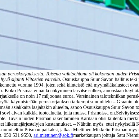
man peruskorjauksesta. Toisena vaihtoehtona oli kokonaan uuden Pris
yvä sijainti Viitostien varrella.
Osuuskauppa Suur-Savon hallitus teki
akennettu vuonna 1994, joten sekä kiinteistö että myymäläkalusteet ov
5. Koko Prismaa ei näillä näkyminen tarvitse sulkea, ainoastaan käyttöt
aukselle on noin 17 miljoonaa euroa. Varsinainen talotekniikan perus
myötä käynnistetään peruskorjauksen tarkempi suunnittelu.
‒ Graanin al
tämään asiakkaita laajaltakin alueelta, sanoo Osuuskauppa Suur-Savon 
sovi aivan kaikkia tuotealueita, joita muissa Prismoissa on.
Selvitykses
ole. Täysin uuden Prisman rakentaminen Karilaan olisi kuitenkin merkin
et liikennejärjestelyjen kustannukset. ‒ Nähtiin myös, ettei nykyisellä Ka
suunniteltiin Prisman paikaksi, jatkaa Miettinen.
Mikkelin Prisman myynti
uh. 050 531 9550,
ari.miettinen@sok.fi
marketkaupan johtaja Satu Niemi