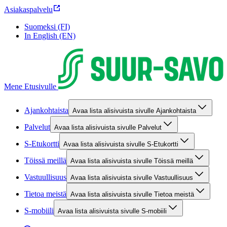
Asiakaspalvelu
Suomeksi (FI)
In English (EN)
Mene Etusivulle
Ajankohtaista
Avaa lista alisivuista sivulle Ajankohtaista
Palvelut
Avaa lista alisivuista sivulle Palvelut
S-Etukortti
Avaa lista alisivuista sivulle S-Etukortti
Töissä meillä
Avaa lista alisivuista sivulle Töissä meillä
Vastuullisuus
Avaa lista alisivuista sivulle Vastuullisuus
Tietoa meistä
Avaa lista alisivuista sivulle Tietoa meistä
S-mobiili
Avaa lista alisivuista sivulle S-mobiili