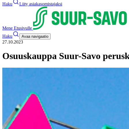
Haku
Liity asiakasomistajaksi
Mene Etusivulle
Haku
Avaa navigaatio
27.10.2023
Osuuskauppa Suur-Savo perusk