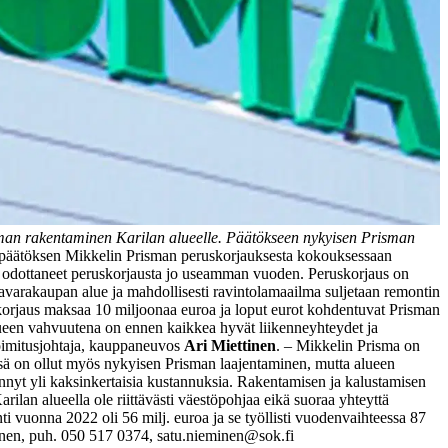
man rakentaminen Karilan alueelle. Päätökseen nykyisen Prisman
 päätöksen Mikkelin Prisman peruskorjauksesta kokouksessaan
at odottaneet peruskorjausta jo useamman vuoden. Peruskorjaus on
avarakaupan alue ja mahdollisesti ravintolamaailma suljetaan remontin
korjaus maksaa 10 miljoonaa euroa ja loput eurot kohdentuvat Prisman
ueen vahvuutena on ennen kaikkea hyvät liikenneyhteydet ja
toimitusjohtaja, kauppaneuvos
Ari Miettinen
. ‒ Mikkelin Prisma on
sä on ollut myös nykyisen Prisman laajentaminen, mutta alueen
nyt yli kaksinkertaisia kustannuksia. Rakentamisen ja kalustamisen
rilan alueella ole riittävästi väestöpohjaa eikä suoraa yhteyttä
 vuonna 2022 oli 56 milj. euroa ja se työllisti vuodenvaihteessa 87
nen, puh. 050 517 0374, satu.nieminen@sok.fi