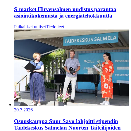
S-market Hirvensalmen uudistus parantaa
asiointikokemusta ja energiatehokkuutta
Paikalliset uutiset
Tiedotteet
20.7.2026
Osuuskauppa Suur-Savo lahjoitti stipendin
Taidekeskus Salmelan Nuorten Taiteilijoiden