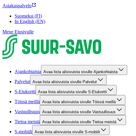
Asiakaspalvelu
Suomeksi (FI)
In English (EN)
Mene Etusivulle
Ajankohtaista
Avaa lista alisivuista sivulle Ajankohtaista
Palvelut
Avaa lista alisivuista sivulle Palvelut
S-Etukortti
Avaa lista alisivuista sivulle S-Etukortti
Töissä meillä
Avaa lista alisivuista sivulle Töissä meillä
Vastuullisuus
Avaa lista alisivuista sivulle Vastuullisuus
Tietoa meistä
Avaa lista alisivuista sivulle Tietoa meistä
S-mobiili
Avaa lista alisivuista sivulle S-mobiili