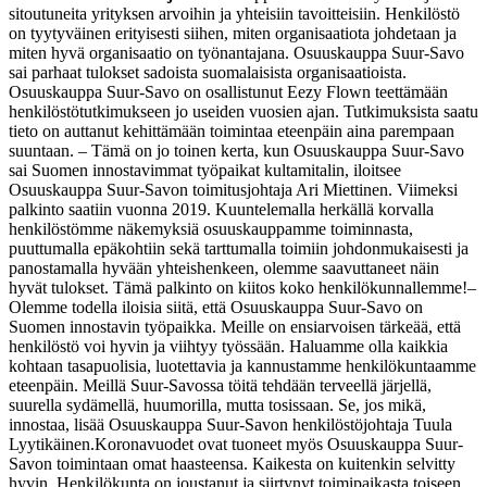
sitoutuneita yrityksen arvoihin ja yhteisiin tavoitteisiin. Henkilöstö
on tyytyväinen erityisesti siihen, miten organisaatiota johdetaan ja
miten hyvä organisaatio on työnantajana. Osuuskauppa Suur-Savo
sai parhaat tulokset sadoista suomalaisista organisaatioista.
Osuuskauppa Suur-Savo on osallistunut Eezy Flown teettämään
henkilöstötutkimukseen jo useiden vuosien ajan. Tutkimuksista saatu
tieto on auttanut kehittämään toimintaa eteenpäin aina parempaan
suuntaan.
– Tämä on jo toinen kerta, kun Osuuskauppa Suur-Savo
sai Suomen innostavimmat työpaikat kultamitalin, iloitsee
Osuuskauppa Suur-Savon toimitusjohtaja Ari Miettinen. Viimeksi
palkinto saatiin vuonna 2019. Kuuntelemalla herkällä korvalla
henkilöstömme näkemyksiä osuuskauppamme toiminnasta,
puuttumalla epäkohtiin sekä tarttumalla toimiin johdonmukaisesti ja
panostamalla hyvään yhteishenkeen, olemme saavuttaneet näin
hyvät tulokset. Tämä palkinto on kiitos koko henkilökunnallemme!
–
Olemme todella iloisia siitä, että Osuuskauppa Suur-Savo on
Suomen innostavin työpaikka. Meille on ensiarvoisen tärkeää, että
henkilöstö voi hyvin ja viihtyy työssään. Haluamme olla kaikkia
kohtaan tasapuolisia, luotettavia ja kannustamme henkilökuntaamme
eteenpäin. Meillä Suur-Savossa töitä tehdään terveellä järjellä,
suurella sydämellä, huumorilla, mutta tosissaan. Se, jos mikä,
innostaa, lisää Osuuskauppa Suur-Savon henkilöstöjohtaja Tuula
Lyytikäinen.
Koronavuodet ovat tuoneet myös Osuuskauppa Suur-
Savon toimintaan omat haasteensa. Kaikesta on kuitenkin selvitty
hyvin. Henkilökunta on joustanut ja siirtynyt toimipaikasta toiseen