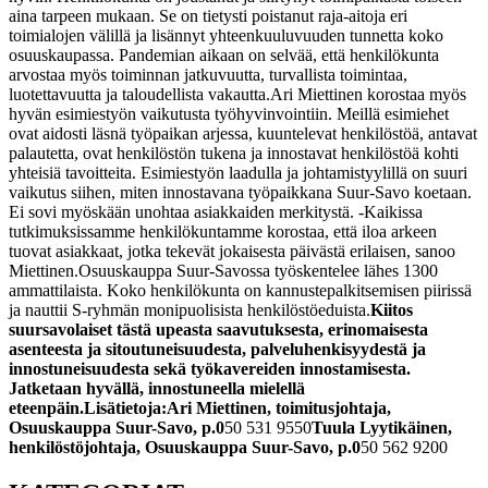
aina tarpeen mukaan. Se on tietysti poistanut raja-aitoja eri
toimialojen välillä ja lisännyt yhteenkuuluvuuden tunnetta koko
osuuskaupassa. Pandemian aikaan on selvää, että henkilökunta
arvostaa myös toiminnan jatkuvuutta, turvallista toimintaa,
luotettavuutta ja taloudellista vakautta.
Ari Miettinen korostaa myös
hyvän esimiestyön vaikutusta työhyvinvointiin. Meillä esimiehet
ovat aidosti läsnä työpaikan arjessa, kuuntelevat henkilöstöä, antavat
palautetta, ovat henkilöstön tukena ja innostavat henkilöstöä kohti
yhteisiä tavoitteita. Esimiestyön laadulla ja johtamistyylillä on suuri
vaikutus siihen, miten innostavana työpaikkana Suur-Savo koetaan.
Ei sovi myöskään unohtaa asiakkaiden merkitystä. -Kaikissa
tutkimuksissamme henkilökuntamme korostaa, että iloa arkeen
tuovat asiakkaat, jotka tekevät jokaisesta päivästä erilaisen, sanoo
Miettinen.
Osuuskauppa Suur-Savossa työskentelee lähes 1300
ammattilaista. Koko henkilökunta on kannustepalkitsemisen piirissä
ja nauttii S-ryhmän monipuolisista henkilöstöeduista.
Kiitos
suursavolaiset tästä upeasta saavutuksesta, erinomaisesta
asenteesta ja sitoutuneisuudesta, palveluhenkisyydestä ja
innostuneisuudesta sekä työkavereiden innostamisesta.
Jatketaan hyvällä, innostuneella mielellä
eteenpäin.
Lisätietoja:
Ari Miettinen, toimitusjohtaja,
Osuuskauppa Suur-Savo, p.0
50 531 9550
Tuula Lyytikäinen,
henkilöstöjohtaja, Osuuskauppa Suur-Savo, p.0
50 562 9200