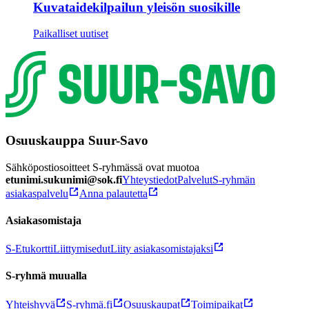
Kuvataidekilpailun yleisön suosikille
Paikalliset uutiset
Osuuskauppa Suur-Savo
Sähköpostiosoitteet S-ryhmässä ovat muotoa
etunimi.sukunimi@sok.fi
Yhteystiedot
Palvelut
S-ryhmän
asiakaspalvelu
Anna palautetta
Asiakasomistaja
S-Etukortti
Liittymisedut
Liity asiakasomistajaksi
S-ryhmä muualla
Yhteishyvä
S-ryhmä.fi
Osuuskaupat
Toimipaikat