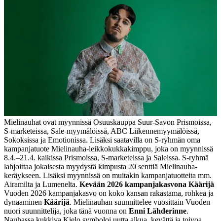
Mielinauhat ovat myynnissä Osuuskauppa Suur-Savon Prismoissa,
S-marketeissa, Sale-myymälöissä, ABC Liikennemyymälöissä,
Sokoksissa ja Emotionissa. Lisäksi saatavilla on S-ryhmän oma
kampanjatuote Mielinauha-leikkokukkakimppu, joka on myynnissä
8.4.–21.4. kaikissa Prismoissa, S-marketeissa ja Saleissa. S-ryhmä
lahjoittaa jokaisesta myydystä kimpusta 20 senttiä Mielinauha-
keräykseen. Lisäksi myynnissä on muitakin kampanjatuotteita mm.
Airamilta ja Lumenelta.
Kevään 2026 kampanjakasvona Käärijä
Vuoden 2026 kampanjakasvo on koko kansan rakastama, rohkea ja
dynaaminen
Käärijä
. Mielinauhan suunnittelee vuosittain Vuoden
nuori suunnittelija, joka tänä vuonna on
Enni Lähderinne
.
Nauhassa kukkiva Kielo symboloi uutta alkua, kevättä ja toivoa.