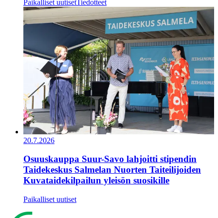
Paikalliset uutiset
Tiedotteet
20.7.2026
Osuuskauppa Suur-Savo lahjoitti stipendin
Taidekeskus Salmelan Nuorten Taiteilijoiden
Kuvataidekilpailun yleisön suosikille
Paikalliset uutiset