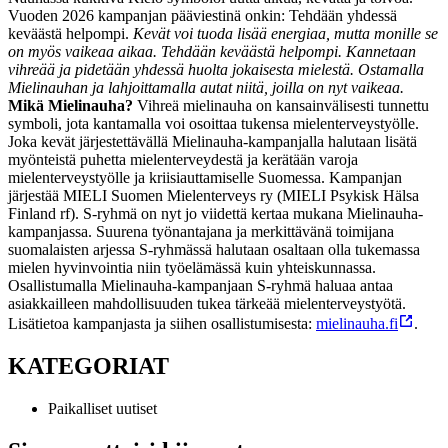
Vuoden 2026 kampanjan pääviestinä onkin: Tehdään yhdessä
keväästä helpompi.
Kevät voi tuoda lisää energiaa, mutta monille se
on myös vaikeaa aikaa. Tehdään keväästä helpompi. Kannetaan
vihreää ja pidetään yhdessä huolta jokaisesta mielestä. Ostamalla
Mielinauhan ja lahjoittamalla autat niitä, joilla on nyt vaikeaa.
Mikä Mielinauha?
Vihreä mielinauha on kansainvälisesti tunnettu
symboli, jota kantamalla voi osoittaa tukensa mielenterveystyölle.
Joka kevät järjestettävällä Mielinauha-kampanjalla halutaan lisätä
myönteistä puhetta mielenterveydestä ja kerätään varoja
mielenterveystyölle ja kriisiauttamiselle Suomessa. Kampanjan
järjestää MIELI Suomen Mielenterveys ry (MIELI Psykisk Hälsa
Finland rf).
S-ryhmä on nyt jo viidettä kertaa mukana Mielinauha-
kampanjassa. Suurena työnantajana ja merkittävänä toimijana
suomalaisten arjessa S-ryhmässä halutaan osaltaan olla tukemassa
mielen hyvinvointia niin työelämässä kuin yhteiskunnassa.
Osallistumalla Mielinauha-kampanjaan S-ryhmä haluaa antaa
asiakkailleen mahdollisuuden tukea tärkeää mielenterveystyötä.
Lisätietoa kampanjasta ja siihen osallistumisesta:
mielinauha.fi
.
KATEGORIAT
Paikalliset uutiset