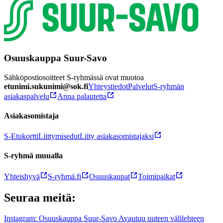
Osuuskauppa Suur-Savo
Sähköpostiosoitteet S-ryhmässä ovat muotoa
etunimi.sukunimi@sok.fi
Yhteystiedot
Palvelut
S-ryhmän
asiakaspalvelu
Anna palautetta
Asiakasomistaja
S-Etukortti
Liittymisedut
Liity asiakasomistajaksi
S-ryhmä muualla
Yhteishyvä
S-ryhmä.fi
Osuuskaupat
Toimipaikat
Seuraa meitä:
Instagram: Osuuskauppa Suur-Savo Avautuu uuteen välilehteen