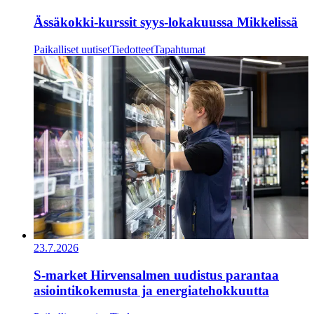
Ässäkokki-kurssit syys-lokakuussa Mikkelissä
Paikalliset uutiset
Tiedotteet
Tapahtumat
23.7.2026
S-market Hirvensalmen uudistus parantaa
asiointikokemusta ja energiatehokkuutta