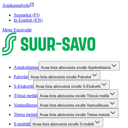
Asiakaspalvelu
Suomeksi (FI)
In English (EN)
Mene Etusivulle
Ajankohtaista
Avaa lista alisivuista sivulle Ajankohtaista
Palvelut
Avaa lista alisivuista sivulle Palvelut
S-Etukortti
Avaa lista alisivuista sivulle S-Etukortti
Töissä meillä
Avaa lista alisivuista sivulle Töissä meillä
Vastuullisuus
Avaa lista alisivuista sivulle Vastuullisuus
Tietoa meistä
Avaa lista alisivuista sivulle Tietoa meistä
S-mobiili
Avaa lista alisivuista sivulle S-mobiili