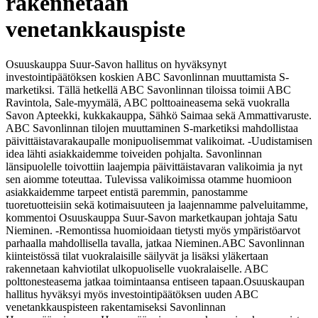
rakennetaan
venetankkauspiste
Osuuskauppa Suur-Savon hallitus on hyväksynyt
investointipäätöksen koskien ABC Savonlinnan muuttamista S-
marketiksi. Tällä hetkellä ABC Savonlinnan tiloissa toimii ABC
Ravintola, Sale-myymälä, ABC polttoaineasema sekä vuokralla
Savon Apteekki, kukkakauppa, Sähkö Saimaa sekä Ammattivaruste.
ABC Savonlinnan tilojen muuttaminen S-marketiksi mahdollistaa
päivittäistavarakaupalle monipuolisemmat valikoimat. -Uudistamisen
idea lähti asiakkaidemme toiveiden pohjalta. Savonlinnan
länsipuolelle toivottiin laajempia päivittäistavaran valikoimia ja nyt
sen aiomme toteuttaa. Tulevissa valikoimissa otamme huomioon
asiakkaidemme tarpeet entistä paremmin, panostamme
tuoretuotteisiin sekä kotimaisuuteen ja laajennamme palveluitamme,
kommentoi Osuuskauppa Suur-Savon marketkaupan johtaja Satu
Nieminen. -Remontissa huomioidaan tietysti myös ympäristöarvot
parhaalla mahdollisella tavalla, jatkaa Nieminen.
ABC Savonlinnan
kiinteistössä tilat vuokralaisille säilyvät ja lisäksi yläkertaan
rakennetaan kahviotilat ulkopuoliselle vuokralaiselle. ABC
polttonesteasema jatkaa toimintaansa entiseen tapaan.
Osuuskaupan
hallitus hyväksyi myös investointipäätöksen uuden ABC
venetankkauspisteen rakentamiseksi Savonlinnan