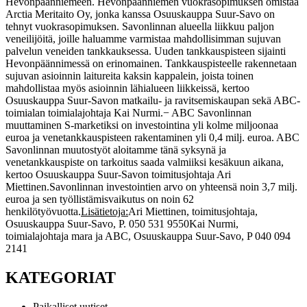
Hevonpäänniemeen. Hevonpäänniemen vuokrasopimuksen omistaa
Arctia Meritaito Oy, jonka kanssa Osuuskauppa Suur-Savo on
tehnyt vuokrasopimuksen. Savonlinnan alueella liikkuu paljon
veneilijöitä, joille haluamme varmistaa mahdollisimman sujuvan
palvelun veneiden tankkauksessa. Uuden tankkauspisteen sijainti
Hevonpäännimessä on erinomainen. Tankkauspisteelle rakennetaan
sujuvan asioinnin laitureita kaksin kappalein, joista toinen
mahdollistaa myös asioinnin lähialueen liikkeissä, kertoo
Osuuskauppa Suur-Savon matkailu- ja ravitsemiskaupan sekä ABC-
toimialan toimialajohtaja Kai Nurmi.
− ABC Savonlinnan
muuttaminen S-marketiksi on investointina yli kolme miljoonaa
euroa ja venetankkauspisteen rakentaminen yli 0,4 milj. euroa. ABC
Savonlinnan muutostyöt aloitamme tänä syksynä ja
venetankkauspiste on tarkoitus saada valmiiksi kesäkuun aikana,
kertoo Osuuskauppa Suur-Savon toimitusjohtaja Ari
Miettinen.
Savonlinnan investointien arvo on yhteensä noin 3,7 milj.
euroa ja sen työllistämisvaikutus on noin 62
henkilötyövuotta.
Lisätietoja:
Ari Miettinen, toimitusjohtaja,
Osuuskauppa Suur-Savo, P. 050 531 9550
Kai Nurmi,
toimialajohtaja mara ja ABC, Osuuskauppa Suur-Savo, P 040 094
2141
KATEGORIAT
Paikalliset uutiset