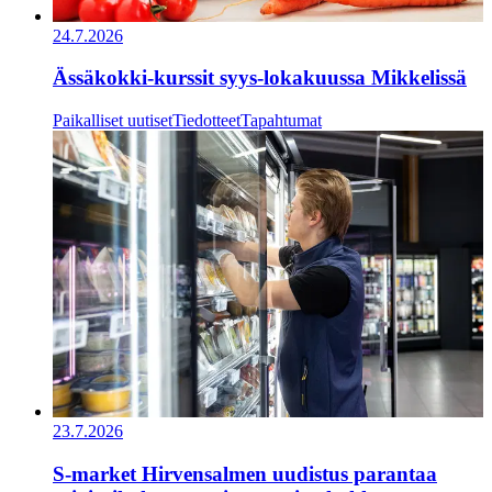
24.7.2026
Ässäkokki-kurssit syys-lokakuussa Mikkelissä
Paikalliset uutiset
Tiedotteet
Tapahtumat
23.7.2026
S-market Hirvensalmen uudistus parantaa