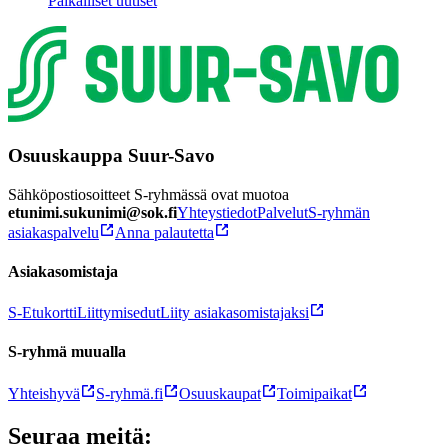
Paikalliset uutiset
Osuuskauppa Suur-Savo
Sähköpostiosoitteet S-ryhmässä ovat muotoa
etunimi.sukunimi@sok.fi
Yhteystiedot
Palvelut
S-ryhmän
asiakaspalvelu
Anna palautetta
Asiakasomistaja
S-Etukortti
Liittymisedut
Liity asiakasomistajaksi
S-ryhmä muualla
Yhteishyvä
S-ryhmä.fi
Osuuskaupat
Toimipaikat
Seuraa meitä: