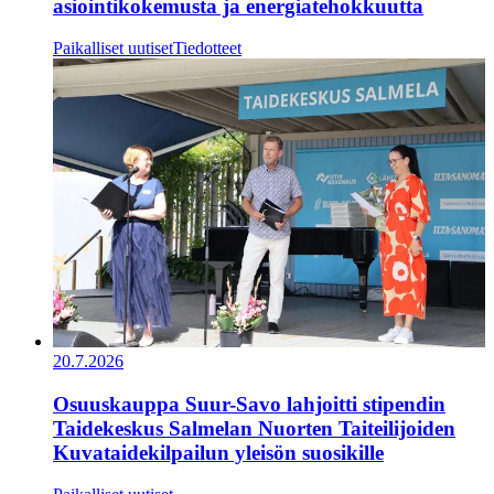
asiointikokemusta ja energiatehokkuutta
Paikalliset uutiset
Tiedotteet
20.7.2026
Osuuskauppa Suur-Savo lahjoitti stipendin
Taidekeskus Salmelan Nuorten Taiteilijoiden
Kuvataidekilpailun yleisön suosikille