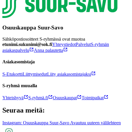
Osuuskauppa Suur-Savo
Sähköpostiosoitteet S-ryhmässä ovat muotoa
etunimi.sukunimi@sok.fi
Yhteystiedot
Palvelut
S-ryhmän
asiakaspalvelu
Anna palautetta
Asiakasomistaja
S-Etukortti
Liittymisedut
Liity asiakasomistajaksi
S-ryhmä muualla
Yhteishyvä
S-ryhmä.fi
Osuuskaupat
Toimipaikat
Seuraa meitä:
Instagram: Osuuskauppa Suur-Savo Avautuu uuteen välilehteen