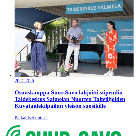
20.7.2026
Osuuskauppa Suur-Savo lahjoitti stipendin
Taidekeskus Salmelan Nuorten Taiteilijoiden
Kuvataidekilpailun yleisön suosikille
Paikalliset uutiset