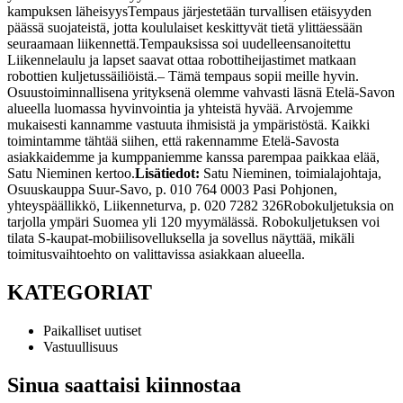
kampuksen läheisyys
Tempaus järjestetään turvallisen etäisyyden
päässä suojateistä, jotta koululaiset keskittyvät tietä ylittäessään
seuraamaan liikennettä.
Tempauksissa soi uudelleensanoitettu
Liikennelaulu ja lapset saavat ottaa robottiheijastimet matkaan
robottien kuljetussäiliöistä.
– Tämä tempaus sopii meille hyvin.
Osuustoiminnallisena yrityksenä olemme vahvasti läsnä Etelä-Savon
alueella luomassa hyvinvointia ja yhteistä hyvää. Arvojemme
mukaisesti kannamme vastuuta ihmisistä ja ympäristöstä. Kaikki
toimintamme tähtää siihen, että rakennamme Etelä-Savosta
asiakkaidemme ja kumppaniemme kanssa parempaa paikkaa elää,
Satu Nieminen kertoo.
Lisätiedot:
Satu Nieminen, toimialajohtaja,
Osuuskauppa Suur-Savo, p. 010 764 0003
Pasi Pohjonen,
yhteyspäällikkö, Liikenneturva, p. 020 7282 326
Robokuljetuksia on
tarjolla ympäri Suomea yli 120 myymälässä. Robokuljetuksen voi
tilata S-kaupat-mobiilisovelluksella ja sovellus näyttää, mikäli
toimitusvaihtoehto on valittavissa asiakkaan alueella.
KATEGORIAT
Paikalliset uutiset
Vastuullisuus
Sinua saattaisi kiinnostaa