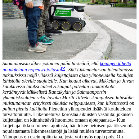
Suomalaisista lähes jokainen pitää tärkeänä, että
koulujen lähellä
noudatetaan nopeusrajoitusta
. Silti Liikenneturvan toteuttamissa
tutkauksissa neljä viidestä kuljettajasta ajaa ylinopeudella koulujen
lähistöllä oleville suojateille. Kun koulut alkavat, Mikkelin ja Juvan
katukuvissa tutuksi tulleet S-kaupat-palvelun ruokarobotit
kerääntyvät Mikkelissä Rantakylän ja Saimaanportin
yhtenäiskoulujen sekä Juvalla Martti Talvela -kampuksen lähistölle
muistuttamaan erityisesti aikuisia valppaudesta, kun liikenteessä on
paljon pieniä kulkijoita.
Pienetkin ylinopeudet lisäävät kouluteiden
turvattomuutta. Liikenneturva korostaa aikuisten vastuuta: jokaisen
kuljettajan on kiinnitettävä huomiota omaan ajotapaansa.
– Kun
kuljettaja rikkoo nopeusrajoitusta, hän tekee tietoisen päätöksen olla
noudattamatta liikennesääntöjä ja lisätä muiden turvattomuutta.
Ylinopeus on usein opittu tapa, josta voi myös oppia pois. On