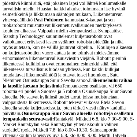
pidettävä kiinni siitä, että jokainen lapsi voi lähteä koulumatkalle
turvallisin mielin. Haastan kaikki aikuiset toimimaan itse hyvinä
esimerkkeinä ja liikkumaan sääntöjen mukaan, Liikenneturvan
yhteyspäällikkö
Pasi Pohjonen
kannustaa.
S-kaupat ja sen
ruokarobotit muistuttavat liikenneturvallisuuden merkityksestä
koulujen alkaessa Valppain mielin -tempauksella. Sympaattiset
Starship Technologyn suunnittelemat kuljetusrobotit ovat
valloittaneet erityisesti lasten sydämet: roboista pidetään ja niitä
myös autetaan, kun ne välillä joutuvat kiipeliin.
– Koulujen alkaessa
on kuljetusrobottien vuoro auttaa ja ne toimivat mielestämme
erinomaisena liikenneturvallisuusviestin viejänä. Robotit pieninä
liikenteessä kulkijoina ovat erinomainen esimerkki siitä, että
liikenteessä turvallisuus luodaan yhdessä, kun kaikki kulkijat
noudattavat liikennesääntöjä ja ottavat toiset huomioon, Satu
Nieminen Osuuskauppa Suur-Savolta sanoo.
Liikennelaulu raikaa
ja lapsille jaetaan heijastimia
Tempaukseen osallistuu yli 650
robottia eri puolella Suomea ja 5 robottia Osuuskauppa Suur-Savon
alueella. Ne saavat kylkiinsä uudet tarrat, joissa muistutetaan
valppaudesta liikenteessä. Robotit tekevät viikossa Etelä-Savon
alueella satoja kuljetusreissuja, joten tärkeä viesti näkyy kaduilla
päivittäin.
Osuuskauppa Suur-Savon alueella robotteja osallistuu
tempauksiin seuraavasti:
Rantakylä, Mikkeli 6.8. klo 7.30–9.00, S-
Market Rantakylän sekä Rantakylän yhtenäiskoulun välinen
suojatie
Urpola, Mikkeli 7.8. klo 8.00–10.30, Saimaanportin
yhtenäiskoulun läheisyys
Juva 6.8. klo 8.00–9.00, Martti-Talvela -