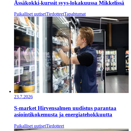
Ässäkokki-kurssit syys-lokakuussa Mikkelissä
Paikalliset uutiset
Tiedotteet
Tapahtumat
23.7.2026
S-market Hirvensalmen uudistus parantaa
asiointikokemusta ja energiatehokkuutta
Paikalliset uutiset
Tiedotteet