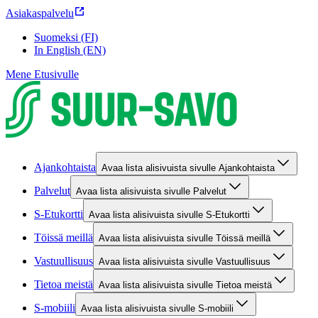
Asiakaspalvelu
Suomeksi (FI)
In English (EN)
Mene Etusivulle
Ajankohtaista
Avaa lista alisivuista sivulle Ajankohtaista
Palvelut
Avaa lista alisivuista sivulle Palvelut
S-Etukortti
Avaa lista alisivuista sivulle S-Etukortti
Töissä meillä
Avaa lista alisivuista sivulle Töissä meillä
Vastuullisuus
Avaa lista alisivuista sivulle Vastuullisuus
Tietoa meistä
Avaa lista alisivuista sivulle Tietoa meistä
S-mobiili
Avaa lista alisivuista sivulle S-mobiili